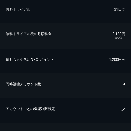
無料トライアル
31日間
無料トライアル後の⽉額料金
2,189円
（税込）
毎⽉もらえるU-NEXTポイント
1,200円分
同時視聴アカウント数
4
アカウントごとの機能制限設定