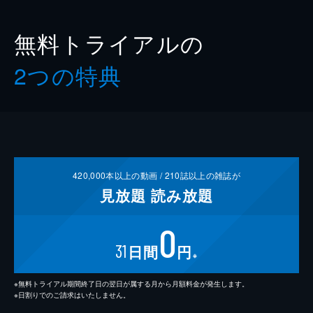
無料トライアルの
2つの特典
420,000
本以上の動画 /
210
誌以上の雑誌が
見放題
読み放題
0
31
日間
円
※
※無料トライアル期間終了日の翌日が属する月から月額料金が発生します。
※日割りでのご請求はいたしません。