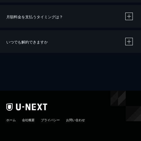
月額料金を支払うタイミングは？
※
40％ポイント還元の対象は、クレジットカード決済による作品の購入 / レンタルです。
※
iOSアプリのUコイン決済による作品の購入 / レンタルは、20％のポイント還元です。
※
還元の対象外となる決済方法や商品があります。くわしくは
こちら
をご確認ください。
いつでも解約できますか
こちら
ホーム
会社概要
プライバシー
お問い合わせ