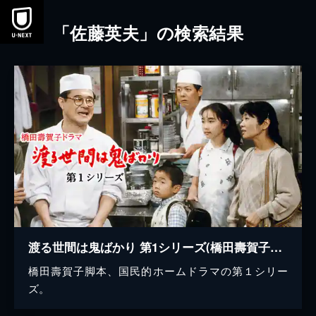
本文へスキップ
「佐藤英夫」の検索結果
渡る世間は鬼ばかり 第1シリーズ(橋田壽賀子ドラマ)
橋田壽賀子脚本、国民的ホームドラマの第１シリー
ズ。