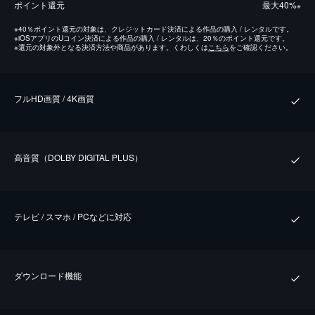
ポイント還元
最⼤40%
※
※
40％ポイント還元の対象は、クレジットカード決済による作品の購入 / レンタルです。
※
iOSアプリのUコイン決済による作品の購入 / レンタルは、20％のポイント還元です。
※
還元の対象外となる決済方法や商品があります。くわしくは
こちら
をご確認ください。
フルHD画質 / 4K画質
⾼⾳質（DOLBY DIGITAL PLUS）
テレビ / スマホ / PCなどに対応
ダウンロード機能