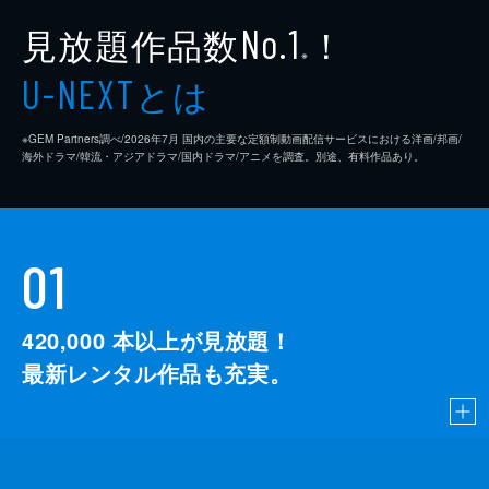
見放題作品数
！
No.1
※
とは
U-NEXT
※GEM Partners調べ/2026年7⽉ 国内の主要な定額制動画配信サービスにおける洋画/邦画/
海外ドラマ/韓流・アジアドラマ/国内ドラマ/アニメを調査。別途、有料作品あり。
01
420,000
本以上が見放題！
最新レンタル作品も充実。