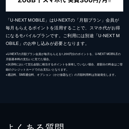
「U-NEXT MOBILE」はU-NEXTの「月額プラン」会員が
毎月もらえるポイントを活用することで、スマホ代がお得
になるモバイルプランです。ご利用には別途「U-NEXT M
OBILE」のお申し込みが必要となります。
※U-NEXTの月額プラン会員が毎月もらえる1,200円分のポイントを、U-NEXT MOBILEの
月額基本料の支払いに充てた場合。
※決済時において支払金額に相当するポイントを保有していない場合、差額分の料金はご登
録のクレジットカードでのお支払いとなります。
※通話料、SMS通信料、オプション（かけ放題など）の月額利用料は別途発生します。
よくある質問