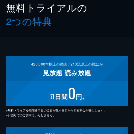
無料トライアルの
2つの特典
420,000
本以上の動画 /
210
誌以上の雑誌が
見放題
読み放題
0
31
日間
円
※
※無料トライアル期間終了日の翌日が属する月から月額料金が発生します。
※日割りでのご請求はいたしません。