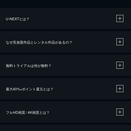
U-NEXTとは？
なぜ見放題作品とレンタル作品があるの？
無料トライアルは何が無料？
※
最大40%
ポイント還元とは？
※
※
作品によって必要なポイントが異なります。
フルHD画質 / 4K画質とは？