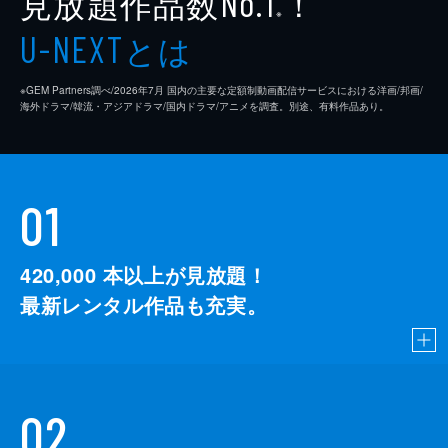
見放題作品数
！
No.1
※
とは
U-NEXT
※GEM Partners調べ/2026年7⽉ 国内の主要な定額制動画配信サービスにおける洋画/邦画/
海外ドラマ/韓流・アジアドラマ/国内ドラマ/アニメを調査。別途、有料作品あり。
01
420,000
本以上が見放題！
最新レンタル作品も充実。
02