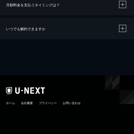
月額料金を支払うタイミングは？
※
40％ポイント還元の対象は、クレジットカード決済による作品の購入 / レンタルです。
※
iOSアプリのUコイン決済による作品の購入 / レンタルは、20％のポイント還元です。
※
還元の対象外となる決済方法や商品があります。くわしくは
こちら
をご確認ください。
いつでも解約できますか
こちら
ホーム
会社概要
プライバシー
お問い合わせ