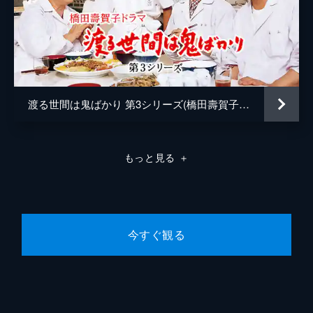
（赤木春恵）のもとを訪れ、遺産相続の権利
矢野武
を主張。父親の遺した物を金にしようとする
娘たちを目の当たりにしたキミは…。
佐野大輔
46分
山岡八高
第十回
家を出て自立すると言い出した葉子（野村真
榎本壮一
渡る世間は鬼ばかり 第3シリーズ(橋田壽賀子ドラマ)
美）に、大吉（藤岡琢也）・節子（山岡久
乃）は猛反対。一方、家族から冷たくされる
森光子
弥生（長山藍子）は仕事を続けるか悩み…。
46分
石坂浩二
もっと見る
＋
脚本
橋田壽賀子
プロデューサー
石井ふく子
今すぐ観る
演出
井下靖央
坂崎彰
山崎恆成