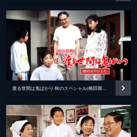
第六回
共働きの文子（中田喜子）は、急に熱を出し
東てる美
てしまった息子・望（冨田真之介）の世話を
中田喜子
節子（山岡久乃）に頼む。だが、そこに姑・
年子（河内桃子）が訪ねて来てしまい…。
三田村邦彦
46分
冨田真之介
第七回
弥生（長山藍子）が勤め始め、野田家はパニ
河内桃子
ック状態に。一方、幸吉（佐藤英夫）の手術
は無事成功したが植物状態になるだろうと聞
野村真美
き、五月（泉ピン子）たちは動揺する。
46分
船越栄一郎
第八回
渡る世間は鬼ばかり 秋のスペシャル(橋田壽賀子ドラマ)
草笛光子
幸吉（佐藤英夫）の通夜に訪れた大吉（藤岡
琢也）は、五月（泉ピン子）の苦労を目の当
唐沢寿明
たりにし…。そして幸吉の死を受け、大吉は
藤田朋子
ある決意をする。
46分
香川照之
第九回
久子（沢田雅美）と邦子（東てる美）がキミ
三﨑千恵子