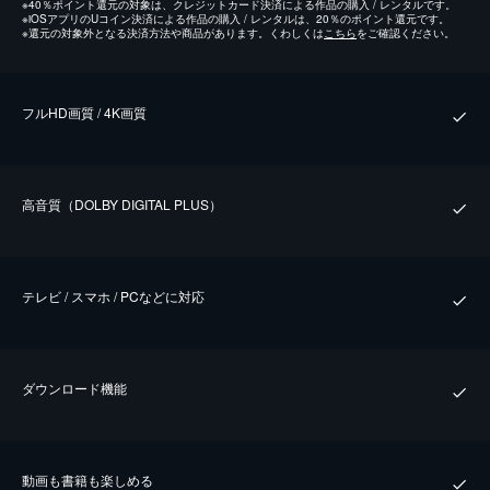
※
40％ポイント還元の対象は、クレジットカード決済による作品の購入 / レンタルです。
※
iOSアプリのUコイン決済による作品の購入 / レンタルは、20％のポイント還元です。
※
還元の対象外となる決済方法や商品があります。くわしくは
こちら
をご確認ください。
フルHD画質 / 4K画質
⾼⾳質（DOLBY DIGITAL PLUS）
テレビ / スマホ / PCなどに対応
ダウンロード機能
動画も書籍も楽しめる