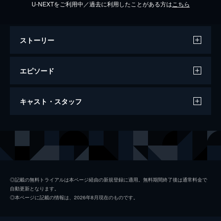
U-NEXTをご利用中／過去に利用したことがある方は
こちら
ストーリー
エピソード
第一回
キャスト・スタッフ
岡倉大吉（藤岡琢也）の姉・珠子（森光子）
が、岡倉家の四女・葉子（野村真美）と共に
帰国することに。大吉・節子（山岡久乃）夫
出演
藤岡琢也
妻と娘たちは久々の再会を祝うことに。
山岡久乃
46分
第二回
長山藍子
珠子（森光子）は葉子（野村真美）と共にハ
◎記載の無料トライアルは本ページ経由の新規登録に適用。無料期間終了後は通常料金で
自動更新となります。
ワイへ帰ることに。一方、五月（泉ピン子）
前田吟
◎本ページに記載の情報は、2026年8月現在のものです。
が嫁いだラーメン屋幸楽を小島家の娘・久子
山辺有紀
（沢田雅美）が訪れ借金を申し出る。