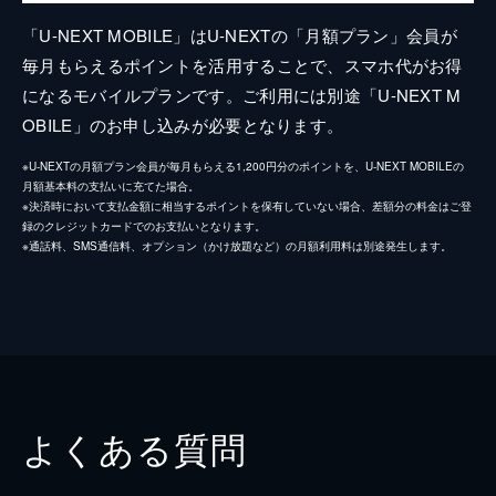
「U-NEXT MOBILE」はU-NEXTの「月額プラン」会員が
毎月もらえるポイントを活用することで、スマホ代がお得
になるモバイルプランです。ご利用には別途「U-NEXT M
OBILE」のお申し込みが必要となります。
※U-NEXTの月額プラン会員が毎月もらえる1,200円分のポイントを、U-NEXT MOBILEの
月額基本料の支払いに充てた場合。
※決済時において支払金額に相当するポイントを保有していない場合、差額分の料金はご登
録のクレジットカードでのお支払いとなります。
※通話料、SMS通信料、オプション（かけ放題など）の月額利用料は別途発生します。
よくある質問