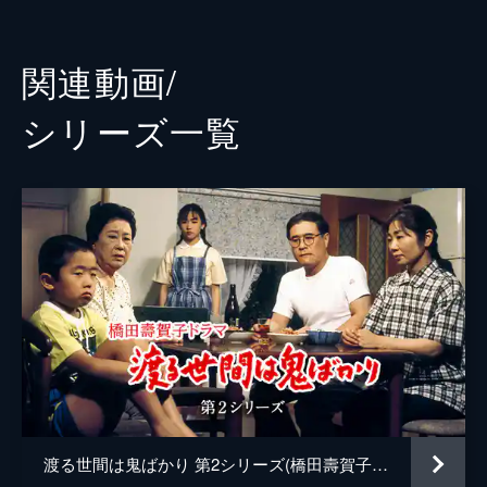
46分
岩渕健
第三回
杉山とく子
五月（泉ピン子）を失った幸楽はてんてこ舞
関連動画/
い。人手が足りず、休業に追い込まれてしま
泉ピン子
う…。そこで幸吉（佐藤英夫）の勧めもあ
シリーズ⼀覧
り、勇（角野卓三）は五月を迎えに行く。
角野卓造
46分
赤木春恵
第四回
弥生（長山藍子）が帰ってこないと知らせを
佐藤英夫
受けた大吉（藤岡琢也）夫婦は、野田家へ。
その後、帰宅した弥生は自分らしく生きるた
吉村涼
め、看護師として再就職したいと言い…。
えなりかずき
46分
第五回
沢田雅美
働きに出ることになり、早速弥生（長山藍
子）は子供たちに炊事・洗濯を教え込む。そ
岸田智史
こに偶然居合わせた節子（山岡久乃）は、自
米沢由香
分が家事を手伝いに来ると言うが…。
46分
渡る世間は鬼ばかり 第2シリーズ(橋田壽賀子ドラマ)
伊藤淳史