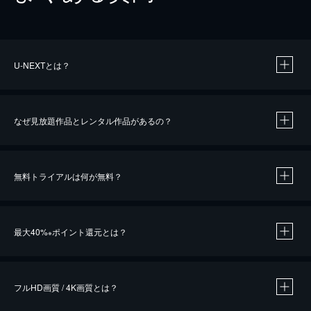
U-NEXTとは？
なぜ見放題作品とレンタル作品があるの？
無料トライアルは何が無料？
※
最大40%
ポイント還元とは？
※
※
作品によって必要なポイントが異なります。
フルHD画質 / 4K画質とは？