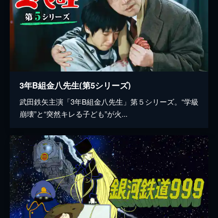
3年B組金八先生(第5シリーズ)
武田鉄矢主演「3年B組金八先生」第５シリーズ。“学級
崩壊”と“突然キレる子ども”が火...