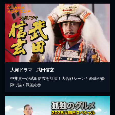
大河ドラマ 武田信玄
中井貴一が武田信玄を熱演！大合戦シーンと豪華俳優
陣で描く戦国絵巻