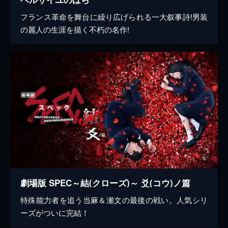
フランス革命を舞台に繰り広げられる一大叙事詩!男装
の麗人の生涯を描く不朽の名作!
劇場版 SPEC～結(クローズ)～ 爻(コウ)ノ篇
特殊能力者を追う当麻＆瀬文の最後の戦い。人気シリ
ーズがついに完結！