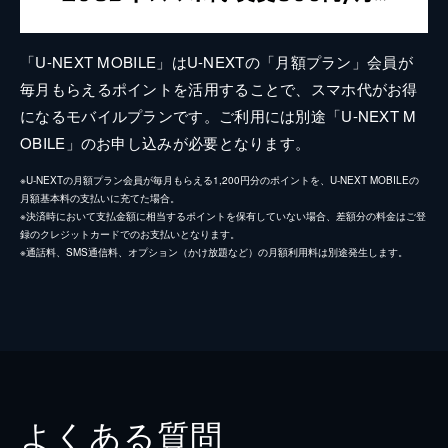
「U-NEXT MOBILE」はU-NEXTの「月額プラン」会員が
毎月もらえるポイントを活用することで、スマホ代がお得
になるモバイルプランです。ご利用には別途「U-NEXT M
OBILE」のお申し込みが必要となります。
※U-NEXTの月額プラン会員が毎月もらえる1,200円分のポイントを、U-NEXT MOBILEの
月額基本料の支払いに充てた場合。
※決済時において支払金額に相当するポイントを保有していない場合、差額分の料金はご登
録のクレジットカードでのお支払いとなります。
※通話料、SMS通信料、オプション（かけ放題など）の月額利用料は別途発生します。
よくある質問