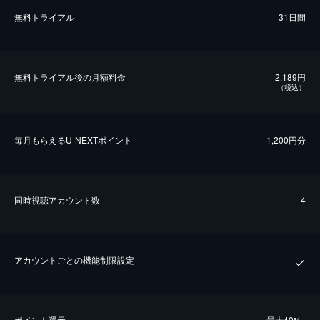
無料トライアル
31日間
無料トライアル後の⽉額料金
2,189円
（税込）
毎⽉もらえるU-NEXTポイント
1,200円分
同時視聴アカウント数
4
アカウントごとの機能制限設定
ポイント還元
最⼤40%