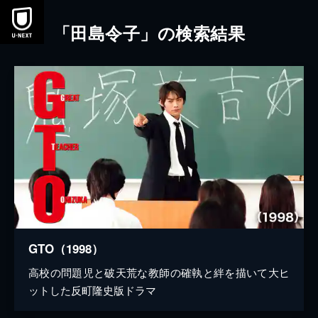
本文へスキップ
「田島令子」の検索結果
GTO（1998）
高校の問題児と破天荒な教師の確執と絆を描いて大ヒ
ットした反町隆史版ドラマ