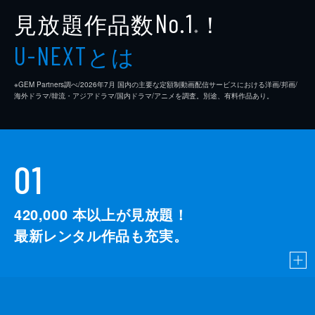
見放題作品数
！
No.1
※
とは
U-NEXT
※GEM Partners調べ/2026年7⽉ 国内の主要な定額制動画配信サービスにおける洋画/邦画/
海外ドラマ/韓流・アジアドラマ/国内ドラマ/アニメを調査。別途、有料作品あり。
01
420,000
本以上が見放題！
最新レンタル作品も充実。