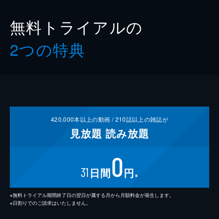
無料トライアルの
2つの特典
420,000
本以上の動画 /
210
誌以上の雑誌が
見放題
読み放題
0
31
日間
円
※
※無料トライアル期間終了日の翌日が属する月から月額料金が発生します。
※日割りでのご請求はいたしません。