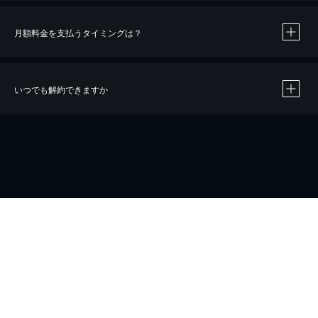
月額料金を支払うタイミングは？
※
40％ポイント還元の対象は、クレジットカード決済による作品の購入 / レンタルです。
※
iOSアプリのUコイン決済による作品の購入 / レンタルは、20％のポイント還元です。
※
還元の対象外となる決済方法や商品があります。くわしくは
こちら
をご確認ください。
いつでも解約できますか
こちら
ホーム
会社概要
プライバシー
お問い合わせ