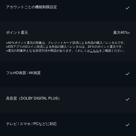
アカウントごとの機能制限設定
ポイント還元
最⼤40%
※
※
40％ポイント還元の対象は、クレジットカード決済による作品の購入 / レンタルです。
※
iOSアプリのUコイン決済による作品の購入 / レンタルは、20％のポイント還元です。
※
還元の対象外となる決済方法や商品があります。くわしくは
こちら
をご確認ください。
フルHD画質 / 4K画質
⾼⾳質（DOLBY DIGITAL PLUS）
テレビ / スマホ / PCなどに対応