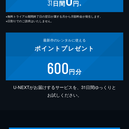
31
日間
円
※
※無料トライアル期間終了日の翌日が属する月から月額料金が発生します。
※日割りでのご請求はいたしません。
最新作の
レンタルに使える
ポイント
プレゼント
600
円分
U-NEXTがお届けするサービスを、31日間ゆっくりと
お試しください。