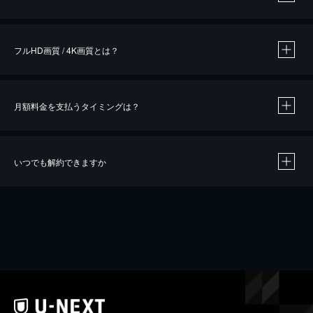
※
作品によって必要なポイントが異なります。
フルHD画質 / 4K画質とは？
月額料金を支払うタイミングは？
※
40％ポイント還元の対象は、クレジットカード決済による作品の購入 / レンタルです。
※
iOSアプリのUコイン決済による作品の購入 / レンタルは、20％のポイント還元です。
※
還元の対象外となる決済方法や商品があります。くわしくは
こちら
をご確認ください。
いつでも解約できますか
こちら