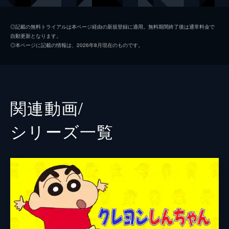
ひろし
藤原啓治
◎記載の無料トライアルは本ページ経由の新規登録に適用。無料期間終了後は通常料金で
自動更新となります。
ひまわり
こおろぎさとみ
◎本ページに記載の情報は、2026年8月現在のものです。
シロ／風間くん
真柴摩利
ネネちゃん
林玉緒
マサオくん
一龍斎貞友
関連動画/
ボーちゃん
佐藤智恵
シリーズ⼀覧
園長先生
納谷六朗
よしなが先生
高田由美
まつざか先生
富沢美智恵
上尾先生
三石琴乃
ジャクリーン・フィーニー特捜官
渡辺明乃