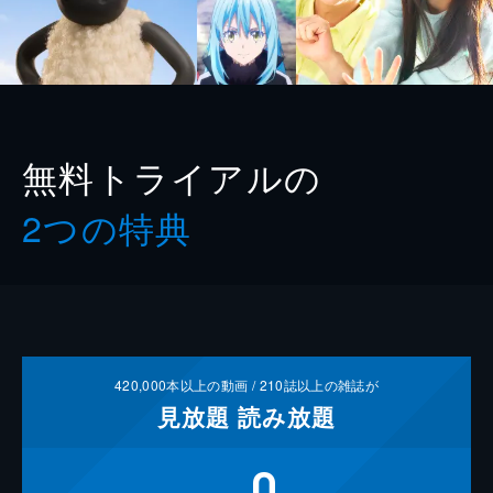
無料トライアルの
2つの特典
420,000
本以上の動画 /
210
誌以上の雑誌が
見放題
読み放題
0