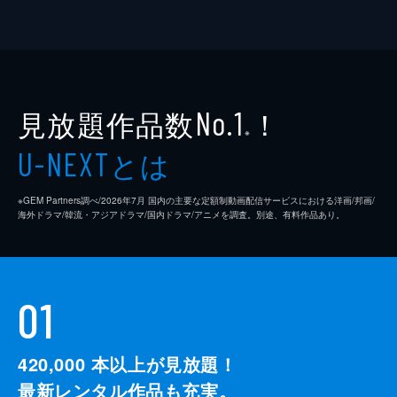
見放題作品数
！
No.1
※
とは
U-NEXT
※GEM Partners調べ/2026年7⽉ 国内の主要な定額制動画配信サービスにおける洋画/邦画/
海外ドラマ/韓流・アジアドラマ/国内ドラマ/アニメを調査。別途、有料作品あり。
01
420,000
本以上が見放題！
最新レンタル作品も充実。