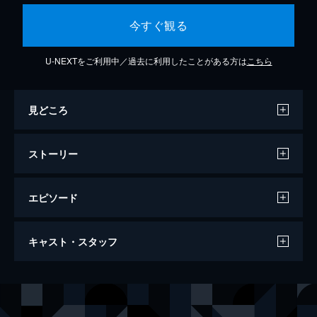
今すぐ観る
U-NEXTをご利用中／過去に利用したことがある方は
こちら
見どころ
ストーリー
エピソード
映画クレヨンしんちゃん 伝説を呼ぶ 踊
キャスト・スタッフ
れ！アミーゴ！
92分
声の出演
しんのすけ
矢島晶子
みさえ
ならはしみき