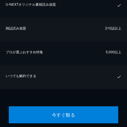
U-NEXTオリジナル書籍読み放題
雑誌読み放題
210誌以上
プロが選ぶおすすめ特集
5,000以上
いつでも解約できる
今すぐ観る