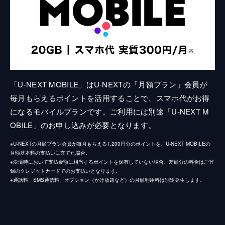
「U-NEXT MOBILE」はU-NEXTの「月額プラン」会員が
毎月もらえるポイントを活用することで、スマホ代がお得
になるモバイルプランです。ご利用には別途「U-NEXT M
OBILE」のお申し込みが必要となります。
※U-NEXTの月額プラン会員が毎月もらえる1,200円分のポイントを、U-NEXT MOBILEの
月額基本料の支払いに充てた場合。
※決済時において支払金額に相当するポイントを保有していない場合、差額分の料金はご登
録のクレジットカードでのお支払いとなります。
※通話料、SMS通信料、オプション（かけ放題など）の月額利用料は別途発生します。