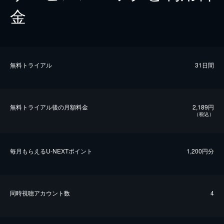
金
無料トライアル
31日間
無料トライアル後の⽉額料金
2,189円
（税込）
毎⽉もらえるU-NEXTポイント
1,200円分
同時視聴アカウント数
4