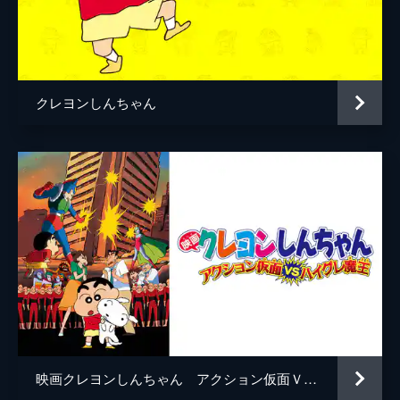
アミーガ・スズキ
田島令子
長州小力／バーのママ
長州小力
風間くんのママ
玉川紗己子
クレヨンしんちゃん
マサオくんのママ
大塚智子
ＳＲＩ隊長
セイン・カミュ
アミーゴ・スズキ
池田秀一
監督
ムトウユージ
脚本
もとひら了
原作
臼井儀人
音楽
若草恵
荒川敏行
映画クレヨンしんちゃん アクション仮面ＶＳハイグレ魔王
丸尾稔