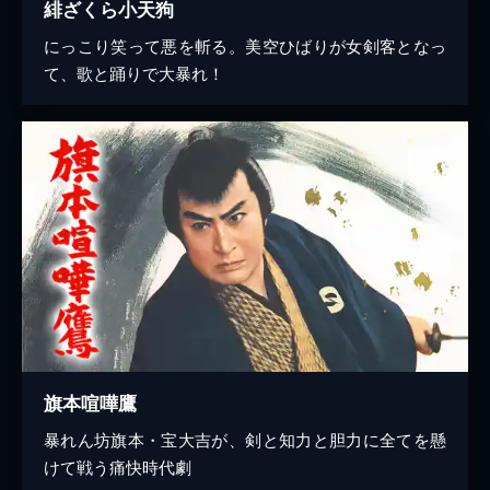
緋ざくら小天狗
にっこり笑って悪を斬る。美空ひばりが女剣客となっ
て、歌と踊りで大暴れ！
旗本喧嘩鷹
暴れん坊旗本・宝大吉が、剣と知力と胆力に全てを懸
けて戦う痛快時代劇