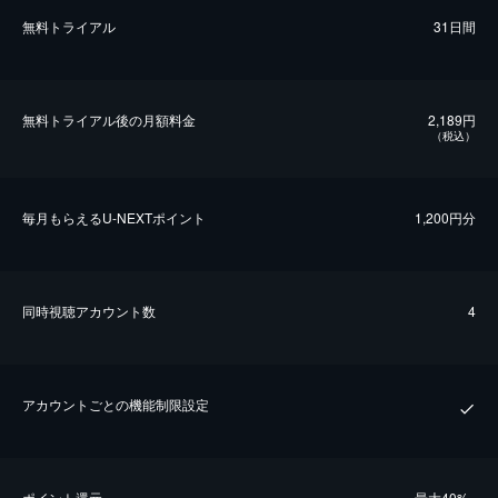
無料トライアル
31日間
無料トライアル後の⽉額料金
2,189円
（税込）
毎⽉もらえるU-NEXTポイント
1,200円分
同時視聴アカウント数
4
アカウントごとの機能制限設定
ポイント還元
最⼤40%