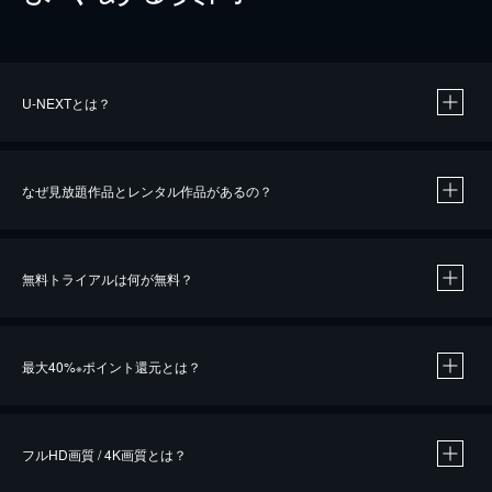
U-NEXTとは？
なぜ見放題作品とレンタル作品があるの？
無料トライアルは何が無料？
※
最大40%
ポイント還元とは？
※
※
作品によって必要なポイントが異なります。
フルHD画質 / 4K画質とは？