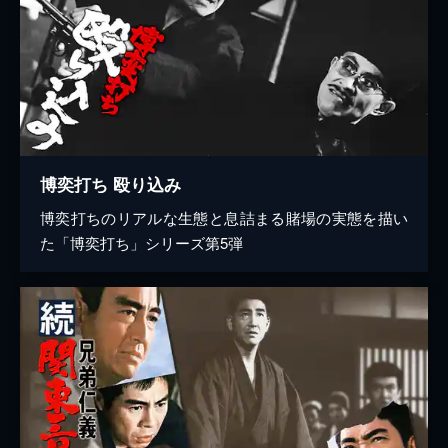
博奕打ち 殴り込み
博奕打ちのリアルな生態と息詰まる賭場の実態を描い
た「博奕打ち」シリーズ第5弾