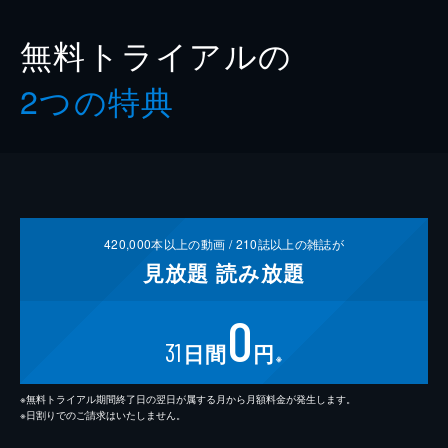
無料トライアルの
2つの特典
420,000
本以上の動画 /
210
誌以上の雑誌が
見放題
読み放題
0
31
日間
円
※
※無料トライアル期間終了日の翌日が属する月から月額料金が発生します。
※日割りでのご請求はいたしません。