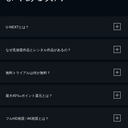
U-NEXTとは？
なぜ見放題作品とレンタル作品があるの？
無料トライアルは何が無料？
※
最大40%
ポイント還元とは？
※
※
作品によって必要なポイントが異なります。
フルHD画質 / 4K画質とは？