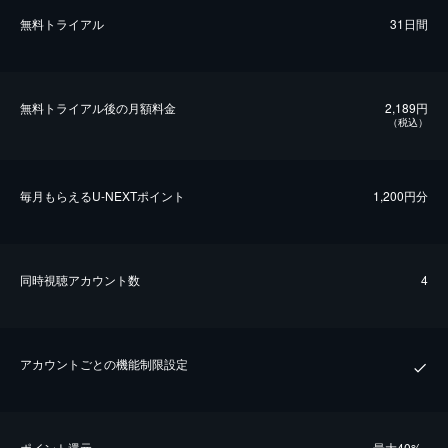
無料トライアル
31日間
無料トライアル後の⽉額料金
2,189円
（税込）
毎⽉もらえるU-NEXTポイント
1,200円分
同時視聴アカウント数
4
アカウントごとの機能制限設定
ポイント還元
最⼤40%