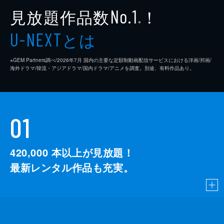
見放題作品数
！
No.1
※
とは
U-NEXT
※GEM Partners調べ/2026年7⽉ 国内の主要な定額制動画配信サービスにおける洋画/邦画/
海外ドラマ/韓流・アジアドラマ/国内ドラマ/アニメを調査。別途、有料作品あり。
01
420,000
本以上が見放題！
最新レンタル作品も充実。