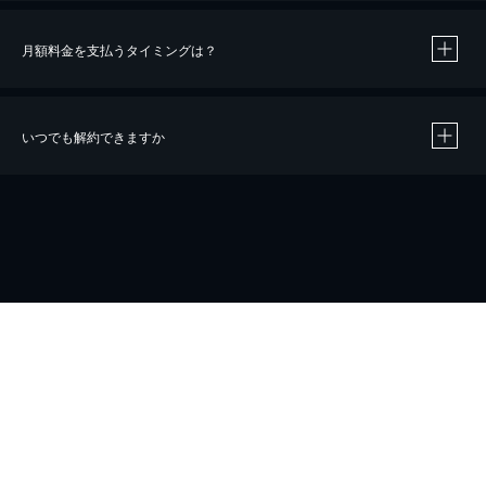
月額料金を支払うタイミングは？
※
40％ポイント還元の対象は、クレジットカード決済による作品の購入 / レンタルです。
※
iOSアプリのUコイン決済による作品の購入 / レンタルは、20％のポイント還元です。
※
還元の対象外となる決済方法や商品があります。くわしくは
こちら
をご確認ください。
いつでも解約できますか
こちら
ホーム
会社概要
プライバシー
お問い合わせ