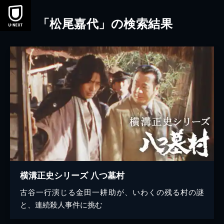
本文へスキップ
「松尾嘉代」の検索結果
横溝正史シリーズ 八つ墓村
古谷一行演じる金田一耕助が、いわくの残る村の謎
と、連続殺人事件に挑む