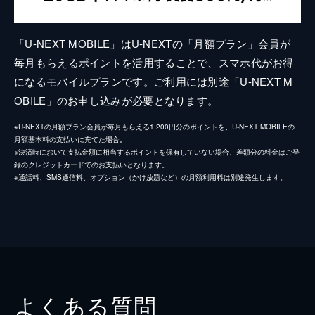
「U-NEXT MOBILE」はU-NEXTの「月額プラン」会員が
毎月もらえるポイントを活用することで、スマホ代がお得
になるモバイルプランです。ご利用には別途「U-NEXT M
OBILE」のお申し込みが必要となります。
※U-NEXTの月額プラン会員が毎月もらえる1,200円分のポイントを、U-NEXT MOBILEの
月額基本料の支払いに充てた場合。
※決済時において支払金額に相当するポイントを保有していない場合、差額分の料金はご登
録のクレジットカードでのお支払いとなります。
※通話料、SMS通信料、オプション（かけ放題など）の月額利用料は別途発生します。
よくある質問