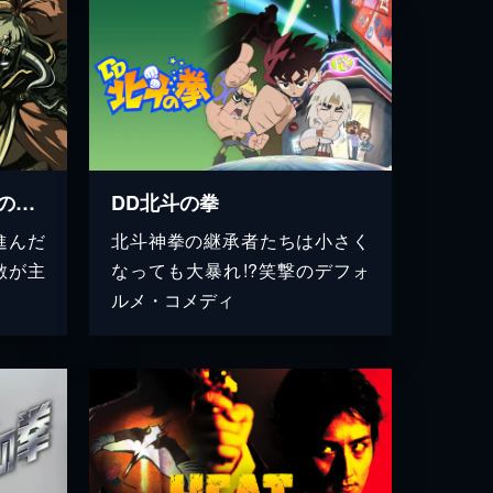
北斗の拳 ラオウ外伝 天の覇王
DD北斗の拳
進んだ
北斗神拳の継承者たちは小さく
敵が主
なっても大暴れ!?笑撃のデフォ
ルメ・コメディ