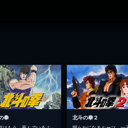
の拳
北斗の拳２
前はもう、死んでいる！」
明らかになるルーツ…一