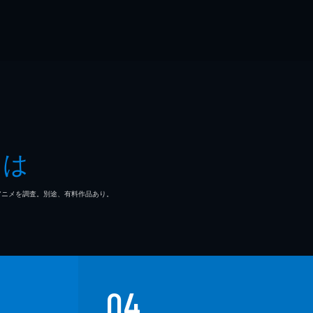
とは
マ/アニメを調査。別途、有料作品あり。
04