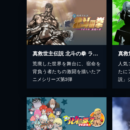
真救世主伝説 北斗の拳 ラオウ伝 激闘の章
荒廃した世界を舞台に、宿命を
人気
背負う者たちの激闘を描いたア
たに
ニメシリーズ第3弾
説」