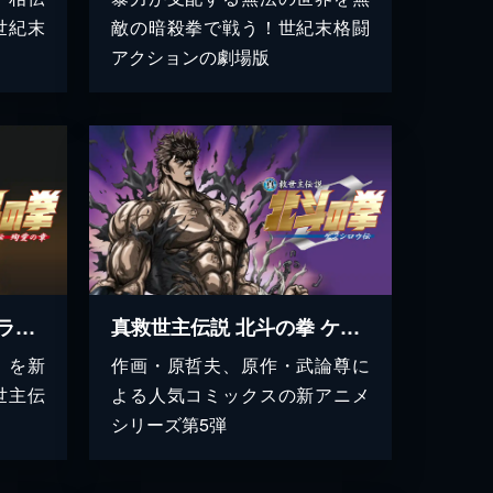
世紀末
敵の暗殺拳で戦う！世紀末格闘
アクションの劇場版
真救世主伝説 北斗の拳 ラオウ伝 殉愛の章
真救世主伝説 北斗の拳 ケンシロウ伝
」を新
作画・原哲夫、原作・武論尊に
世主伝
よる人気コミックスの新アニメ
シリーズ第5弾