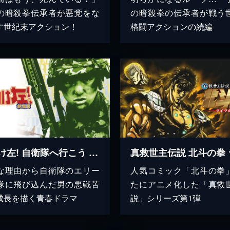
の暗殺拳伝承者が悪党をな
の暗殺拳の伝承者が戦う
す世紀末アクション！
格闘アクションの続編
右向け左! 自衛隊へ行こう 劇場版
な理由から自衛隊のエリー
人気コミック「北斗の拳
隊に飛び込んだ男の悪戦苦
たにアニメ化した「真救
成長を描く青春ドラマ
説」シリーズ第1弾