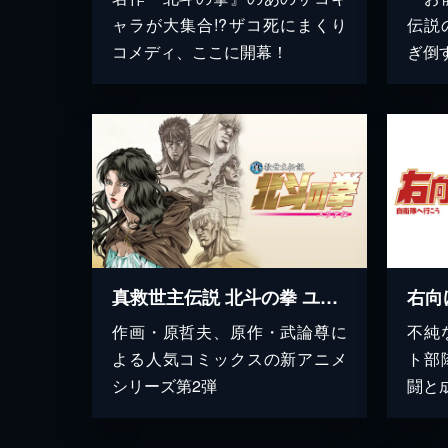
ャラが大集合!?ザコ死にまくり
伝説
コメディ、ここに開幕！
ぎ倒
真救世主伝説 北斗の拳 ユリア伝
作画・原哲夫、原作・武論尊に
不純
よる人気コミックスの新アニメ
ト部
シリーズ第2弾
闘と