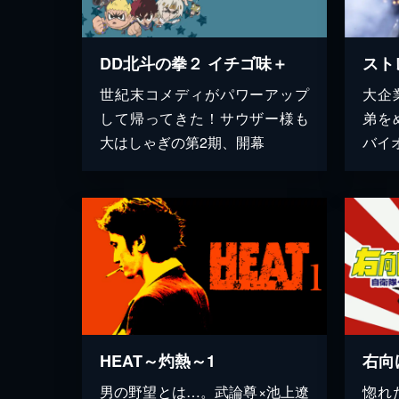
DD北斗の拳２ イチゴ味＋
スト
世紀末コメディがパワーアップ
大企
して帰ってきた！サウザー様も
弟を
大はしゃぎの第2期、開幕
バイ
HEAT～灼熱～1
右向
男の野望とは…。武論尊×池上遼
惚れ