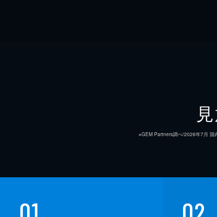
見
※GEM Partners調べ/20
01
02