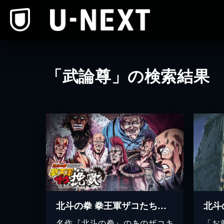
本文へスキップ
「武論尊」の検索結果
北斗の拳 拳王軍ザコたちの挽歌
北斗
名作『北斗の拳』のあのザコキ
「お