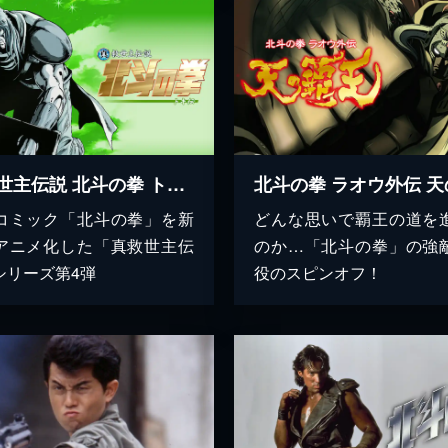
真救世主伝説 北斗の拳 トキ伝
コミック「北斗の拳」を新
どんな思いで覇王の道を
アニメ化した「真救世主伝
のか…「北斗の拳」の強
シリーズ第4弾
役のスピンオフ！