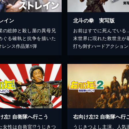
レイン
北斗の拳 実写版
業の総帥と殺し屋の異母兄
お前はすでに死んでいる
めぐる確執と抗争を描いた
末世界に現れた救世主が
オレンス作品第1弾
打ち倒すハードアクション
け左! 自衛隊へ行こう
右向け左!2 自衛隊へ行
た女性は自衛官!?うじきつ
うじきつよし主演、人気