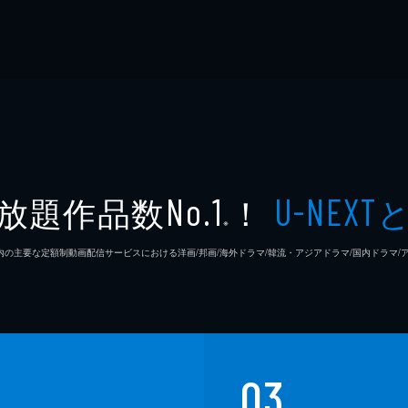
放題作品数
！
No.1
U-NEXT
※
26年7⽉ 国内の主要な定額制動画配信サービスにおける洋画/邦画/海外ドラマ/韓流・アジアドラマ/国内ドラ
03