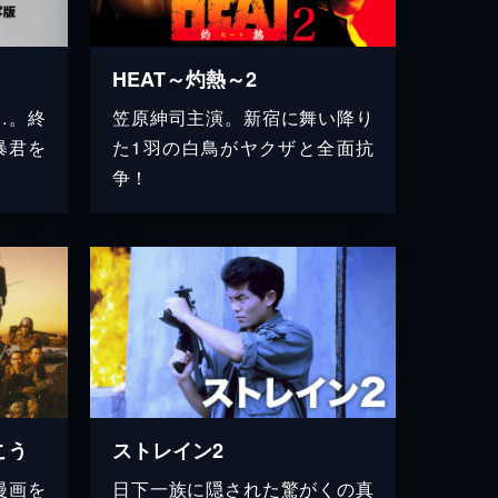
HEAT～灼熱～2
…。終
笠原紳司主演。新宿に舞い降り
暴君を
た1羽の白鳥がヤクザと全面抗
争！
こう
ストレイン2
漫画を
日下一族に隠された驚がくの真