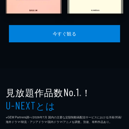
今すぐ観る
見放題作品数
！
No.1
※
とは
U-NEXT
※GEM Partners調べ/2026年7⽉ 国内の主要な定額制動画配信サービスにおける洋画/邦画/
海外ドラマ/韓流・アジアドラマ/国内ドラマ/アニメを調査。別途、有料作品あり。