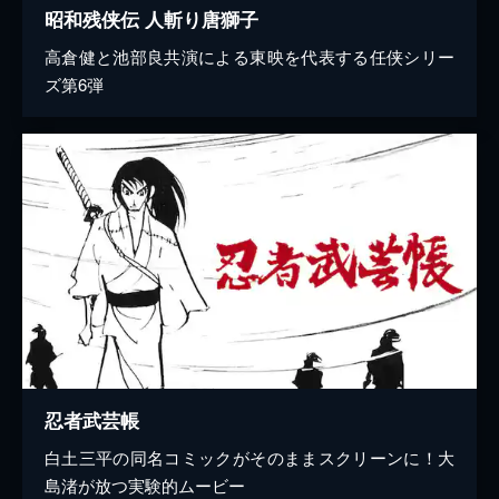
昭和残侠伝 人斬り唐獅子
高倉健と池部良共演による東映を代表する任侠シリー
ズ第6弾
忍者武芸帳
白土三平の同名コミックがそのままスクリーンに！大
島渚が放つ実験的ムービー