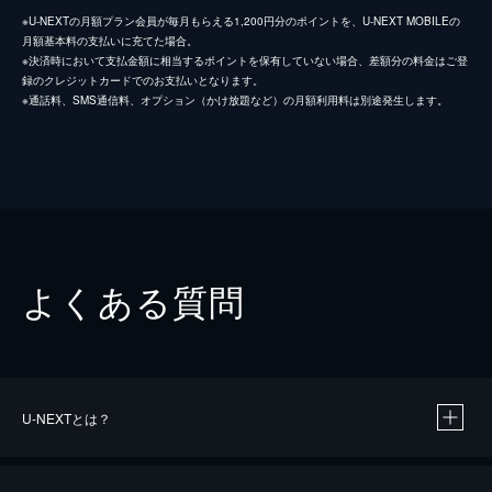
※U-NEXTの月額プラン会員が毎月もらえる1,200円分のポイントを、U-NEXT MOBILEの
月額基本料の支払いに充てた場合。
※決済時において支払金額に相当するポイントを保有していない場合、差額分の料金はご登
録のクレジットカードでのお支払いとなります。
※通話料、SMS通信料、オプション（かけ放題など）の月額利用料は別途発生します。
よくある質問
U-NEXTとは？