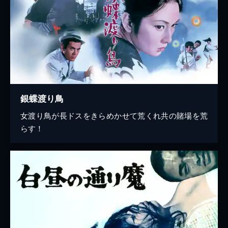
銀蝶渡り鳥
女渡り鳥が長ドスをきらめかせて荒くれ共の賭場を荒
らす！