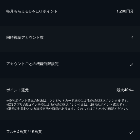
毎⽉もらえるU-NEXTポイント
1,200円分
同時視聴アカウント数
4
アカウントごとの機能制限設定
ポイント還元
最⼤40%
※
※
40％ポイント還元の対象は、クレジットカード決済による作品の購入 / レンタルです。
※
iOSアプリのUコイン決済による作品の購入 / レンタルは、20％のポイント還元です。
※
還元の対象外となる決済方法や商品があります。くわしくは
こちら
をご確認ください。
フルHD画質 / 4K画質