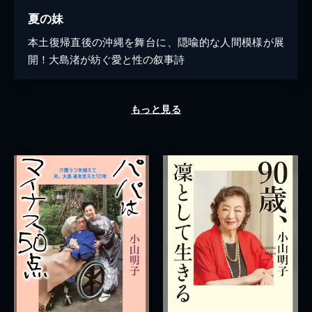
夏の妹
本土復帰直後の沖縄を舞台に、隠喩的な人間模様が展
開！大島渚が紡ぐ愛と性の叙事詩
もっと見る