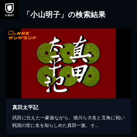
本文へスキップ
「小山明子」の検索結果
真田太平記
武田に仕えた一豪族ながら、徳川ら大名と互角に戦い
戦国の世に名を知らしめた真田一族。そ...