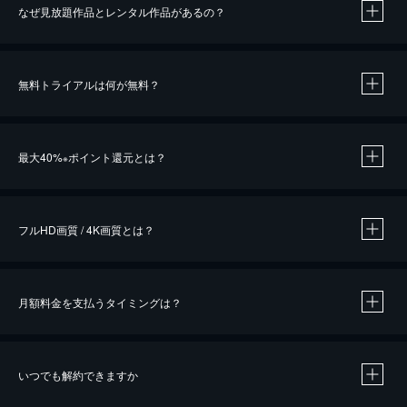
なぜ見放題作品とレンタル作品があるの？
無料トライアルは何が無料？
※
最大40%
ポイント還元とは？
※
※
作品によって必要なポイントが異なります。
フルHD画質 / 4K画質とは？
月額料金を支払うタイミングは？
※
40％ポイント還元の対象は、クレジットカード決済による作品の購入 / レンタルです。
※
iOSアプリのUコイン決済による作品の購入 / レンタルは、20％のポイント還元です。
※
還元の対象外となる決済方法や商品があります。くわしくは
こちら
をご確認ください。
いつでも解約できますか