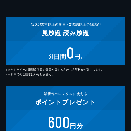
420,000
本以上の動画 /
210
誌以上の雑誌が
見放題
読み放題
0
31
日間
円
※
※無料トライアル期間終了日の翌日が属する月から月額料金が発生します。
※日割りでのご請求はいたしません。
最新作の
レンタルに使える
ポイント
プレゼント
600
円分