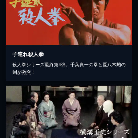
子連れ殺人拳
殺人拳シリーズ最終第4弾。千葉真一の拳と夏八木勲の
剣が激突！