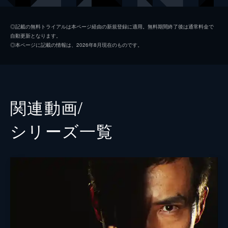
ってしまう。そしてきよは、姉の救出を依
頼。
お吉
野川由美子
47分
◎記載の無料トライアルは本ページ経由の新規登録に適用。無料期間終了後は通常料金で
自動更新となります。
第2回 仇討大殺陣
中山しの
佐野厚子
◎本ページに記載の情報は、2026年8月現在のものです。
田原藩の元勘定方組頭、大田原帯刀が、稲葉
為吉
住吉正博
主膳を果たし合いで討ち取ったが、藩主の忠
康はこの事件を利用して、主膳の子に親の仇
油紙の利吉
津坂匡章
として帯刀を討たせようと仕組む。これを受
けて清兵衛は文十郎、平内、利吉を集め…。
綾
小山明子
関連動画/
47分
清兵衛
山村聡
第3回 裏表大泥棒
シリーズ⼀覧
清兵衛は、油問屋・大倉屋が新庄藩・戸沢か
ナレーター
山崎努
ら高麗茶碗・赤井戸を取り戻したがっている
という話を嘉平から聞く。しかし、調べてみ
監督
蔵原惟繕
ると赤井戸は戸沢家の家宝だった。怒った清
松本明
兵衛たちは嘉平宅に殴り込みに行くが…。
47分
田中徳三
第4回 島抜大海原
貧乏侍の娘・おりょうは近江屋の息子・信吉
松野宏軌
に嫁いだが、武家御法度に反したとして御蔵