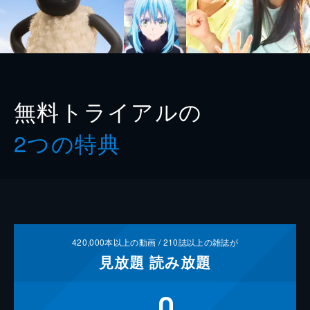
無料トライアルの
2つの特典
420,000
本以上の動画 /
210
誌以上の雑誌が
見放題
読み放題
0