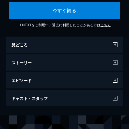
今すぐ観る
U-NEXTをご利用中／過去に利用したことがある方は
こちら
見どころ
ストーリー
エピソード
第1回 女郎大脱走
キャスト・スタッフ
吉原の女郎・さと、きよ姉妹の足抜きが発
覚。さとは捕まったが、きよは逃れた。そし
て、きよは清兵衛の「よろず助け口御引受
出演
中山文十郎
田村高廣
処」を訪れるが女郎の世話役の子分に見つか
辻 平内
中谷一郎