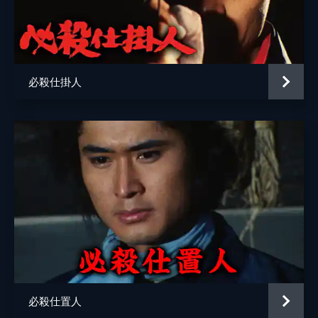
工藤栄一
島に送られる。清兵衛からおりょうの救出を
頼まれた文十郎は平内の父の消息を知ること
三隅研次
も含めて島に渡った。
47分
脚本
野上龍雄
第5回 御生命大切
必殺仕掛人
猪又憲吾
高島藩の小佐内圭介と太田新八が夜道で浪
人・笹本らにより辻斬りされた。命は助かっ
石川孝人
た圭介だが藩から後ろ指をさされる。女中・
おこうはこれを清兵衛に伝えた。そして、文
村尾昭
十郎が辻斬りを切り倒したが笹本は逃げ…。
国弘威雄
47分
第6回 上意大悲恋
松原佳成
元々恋仲の浜田藩江戸詰の島津小一郎と三村
安倍徹郎
家息女で松平直康の側室のあずさは屋敷を脱
出したところを文十郎に助けられた。しか
ジェームス三木
し、あずさは表に出たところを追手に捕ま
る。錯乱した小一郎も後を追い…。
音楽
平尾昌晃
47分
必殺仕置人
製作
桜井洋三
第7回 営業大妨害