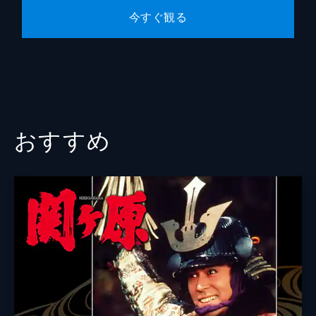
47分
今すぐ観る
第10回 水中大作戦
三浦右京亮高久に妻・みのを奪われた村越重
蔵は清兵衛を訪ねた。そして、みのの救出を
頼む。みのは平内らにより脱出するがその途
中で息を引き取る。また、重蔵と息子の弦之
助も高久によって始末される。
47分
おすすめ