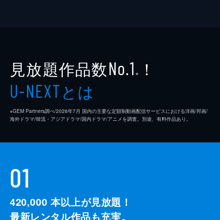
見放題作品数
！
No.1
※
とは
U-NEXT
※GEM Partners調べ/2026年7⽉ 国内の主要な定額制動画配信サービスにおける洋画/邦画/
海外ドラマ/韓流・アジアドラマ/国内ドラマ/アニメを調査。別途、有料作品あり。
01
420,000
本以上が見放題！
最新レンタル作品も充実。