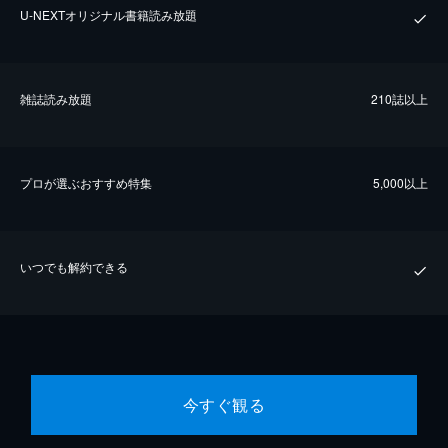
U-NEXTオリジナル書籍読み放題
雑誌読み放題
210誌以上
プロが選ぶおすすめ特集
5,000以上
いつでも解約できる
今すぐ観る