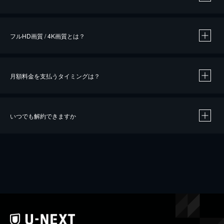
※
作品によって必要なポイントが異なります。
フルHD画質 / 4K画質とは？
月額料金を支払うタイミングは？
※
40％ポイント還元の対象は、クレジットカード決済による作品の購入 / レンタルです。
※
iOSアプリのUコイン決済による作品の購入 / レンタルは、20％のポイント還元です。
※
還元の対象外となる決済方法や商品があります。くわしくは
こちら
をご確認ください。
いつでも解約できますか
こちら