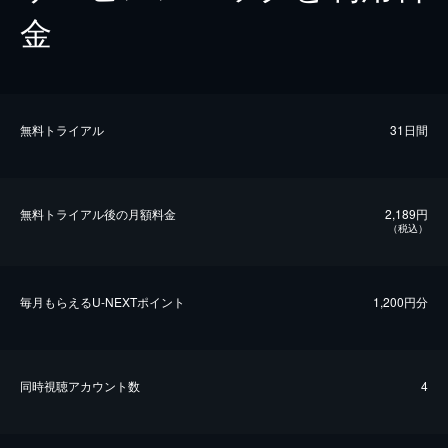
金
無料トライアル
31日間
無料トライアル後の⽉額料金
2,189円
（税込）
毎⽉もらえるU-NEXTポイント
1,200円分
同時視聴アカウント数
4