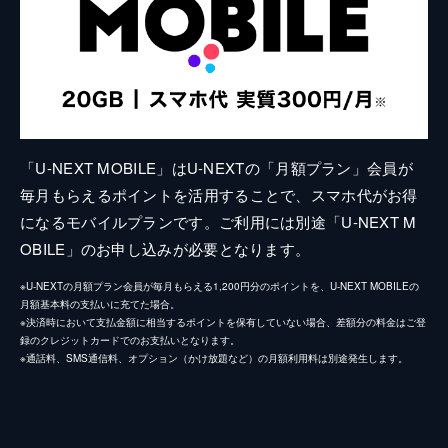
「U-NEXT MOBILE」はU-NEXTの「月額プラン」会員が
毎月もらえるポイントを活用することで、スマホ代がお得
になるモバイルプランです。ご利用には別途「U-NEXT M
OBILE」のお申し込みが必要となります。
※U-NEXTの月額プラン会員が毎月もらえる1,200円分のポイントを、U-NEXT MOBILEの
月額基本料の支払いに充てた場合。
※決済時において支払金額に相当するポイントを保有していない場合、差額分の料金はご登
録のクレジットカードでのお支払いとなります。
※通話料、SMS通信料、オプション（かけ放題など）の月額利用料は別途発生します。