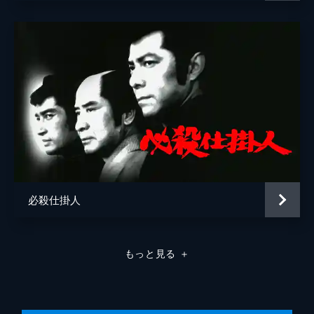
文十郎と平内は女郎を斡旋する男・勘次を痛
山内久司
めつけてほしいとお浜から依頼された。しか
し、文十郎が勘次に会ってみると好人物であ
仲川利久
ることが判明。そんな時、お浜が首を吊って
死亡。文十郎たちは真相究明に乗り出す。
47分
第8回 女心大着服
島屋の佐兵は清兵衛に、富小路検校から金を
要求され、さらに雇い人のおていを差し出せ
と脅迫されていることを伝える。文十郎たち
が調べると検校はすでに殺されていた。そし
て島屋の不審な金の流れが発覚する。
47分
必殺仕掛人
第9回 悲願大勝負
玉井市左衛門は主家を追われた恨みを晴らす
ため、将棋家元・中橋宗雲の息子である宗慶
もっと見る
＋
と対局することになった。しかし、戦況が宗
慶不利となると市佐衛門は監禁され負傷す
る。そして代理として文十郎が盤に向かっ
た。