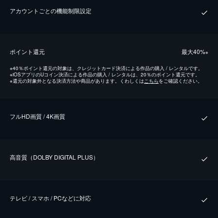
アカウントごとの機能制限設定
ポイント還元
最⼤40%
※
※
40％ポイント還元の対象は、クレジットカード決済による作品の購入 / レンタルです。
※
iOSアプリのUコイン決済による作品の購入 / レンタルは、20％のポイント還元です。
※
還元の対象外となる決済方法や商品があります。くわしくは
こちら
をご確認ください。
フルHD画質 / 4K画質
⾼⾳質（DOLBY DIGITAL PLUS）
テレビ / スマホ / PCなどに対応