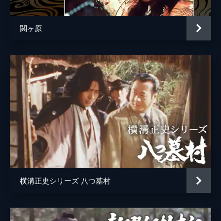
関ヶ原
横溝正史シリーズ 八つ墓村