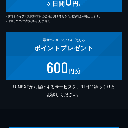
31
日間
円
※
※無料トライアル期間終了日の翌日が属する月から月額料金が発生します。
※日割りでのご請求はいたしません。
最新作の
レンタルに使える
ポイント
プレゼント
600
円分
U-NEXTがお届けするサービスを、31日間ゆっくりと
お試しください。