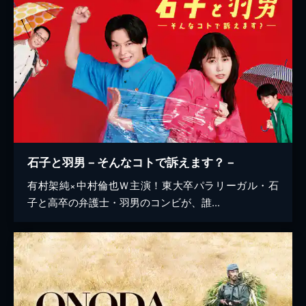
石子と羽男－そんなコトで訴えます？－
有村架純×中村倫也Ｗ主演！東大卒パラリーガル・石
子と高卒の弁護士・羽男のコンビが、誰...