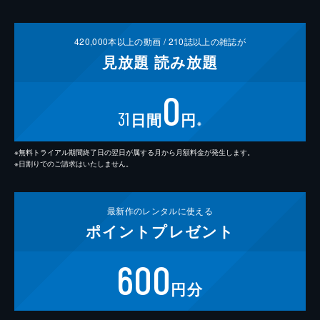
420,000
本以上の動画 /
210
誌以上の雑誌が
見放題
読み放題
0
31
日間
円
※
※無料トライアル期間終了日の翌日が属する月から月額料金が発生します。
※日割りでのご請求はいたしません。
最新作の
レンタルに使える
ポイント
プレゼント
600
円分