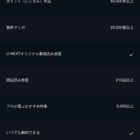
ポイント（レンタル）作品
60,000本以上
無料マンガ
20,000冊以上
U-NEXTオリジナル書籍読み放題
雑誌読み放題
210誌以上
プロが選ぶおすすめ特集
5,000以上
いつでも解約できる