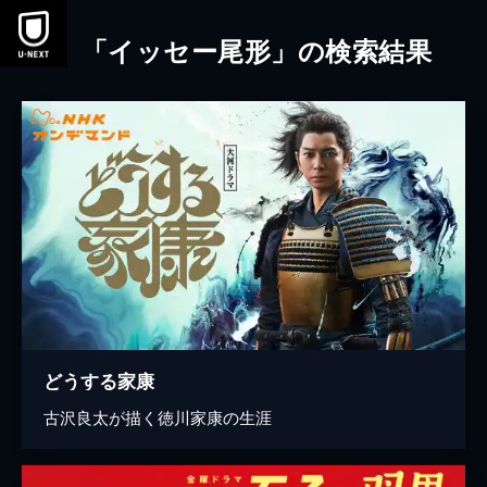
本文へスキップ
「イッセー尾形」の検索結果
どうする家康
古沢良太が描く徳川家康の生涯