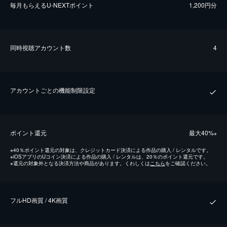
毎⽉もらえるU-NEXTポイント
1,200円分
同時視聴アカウント数
4
アカウントごとの機能制限設定
ポイント還元
最⼤40%
※
※
40％ポイント還元の対象は、クレジットカード決済による作品の購入 / レンタルです。
※
iOSアプリのUコイン決済による作品の購入 / レンタルは、20％のポイント還元です。
※
還元の対象外となる決済方法や商品があります。くわしくは
こちら
をご確認ください。
フルHD画質 / 4K画質