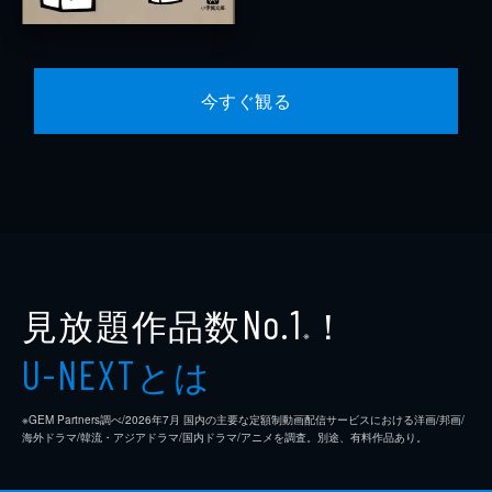
今すぐ観る
見放題作品数
！
No.1
※
とは
U-NEXT
※GEM Partners調べ/2026年7⽉ 国内の主要な定額制動画配信サービスにおける洋画/邦画/
海外ドラマ/韓流・アジアドラマ/国内ドラマ/アニメを調査。別途、有料作品あり。