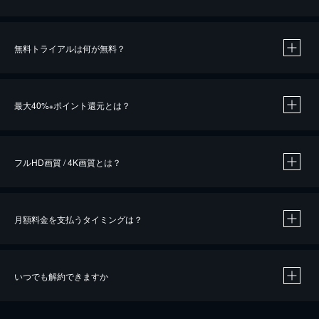
無料トライアルは何が無料？
※
最大40%
ポイント還元とは？
※
※
作品によって必要なポイントが異なります。
フルHD画質 / 4K画質とは？
月額料金を支払うタイミングは？
※
40％ポイント還元の対象は、クレジットカード決済による作品の購入 / レンタルです。
※
iOSアプリのUコイン決済による作品の購入 / レンタルは、20％のポイント還元です。
※
還元の対象外となる決済方法や商品があります。くわしくは
こちら
をご確認ください。
いつでも解約できますか