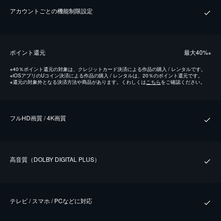
アカウントごとの機能制限設定
ポイント還元
最⼤40%
※
※
40％ポイント還元の対象は、クレジットカード決済による作品の購入 / レンタルです。
※
iOSアプリのUコイン決済による作品の購入 / レンタルは、20％のポイント還元です。
※
還元の対象外となる決済方法や商品があります。くわしくは
こちら
をご確認ください。
フルHD画質 / 4K画質
⾼⾳質（DOLBY DIGITAL PLUS）
テレビ / スマホ / PCなどに対応