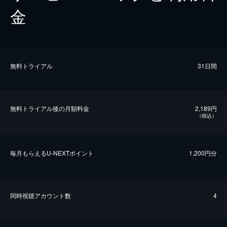
金
無料トライアル
31日間
無料トライアル後の⽉額料金
2,189円
（税込）
毎⽉もらえるU-NEXTポイント
1,200円分
同時視聴アカウント数
4