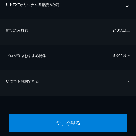
U-NEXTオリジナル書籍読み放題
雑誌読み放題
210誌以上
プロが選ぶおすすめ特集
5,000以上
いつでも解約できる
今すぐ観る