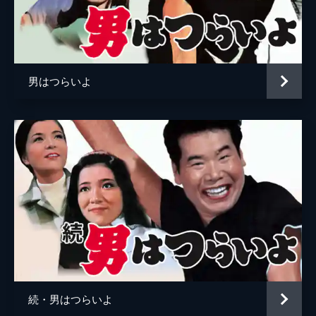
笹野高史
夏木マリ
笠智衆
男はつらいよ
監督
山田洋次
脚本
山田洋次
朝間義隆
原作
山田洋次
音楽
山本直純
製作
内藤誠
続・男はつらいよ