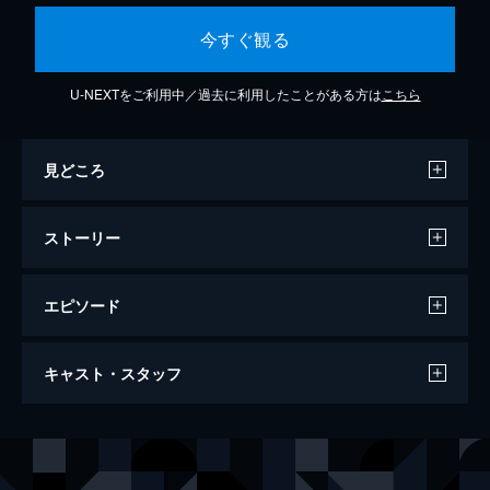
今すぐ観る
U-NEXTをご利用中／過去に利用したことがある方は
こちら
見どころ
ストーリー
エピソード
男はつらいよ ぼくの伯父さん
キャスト・スタッフ
さくらの1人息子・満男は大学受験に失敗。
後輩の美女・泉から来た手紙の内容も悩み多
い季節である。寅さんが久し振りに柴又へ帰
出演
渥美清
って来る。
倍賞千恵子
108分