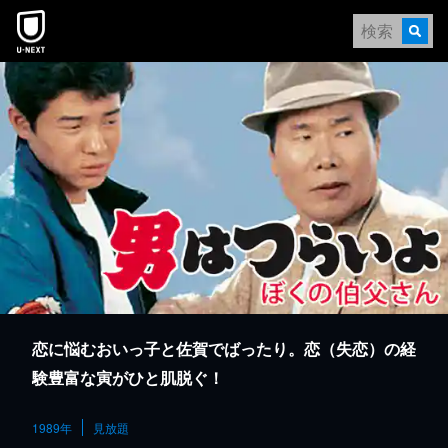
本文へスキップ
恋に悩むおいっ子と佐賀でばったり。恋（失恋）の経
験豊富な寅がひと肌脱ぐ！
1989年
見放題