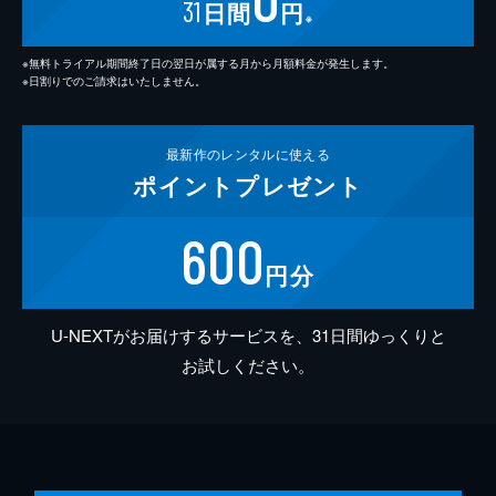
31
日間
円
※
※無料トライアル期間終了日の翌日が属する月から月額料金が発生します。
※日割りでのご請求はいたしません。
最新作の
レンタルに使える
ポイント
プレゼント
600
円分
U-NEXTがお届けするサービスを、31日間ゆっくりと
お試しください。