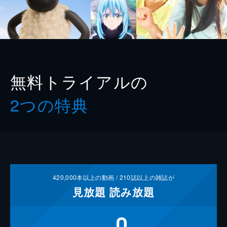
無料トライアルの
2つの特典
420,000
本以上の動画 /
210
誌以上の雑誌が
見放題
読み放題
0