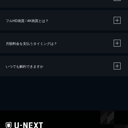
※
作品によって必要なポイントが異なります。
フルHD画質 / 4K画質とは？
月額料金を支払うタイミングは？
※
40％ポイント還元の対象は、クレジットカード決済による作品の購入 / レンタルです。
※
iOSアプリのUコイン決済による作品の購入 / レンタルは、20％のポイント還元です。
※
還元の対象外となる決済方法や商品があります。くわしくは
こちら
をご確認ください。
いつでも解約できますか
こちら