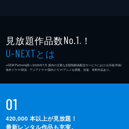
見放題作品数
！
No.1
※
とは
U-NEXT
※GEM Partners調べ/2026年7⽉ 国内の主要な定額制動画配信サービスにおける洋画/邦画/
海外ドラマ/韓流・アジアドラマ/国内ドラマ/アニメを調査。別途、有料作品あり。
01
420,000
本以上が見放題！
最新レンタル作品も充実。