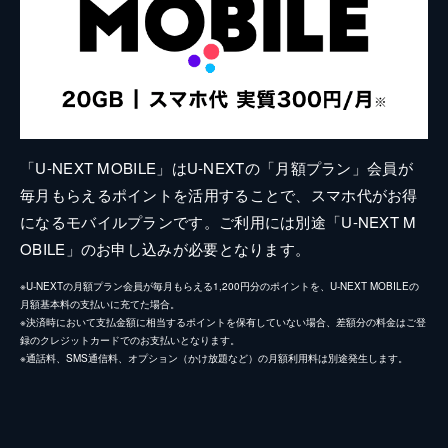
「U-NEXT MOBILE」はU-NEXTの「月額プラン」会員が
毎月もらえるポイントを活用することで、スマホ代がお得
になるモバイルプランです。ご利用には別途「U-NEXT M
OBILE」のお申し込みが必要となります。
※U-NEXTの月額プラン会員が毎月もらえる1,200円分のポイントを、U-NEXT MOBILEの
月額基本料の支払いに充てた場合。
※決済時において支払金額に相当するポイントを保有していない場合、差額分の料金はご登
録のクレジットカードでのお支払いとなります。
※通話料、SMS通信料、オプション（かけ放題など）の月額利用料は別途発生します。