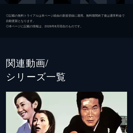
後藤久美子
◎記載の無料トライアルは本ページ経由の新規登録に適用。無料期間終了後は通常料金で
自動更新となります。
檀ふみ
◎本ページに記載の情報は、2026年8月現在のものです。
吉岡秀隆
下絛正巳
三崎千恵子
関連動画/
前田吟
シリーズ⼀覧
太宰久雄
佐藤蛾次郎
関敬六
イッセー尾形
戸川純