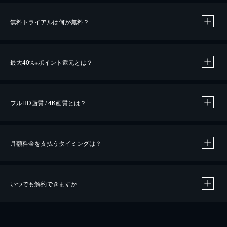
無料トライアルは何が無料？
※
最大40%
ポイント還元とは？
※
※
作品によって必要なポイントが異なります。
フルHD画質 / 4K画質とは？
月額料金を支払うタイミングは？
※
40％ポイント還元の対象は、クレジットカード決済による作品の購入 / レンタルです。
※
iOSアプリのUコイン決済による作品の購入 / レンタルは、20％のポイント還元です。
※
還元の対象外となる決済方法や商品があります。くわしくは
こちら
をご確認ください。
いつでも解約できますか