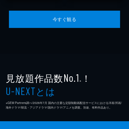
今すぐ観る
見放題作品数
！
No.1
※
とは
U-NEXT
※GEM Partners調べ/2026年7⽉ 国内の主要な定額制動画配信サービスにおける洋画/邦画/
海外ドラマ/韓流・アジアドラマ/国内ドラマ/アニメを調査。別途、有料作品あり。