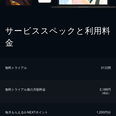
サービススペックと利用料
金
無料トライアル
31日間
無料トライアル後の⽉額料金
2,189円
（税込）
毎⽉もらえるU-NEXTポイント
1,200円分