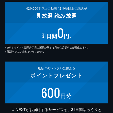
420,000
本以上の動画 /
210
誌以上の雑誌が
見放題
読み放題
0
31
日間
円
※
※無料トライアル期間終了日の翌日が属する月から月額料金が発生します。
※日割りでのご請求はいたしません。
最新作の
レンタルに使える
ポイント
プレゼント
600
円分
U-NEXTがお届けするサービスを、31日間ゆっくりと