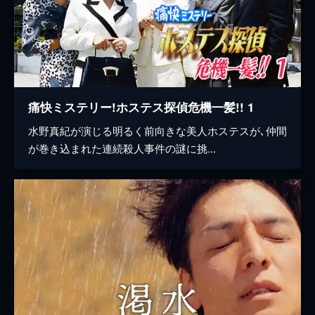
痛快ミステリー!ホステス探偵危機一髪!! 1
水野真紀が演じる明るく前向きな美人ホステスが､仲間
が巻き込まれた連続殺人事件の謎に挑...