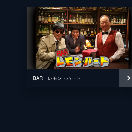
飛び出した。一方、奈津（貫地谷しほ
46分
第五話 出たあ！浅草幽霊大騒ぎ
お盆も近づく夏の最中、墓参りに満
た。応対した奈津（貫地谷しほり）は
46分
第六話 実家を乗っ取られた兄！
妹の律子（有坂来瞳）夫婦が、実家の
BAR レモン・ハート
蔵（尾美としのり）。実家を継ぐため
46分
第七話 浅草芸者の心意気
元芸者でシングルマザーのあや乃（遠
ュン）。置屋女将・辰子（佐々木すみ