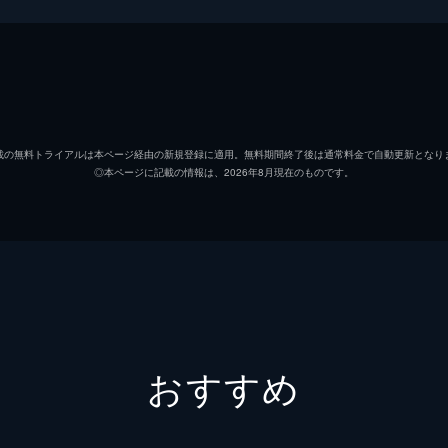
り）は、店主が急逝し無職に。そんな中、奈津は老舗和菓子屋
ン職人・梅吉（國村隼）から…。
貫地谷しほり
國村隼
を探しにきた鈴子（大森暁美）。余命僅かの父が最期に食べた
載の無料トライアルは本ページ経由の新規登録に適用。無料期間終了後は通常料金で自動更新となり
◎本ページに記載の情報は、2026年8月現在のものです。
尾美としのり
）は密かに「ほおずき」を作るが…。
細田よしひこ
和菓子が生れる
山田明郷
和菓子の注文が舞い込んだ。竹蔵（尾美としのり）は梅吉（國
安とプレッシャーでぼんやりして…。
田中律子
おすすめ
黒沢かずこ
は雑用に嫌気が差し、師匠の勝（六平直政）への不満が募り店
西岡德馬