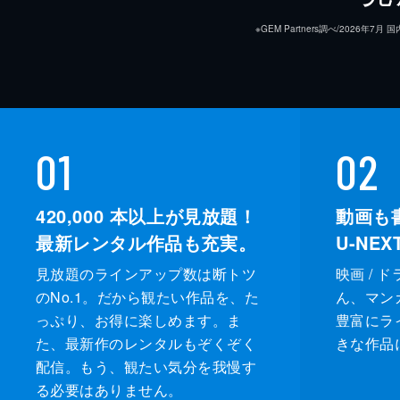
※GEM Partners調べ/20
ナレーション
脚本
01
02
420,000
本以上が見放題！
動画も
最新レンタル作品も充実。
U-NE
見放題のラインアップ数は断トツ
映画 / 
のNo.1。だから観たい作品を、た
ん、マンガ 
っぷり、お得に楽しめます。ま
豊富にラ
プロデューサー
た、最新作のレンタルもぞくぞく
きな作品
配信。もう、観たい気分を我慢す
る必要はありません。