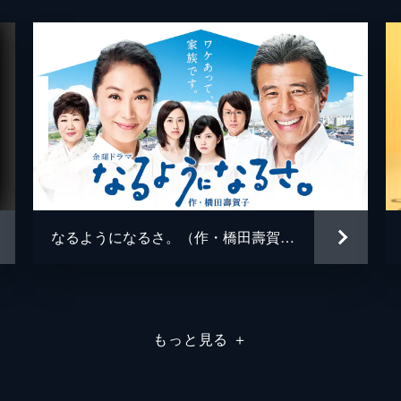
り）は満月堂に住み込むことに…。
仁科亜季子
金子昇
月饅頭を持っていくという菊子（笛木優子）が満月堂にやって
奥村寛至
体調が悪そうな彼女が気にかかる。
笛木優子
牧村三枝子
和菓子屋を自分たち夫婦のイタリア料理屋に改装すると聞いた
なるようになるさ。（作・橋田壽賀子）
に満月堂で修行をしている竹蔵は…。
遠山景織子
佐々木すみ江
もっと見る
＋
金田明夫
山景織子）から、浅草花柳界に復帰したいと聞いた光子（風吹
江）との仲を取り持とうと…。