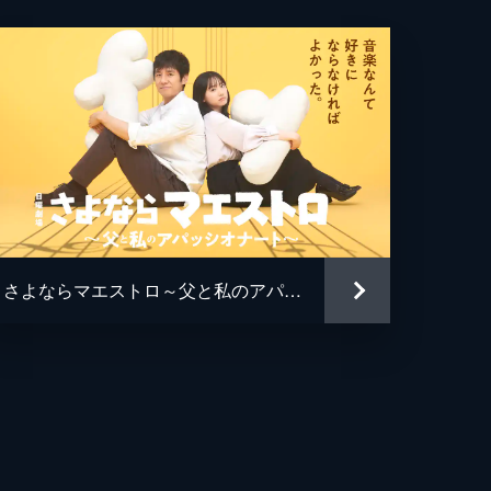
き
竹
さよならマエストロ～父と私のアパッシオナート～
ジ