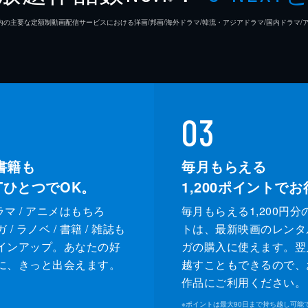
なぎら健壱
26年7⽉ 国内の主要な定額制動画配信サービスにおける洋画/邦画/海外ドラマ/韓流・アジアドラマ/国内ドラ
風吹ジュン
春風亭小朝
長川千佳子
03
東多江子
書籍も
毎月もらえる
XTひとつでOK。
1,200
ポイントでお
武藤久里
ドラマ / アニメはもちろ
毎月もらえる1,200円分
丸山智子
/ ラノベ / 書籍 / 雑誌も
トは、最新映画のレンタ
インアップ。あなたの好
ガの購入に使えます。翌
橋本孝
に、きっと出会えます。
越すこともできるので、
作品にご利用ください。
遠藤正人
※
ポイントは最大90日まで持ち越し可能