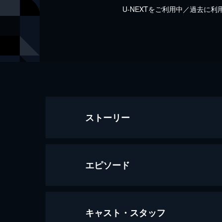
U-NEXTをご利用中／過去に
ストーリー
エピソード
キャスト・スタッフ
第一話 お菓子な出逢い