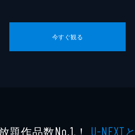
風見章子
MONKEY MAJIK
親の墓と祖母に報告するよう光子（風吹ジュン）に促された奈
中村直太郎
章子）が入院している病院を訪れ…。
今すぐ観る
馬渕晴子
金谷真由美
ほり）は光子（風吹ジュン）と梅吉（國村隼）の薦めで新人技
奈津は思わず嬉し泣きし…。
高川裕也
渡辺夏菜
林家正蔵
（金子昇）はバンド活動もやめ、料理人として修行中。しかし
子（田中律子）と上手くいかず…。
柴田理恵
放題作品数
！
No.1
U-NEXT
※