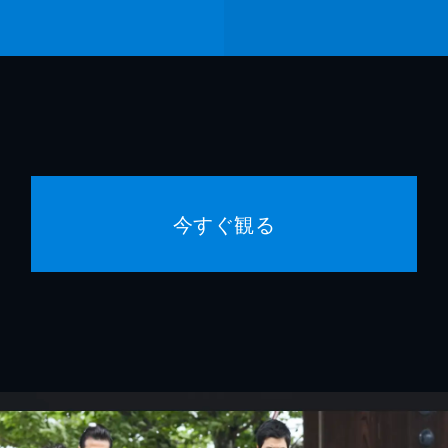
西ゆうじ
テリー山本
遠藤浩二
竹村謙太郎
今すぐ観る
酒井聖博
堀英樹