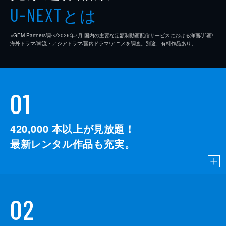
とは
U-NEXT
※GEM Partners調べ/2026年7⽉ 国内の主要な定額制動画配信サービスにおける洋画/邦画/
海外ドラマ/韓流・アジアドラマ/国内ドラマ/アニメを調査。別途、有料作品あり。
01
420,000
本以上が見放題！
最新レンタル作品も充実。
02