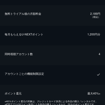
無料トライアル後の⽉額料金
2,189円
（税込）
毎⽉もらえるU-NEXTポイント
1,200円分
同時視聴アカウント数
4
アカウントごとの機能制限設定
ポイント還元
最⼤40%
※
※
40％ポイント還元の対象は、クレジットカード決済による作品の購入 / レンタルです。
※
iOSアプリのUコイン決済による作品の購入 / レンタルは、20％のポイント還元です。