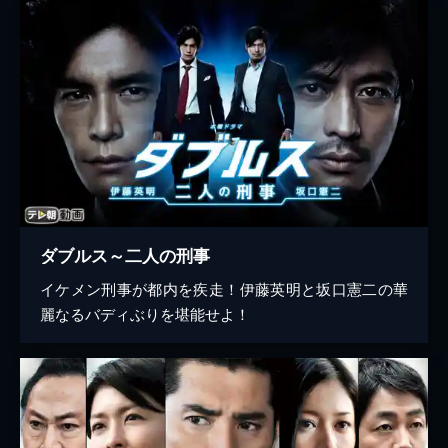
ダブルス～二人の刑事
イケメン刑事が都内を疾走！伊藤英明と坂口憲二の華
麗なるバディぶりを堪能せよ！