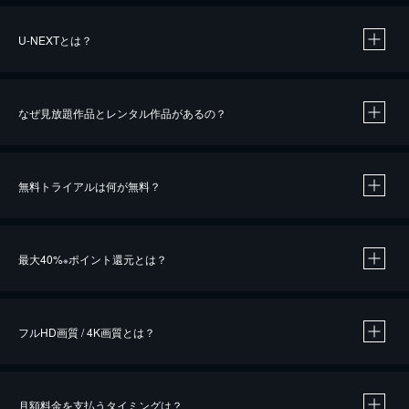
U-NEXTとは？
なぜ見放題作品とレンタル作品があるの？
無料トライアルは何が無料？
※
最大40%
ポイント還元とは？
※
※
作品によって必要なポイントが異なります。
フルHD画質 / 4K画質とは？
月額料金を支払うタイミングは？
※
40％ポイント還元の対象は、クレジットカード決済による作品の購入 / レンタルです。