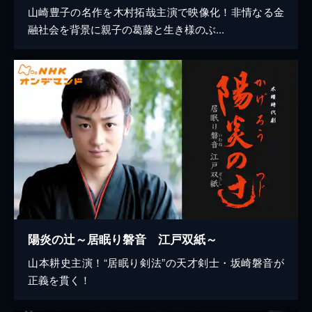
山崎豊子の名作を木村拓哉主演で映像化！非情なる金
融社会を背景に親子の葛藤と生き様のぶ...
陽炎の辻～居眠り磐音 江戸双紙～
山本耕史主演！“居眠り剣法”の天才剣士・坂崎磐音が
正義を貫く！