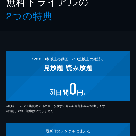
無料トライアルの
2つの特典
420,000
本以上の動画 /
210
誌以上の雑誌が
見放題
読み放題
0
31
日間
円
※
※無料トライアル期間終了日の翌日が属する月から月額料金が発生します。
※日割りでのご請求はいたしません。
最新作の
レンタルに使える