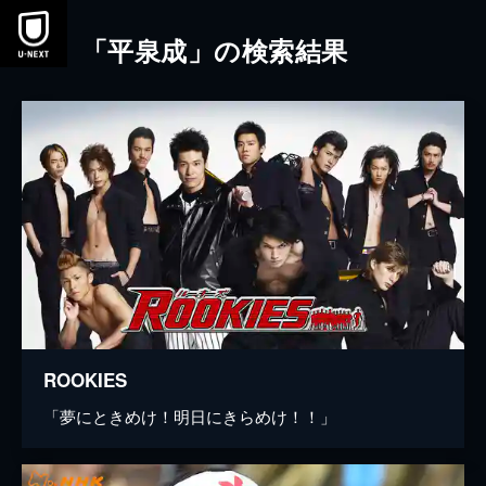
本文へスキップ
「平泉成」の検索結果
ROOKIES
「夢にときめけ！明日にきらめけ！！」