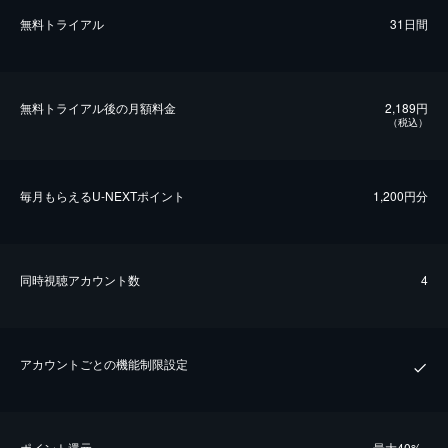
無料トライアル
31日間
無料トライアル後の⽉額料金
2,189円
（税込）
毎⽉もらえるU-NEXTポイント
1,200円分
同時視聴アカウント数
4
アカウントごとの機能制限設定
ポイント還元
最⼤40%