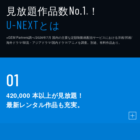
見放題作品数
！
No.1
※
とは
U-NEXT
※GEM Partners調べ/2026年7⽉ 国内の主要な定額制動画配信サービスにおける洋画/邦画/
海外ドラマ/韓流・アジアドラマ/国内ドラマ/アニメを調査。別途、有料作品あり。
01
420,000
本以上が見放題！
最新レンタル作品も充実。