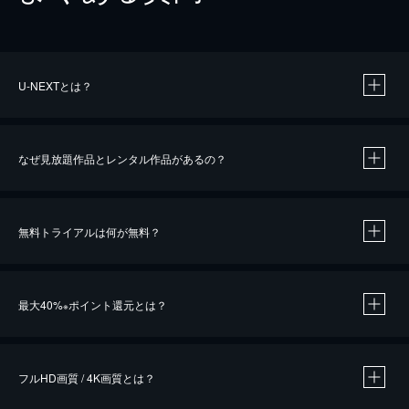
U-NEXTとは？
なぜ見放題作品とレンタル作品があるの？
無料トライアルは何が無料？
※
最大40%
ポイント還元とは？
※
※
作品によって必要なポイントが異なります。
フルHD画質 / 4K画質とは？