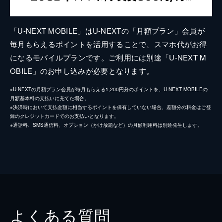
「U-NEXT MOBILE」はU-NEXTの「月額プラン」会員が
毎月もらえるポイントを活用することで、スマホ代がお得
になるモバイルプランです。ご利用には別途「U-NEXT M
OBILE」のお申し込みが必要となります。
※U-NEXTの月額プラン会員が毎月もらえる1,200円分のポイントを、U-NEXT MOBILEの
月額基本料の支払いに充てた場合。
※決済時において支払金額に相当するポイントを保有していない場合、差額分の料金はご登
録のクレジットカードでのお支払いとなります。
※通話料、SMS通信料、オプション（かけ放題など）の月額利用料は別途発生します。
よくある質問