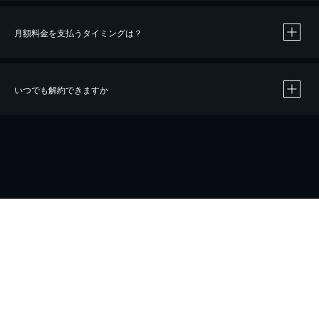
月額料金を支払うタイミングは？
※
40％ポイント還元の対象は、クレジットカード決済による作品の購入 / レンタルです。
※
iOSアプリのUコイン決済による作品の購入 / レンタルは、20％のポイント還元です。
※
還元の対象外となる決済方法や商品があります。くわしくは
こちら
をご確認ください。
いつでも解約できますか
こちら
ホーム
会社概要
プライバシー
お問い合わせ