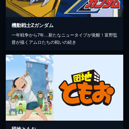
機動戦士Ζガンダム
一年戦争から7年…新たなニュータイプが覚醒！富野監
督が描くアムロたちの戦いの続き
団地ともお