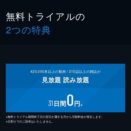
無料トライアルの
2つの特典
420,000
本以上の動画 /
210
誌以上の雑誌が
見放題
読み放題
0
31
日間
円
※
※無料トライアル期間終了日の翌日が属する月から月額料金が発生します。
※日割りでのご請求はいたしません。