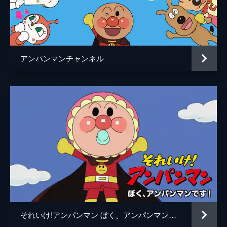
たいこまん
堀内賢雄
たいやきまん
内田直哉
シドロアンドモドロ
ドリーミング
アンパンマンチャンネル
ミスター・マイクマン
藤井恒久
監督
日巻裕二
脚本
米村正二
原作
やなせたかし
音楽
いずみたく
近藤浩章
アニメーション制作
トムス・エンタテインメント/3xCube
製作
中山良夫
それいけ!アンパンマン ぼく、アンパンマンです！
田村学