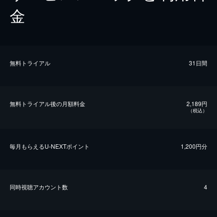
金
無料トライアル
31日間
無料トライアル後の⽉額料金
2,189円
（税込）
毎⽉もらえるU-NEXTポイント
1,200円分
同時視聴アカウント数
4