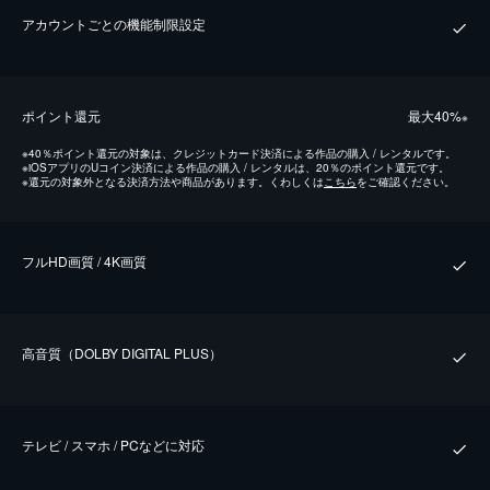
アカウントごとの機能制限設定
ポイント還元
最⼤40%
※
※
40％ポイント還元の対象は、クレジットカード決済による作品の購入 / レンタルです。
※
iOSアプリのUコイン決済による作品の購入 / レンタルは、20％のポイント還元です。
※
還元の対象外となる決済方法や商品があります。くわしくは
こちら
をご確認ください。
フルHD画質 / 4K画質
⾼⾳質（DOLBY DIGITAL PLUS）
テレビ / スマホ / PCなどに対応