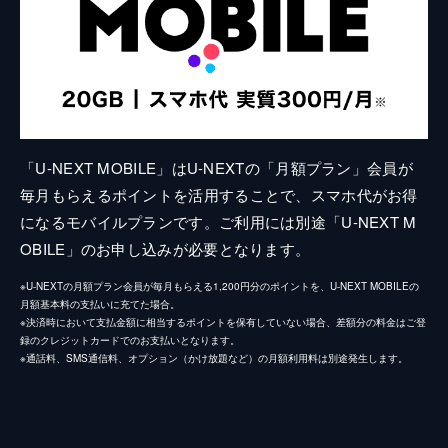
「U-NEXT MOBILE」はU-NEXTの「月額プラン」会員が
毎月もらえるポイントを活用することで、スマホ代がお得
になるモバイルプランです。ご利用には別途「U-NEXT M
OBILE」のお申し込みが必要となります。
※U-NEXTの月額プラン会員が毎月もらえる1,200円分のポイントを、U-NEXT MOBILEの
月額基本料の支払いに充てた場合。
※決済時において支払金額に相当するポイントを保有していない場合、差額分の料金はご登
録のクレジットカードでのお支払いとなります。
※通話料、SMS通信料、オプション（かけ放題など）の月額利用料は別途発生します。