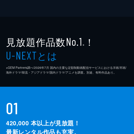
見放題作品数
！
No.1
※
とは
U-NEXT
※GEM Partners調べ/2026年7⽉ 国内の主要な定額制動画配信サービスにおける洋画/邦画/
海外ドラマ/韓流・アジアドラマ/国内ドラマ/アニメを調査。別途、有料作品あり。
01
420,000
本以上が見放題！
最新レンタル作品も充実。