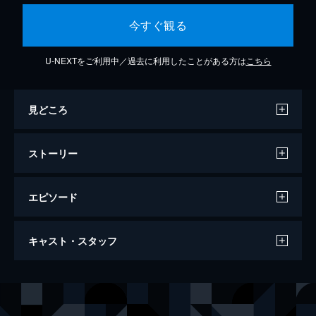
今すぐ観る
U-NEXTをご利用中／過去に利用したことがある方は
こちら
見どころ
ストーリー
エピソード
映画 それいけ！アンパンマン リズムでう
キャスト・スタッフ
たおう！アンパンマン夏まつり
21分
声の出演
アンパンマン
戸田恵子
ばいきんまん
中尾隆聖