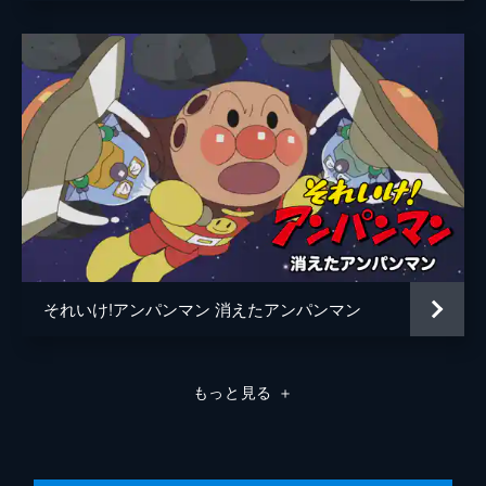
竹崎忠
松本俊哉
越尾正子
田中智子
渡辺祐司
それいけ!アンパンマン 消えたアンパンマン
もっと見る
＋