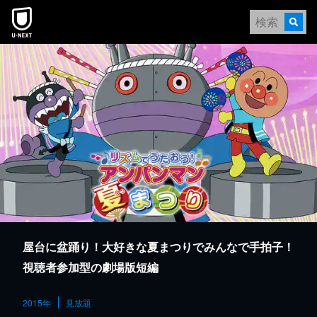
本文へスキップ
屋台に盆踊り！大好きな夏まつりでみんなで手拍子！
視聴者参加型の劇場版短編
2015年
見放題