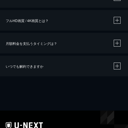
※
作品によって必要なポイントが異なります。
フルHD画質 / 4K画質とは？
月額料金を支払うタイミングは？
※
40％ポイント還元の対象は、クレジットカード決済による作品の購入 / レンタルです。
※
iOSアプリのUコイン決済による作品の購入 / レンタルは、20％のポイント還元です。
※
還元の対象外となる決済方法や商品があります。くわしくは
こちら
をご確認ください。
いつでも解約できますか
こちら