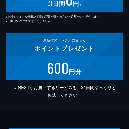
31
日間
円
※
※無料トライアル期間終了日の翌日が属する月から月額料金が発生します。
※日割りでのご請求はいたしません。
最新作の
レンタルに使える
ポイント
プレゼント
600
円分
U-NEXTがお届けするサービスを、31日間ゆっくりと
お試しください。