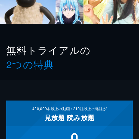
無料トライアルの
2つの特典
420,000
本以上の動画 /
210
誌以上の雑誌が
見放題
読み放題
0