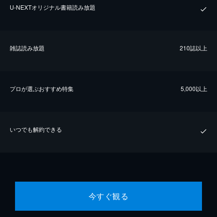
U-NEXTオリジナル書籍読み放題
雑誌読み放題
210誌以上
プロが選ぶおすすめ特集
5,000以上
いつでも解約できる
今すぐ観る