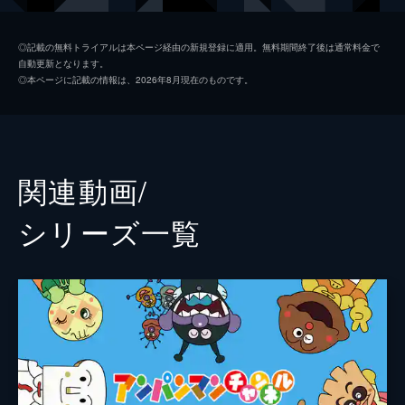
ジャムおじさん
増岡弘
◎記載の無料トライアルは本ページ経由の新規登録に適用。無料期間終了後は通常料金で
自動更新となります。
バタコさん
佐久間レイ
◎本ページに記載の情報は、2026年8月現在のものです。
チーズ
山寺宏一
ドキンちゃん
鶴ひろみ
ホラーマン
肝付兼太
関連動画/
しょくぱんまん
島本須美
シリーズ⼀覧
カレーパンマン
柳沢三千代
メロンパンナ
かないみか
クリームパンダ
長沢美樹
でんどんまん
坂本千夏
カツドンマン
三ツ矢雄二