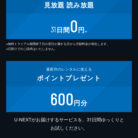
見放題
読み放題
0
31
日間
円
※
※無料トライアル期間終了日の翌日が属する月から月額料金が発生します。
※日割りでのご請求はいたしません。
最新作の
レンタルに使える
ポイント
プレゼント
600
円分
U-NEXTがお届けするサービスを、31日間ゆっくりと
お試しください。