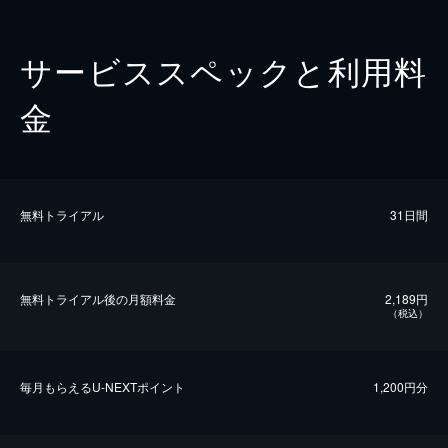
サービススペックと利用料
金
無料トライアル
31日間
無料トライアル後の⽉額料金
2,189円
（税込）
毎⽉もらえるU-NEXTポイント
1,200円分