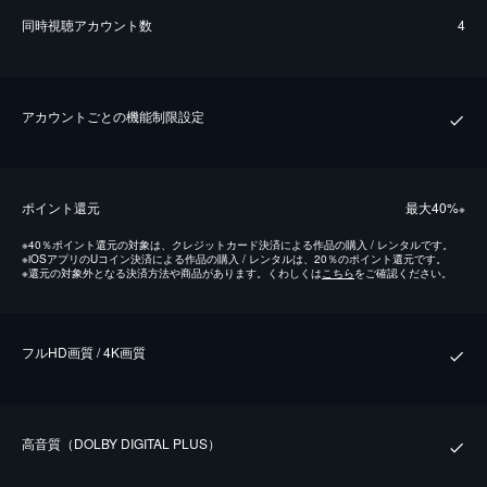
同時視聴アカウント数
4
アカウントごとの機能制限設定
ポイント還元
最⼤40%
※
※
40％ポイント還元の対象は、クレジットカード決済による作品の購入 / レンタルです。
※
iOSアプリのUコイン決済による作品の購入 / レンタルは、20％のポイント還元です。
※
還元の対象外となる決済方法や商品があります。くわしくは
こちら
をご確認ください。
フルHD画質 / 4K画質
⾼⾳質（DOLBY DIGITAL PLUS）