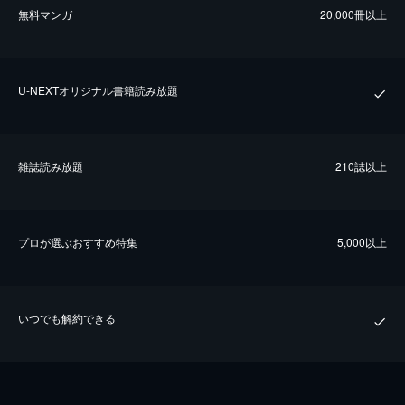
無料マンガ
20,000冊以上
U-NEXTオリジナル書籍読み放題
雑誌読み放題
210誌以上
プロが選ぶおすすめ特集
5,000以上
いつでも解約できる