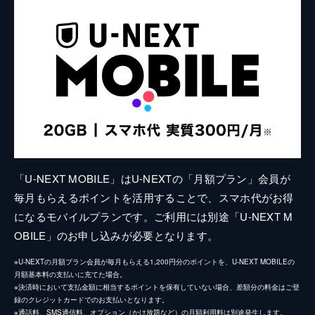
「U-NEXT MOBILE」はU-NEXTの「月額プラン」会員が
毎月もらえるポイントを活用することで、スマホ代がお得
になるモバイルプランです。ご利用には別途「U-NEXT M
OBILE」のお申し込みが必要となります。
※U-NEXTの月額プラン会員が毎月もらえる1,200円分のポイントを、U-NEXT MOBILEの
月額基本料の支払いに充てた場合。
※決済時において支払金額に相当するポイントを保有していない場合、差額分の料金はご登
録のクレジットカードでのお支払いとなります。
※通話料、SMS通信料、オプション（かけ放題など）の月額利用料は別途発生します。