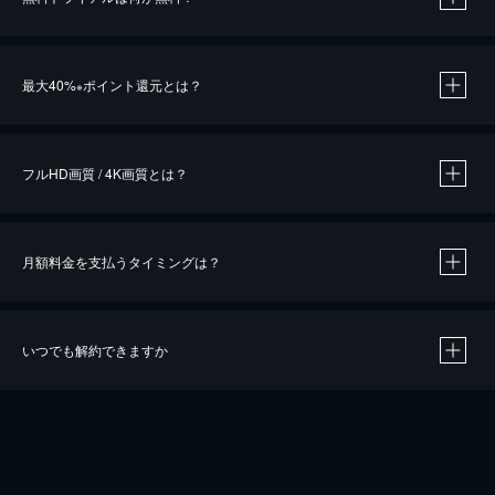
※
最大40%
ポイント還元とは？
※
※
作品によって必要なポイントが異なります。
フルHD画質 / 4K画質とは？
月額料金を支払うタイミングは？
※
40％ポイント還元の対象は、クレジットカード決済による作品の購入 / レンタルです。
※
iOSアプリのUコイン決済による作品の購入 / レンタルは、20％のポイント還元です。
※
還元の対象外となる決済方法や商品があります。くわしくは
こちら
をご確認ください。
いつでも解約できますか