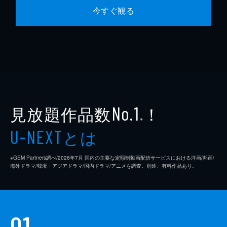
今すぐ観る
見放題作品数
！
No.1
※
とは
U-NEXT
※GEM Partners調べ/2026年7⽉ 国内の主要な定額制動画配信サービスにおける洋画/邦画/
海外ドラマ/韓流・アジアドラマ/国内ドラマ/アニメを調査。別途、有料作品あり。
01