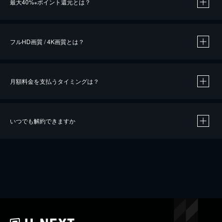
最大40%
ポイント還元とは？
※
※
作品によって必要なポイントが異なります。
フルHD画質 / 4K画質とは？
月額料金を支払うタイミングは？
※
40％ポイント還元の対象は、クレジットカード決済による作品の購入 / レンタルです。
※
iOSアプリのUコイン決済による作品の購入 / レンタルは、20％のポイント還元です。
※
還元の対象外となる決済方法や商品があります。くわしくは
こちら
をご確認ください。
いつでも解約できますか
こちら