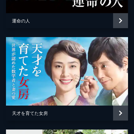
イシ
泉ピン子
ナレーション
広瀬修子
運命の人
監督
渡邊孝好
脚本
浅野妙子
原作
玉岡かおる
音楽
沢田完
天才を育てた女房