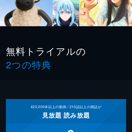
無料トライアルの
2つの特典
420,000
本以上の動画 /
210
誌以上の雑誌が
見放題
読み放題