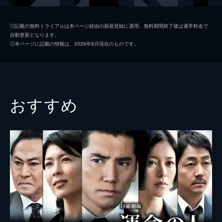
鈴木岩治郎
生瀬勝久
◎記載の無料トライアルは本ページ経由の新規登録に適用。無料期間終了後は通常料金で
自動更新となります。
千
相武紗季
◎本ページに記載の情報は、2026年8月現在のものです。
福田珠喜
黒川智花
田川万作
大和田健介
猪野学
おすすめ
窪塚俊介
長手絢香
梅沢富美男
後藤新平
伊東四朗
本村
松重豊
西田仲右衛門
西村雅彦