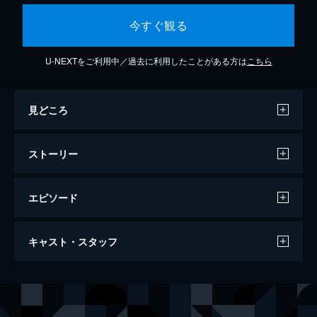
今すぐ観る
U-NEXTをご利用中／過去に利用したことがある方は
こちら
見どころ
ストーリー
エピソード
お家さん
キャスト・スタッフ
129分
出演
鈴木よね
天海祐希
金子直吉
小栗旬