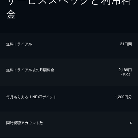
金
無料トライアル
31日間
無料トライアル後の⽉額料金
2,189円
（税込）
毎⽉もらえるU-NEXTポイント
1,200円分
同時視聴アカウント数
4