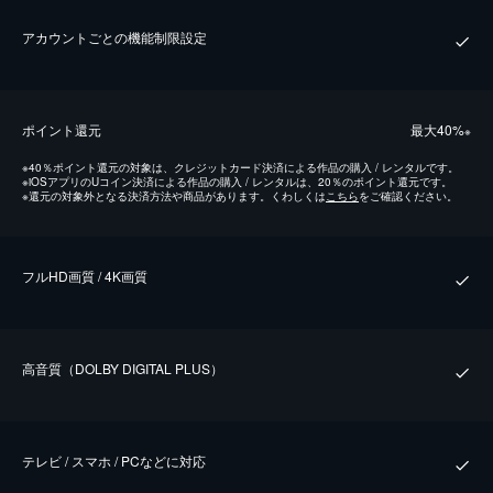
アカウントごとの機能制限設定
ポイント還元
最⼤40%
※
※
40％ポイント還元の対象は、クレジットカード決済による作品の購入 / レンタルです。
※
iOSアプリのUコイン決済による作品の購入 / レンタルは、20％のポイント還元です。
※
還元の対象外となる決済方法や商品があります。くわしくは
こちら
をご確認ください。
フルHD画質 / 4K画質
⾼⾳質（DOLBY DIGITAL PLUS）
テレビ / スマホ / PCなどに対応