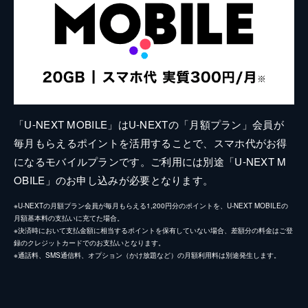
「U-NEXT MOBILE」はU-NEXTの「月額プラン」会員が
毎月もらえるポイントを活用することで、スマホ代がお得
になるモバイルプランです。ご利用には別途「U-NEXT M
OBILE」のお申し込みが必要となります。
※U-NEXTの月額プラン会員が毎月もらえる1,200円分のポイントを、U-NEXT MOBILEの
月額基本料の支払いに充てた場合。
※決済時において支払金額に相当するポイントを保有していない場合、差額分の料金はご登
録のクレジットカードでのお支払いとなります。
※通話料、SMS通信料、オプション（かけ放題など）の月額利用料は別途発生します。