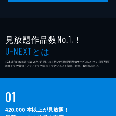
見放題作品数
！
No.1
※
とは
U-NEXT
※GEM Partners調べ/2026年7⽉ 国内の主要な定額制動画配信サービスにおける洋画/邦画/
海外ドラマ/韓流・アジアドラマ/国内ドラマ/アニメを調査。別途、有料作品あり。
01
420,000
本以上が見放題！