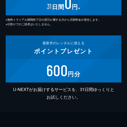
0
31
日間
円
※
※無料トライアル期間終了日の翌日が属する月から月額料金が発生します。
※日割りでのご請求はいたしません。
最新作の
レンタルに使える
ポイント
プレゼント
600
円分
U-NEXTがお届けするサービスを、31日間ゆっくりと
お試しください。