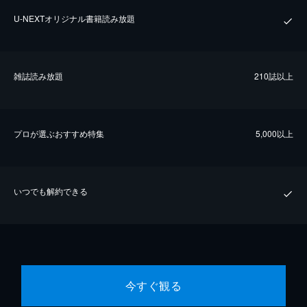
U-NEXTオリジナル書籍読み放題
雑誌読み放題
210誌以上
プロが選ぶおすすめ特集
5,000以上
いつでも解約できる
今すぐ観る