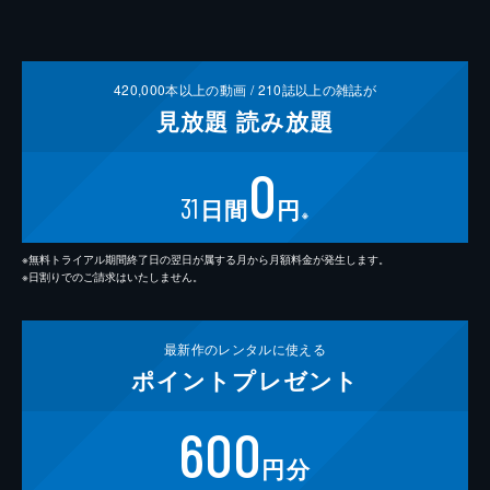
420,000
本以上の動画 /
210
誌以上の雑誌が
見放題
読み放題
0
31
日間
円
※
※無料トライアル期間終了日の翌日が属する月から月額料金が発生します。
※日割りでのご請求はいたしません。
最新作の
レンタルに使える
ポイント
プレゼント
600
円分