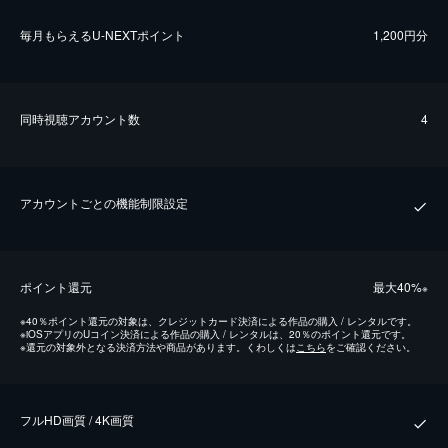
毎⽉もらえるU-NEXTポイント
1,200円分
同時視聴アカウント数
4
アカウントごとの機能制限設定
ポイント還元
最⼤40%
※
※
40％ポイント還元の対象は、クレジットカード決済による作品の購入 / レンタルです。
※
iOSアプリのUコイン決済による作品の購入 / レンタルは、20％のポイント還元です。
※
還元の対象外となる決済方法や商品があります。くわしくは
こちら
をご確認ください。
フルHD画質 / 4K画質