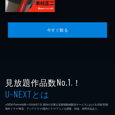
今すぐ観る
見放題作品数
！
No.1
※
とは
U-NEXT
※GEM Partners調べ/2026年7⽉ 国内の主要な定額制動画配信サービスにおける洋画/邦画/
海外ドラマ/韓流・アジアドラマ/国内ドラマ/アニメを調査。別途、有料作品あり。