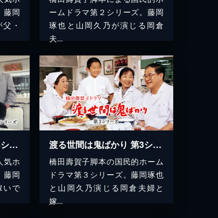
。藤岡
ームドラマ第２シリーズ。藤岡
が父・
琢也と山岡久乃が演じる岡倉
夫...
渡る世間は鬼ばかり 第4シリーズ(橋田壽賀子ドラマ)
渡る世間は鬼ばかり 第3シリーズ(橋田壽賀子ドラマ)
人気ホ
橋田壽賀子脚本の国民的ホーム
。藤岡
ドラマ第３シリーズ。藤岡琢也
嫁いで
と山岡久乃演じる岡倉夫婦と
嫁...