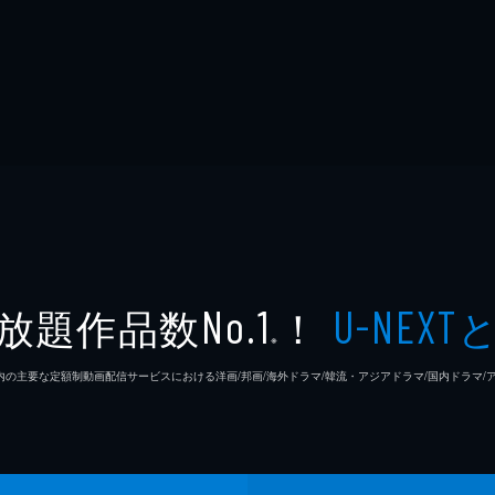
放題作品数
！
No.1
U-NEXT
※
26年7⽉ 国内の主要な定額制動画配信サービスにおける洋画/邦画/海外ドラマ/韓流・アジアドラマ/国内ドラ