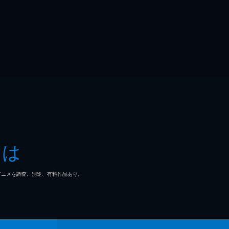
とは
マ/アニメを調査。別途、有料作品あり。