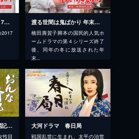
渡る世間は鬼ばかり 2017年3時間スペシャル(橋田壽賀子ドラマ)
渡る世間は鬼ばかり 年末二時間特別企画(橋田壽賀子ドラマ)
017
橋田壽賀子脚本の国民的人気ホ
ームドラマの第４シリーズ終了
後、同年の冬に放送された年
末...
大河ドラマ おんな太閤記（たいこうき）
大河ドラマ 春日局
女性目
戦国乱世に生まれ、太平の治世