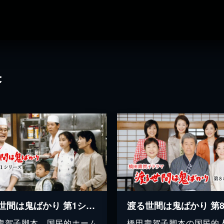
果
渡る世間は鬼ばかり 第1シリーズ(橋田壽賀子ドラマ)
壽賀子脚本、国民的ホーム
橋田壽賀子脚本の国民的