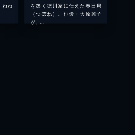
・ねね
を築く徳川家に仕えた春日局
（つぼね）。俳優・大原麗子
が、...