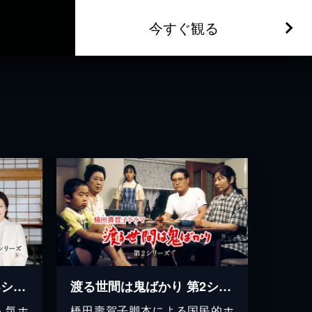
今すぐ観る
渡る世間は鬼ばかり 第8シリーズ(橋田壽賀子ドラマ)
渡る世間は鬼ばかり 第2シリーズ(橋田壽賀子ドラマ)
人気ホ
橋田壽賀子脚本による国民的ホ