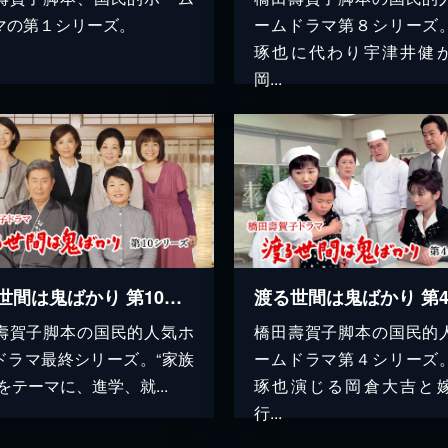
マの第１シリーズ。
ームドラマ第８シリーズ
琢也に代わり宇津井健
岡...
渡る世間は鬼ばかり 第10シリーズ(橋田壽賀子ドラマ)
壽賀子脚本の国民的人気ホ
橋田壽賀子脚本の国民的
ドラマ最終シリーズ。“家族
ームドラマ第４シリーズ
をテーマに、進学、就...
琢也演じる岡倉大吉と
行...