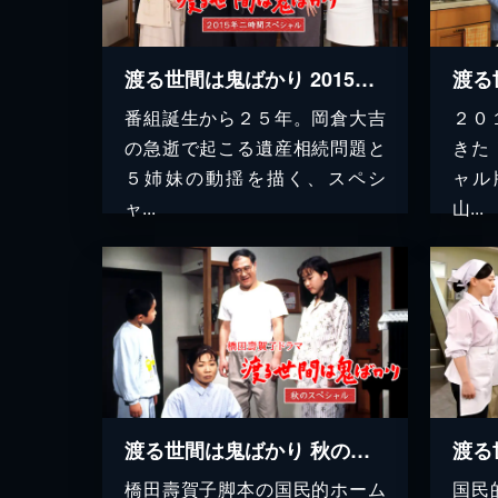
渡る世間は鬼ばかり 2015年二時間スペシャル(橋田壽賀子ドラマ)
番組誕生から２５年。岡倉大吉
２０
の急逝で起こる遺産相続問題と
きた
５姉妹の動揺を描く、スペシ
ャル
ャ...
山...
渡る世間は鬼ばかり 秋のスペシャル(橋田壽賀子ドラマ)
橋田壽賀子脚本の国民的ホーム
国民