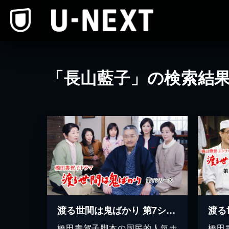
本文へスキップ
「長山藍子」の検索結
渡る世間は鬼ばかり 第7シリーズ(橋田壽賀子ドラマ)
橋田壽賀子脚本の国民的人気ホ
橋田