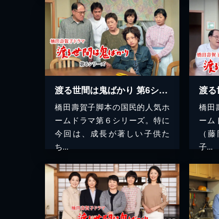
渡る世間は鬼ばかり 第6シリーズ(橋田壽賀子ドラマ)
橋田壽賀子脚本の国民的人気ホ
橋田
ームドラマ第６シリーズ。特に
ーム
今回は、成長が著しい子供た
（藤
ち...
子...