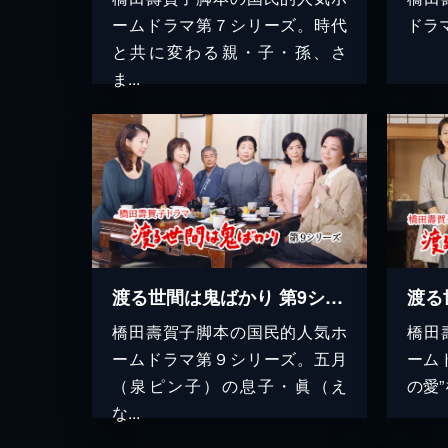
ームドラマ第７シリーズ。時代
ドラ
と共に変わる親・子・孫、さ
ま...
渡る世間は鬼ばかり 第9シリーズ(橋田壽賀子ドラマ)
橋田壽賀子脚本の国民的人気ホ
橋田
ームドラマ第９シリーズ。五月
ーム
（泉ピン子）の息子・眞（え
の愛”
な...