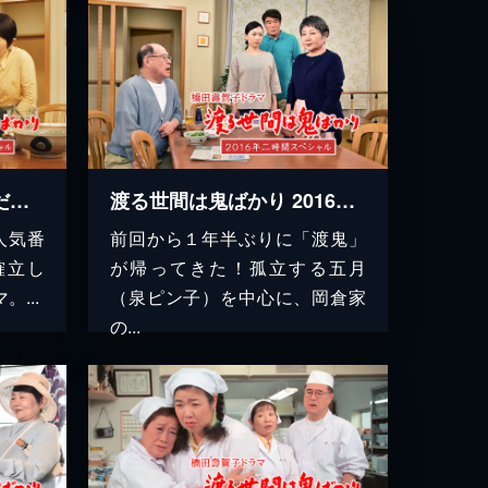
渡る世間は鬼ばかり ただいま!!2週連続スペシャル(橋田壽賀子ドラマ)
渡る世間は鬼ばかり 2016年二時間スペシャル(橋田壽賀子ドラマ)
人気番
前回から１年半ぶりに「渡鬼」
確立し
が帰ってきた！孤立する五月
...
（泉ピン子）を中心に、岡倉家
の...