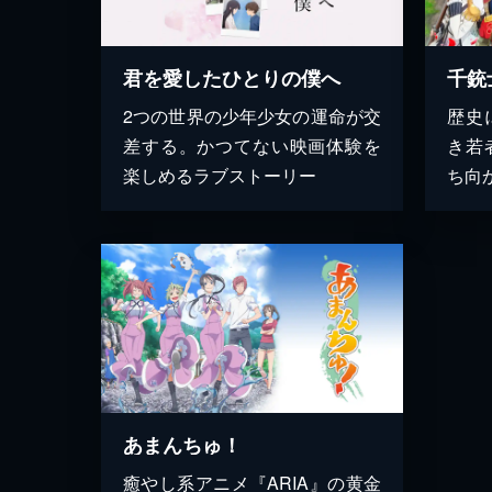
君を愛したひとりの僕へ
千銃
2つの世界の少年少女の運命が交
歴史
差する。かつてない映画体験を
き若
楽しめるラブストーリー
ち向
あまんちゅ！
癒やし系アニメ『ARIA』の黄金