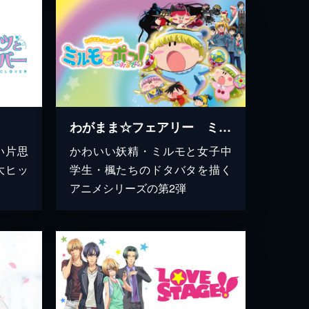
わがまま☆フェアリー ミルモでポン！ ごおるでん
い片思
かわいい妖精・ミルモと女子中
大ヒッ
学生・楓たちのドタバタを描く
アニメシリーズの第2弾