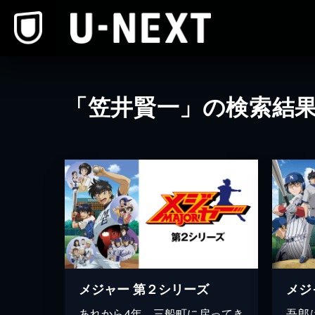
本文へスキップ
「笠井賢一」の検索結
メジャー 第２シリーズ
メジ
あれから4年…三船町に戻ってき
吾郎