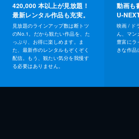
420,000
本以上が見放題！
動画も
最新レンタル作品も充実。
U-NE
見放題のラインアップ数は断トツ
映画 / 
のNo.1。だから観たい作品を、た
ん、マンガ 
っぷり、お得に楽しめます。ま
豊富にラ
た、最新作のレンタルもぞくぞく
きな作品
配信。もう、観たい気分を我慢す
る必要はありません。