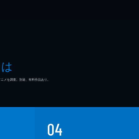
とは
マ/アニメを調査。別途、有料作品あり。
04