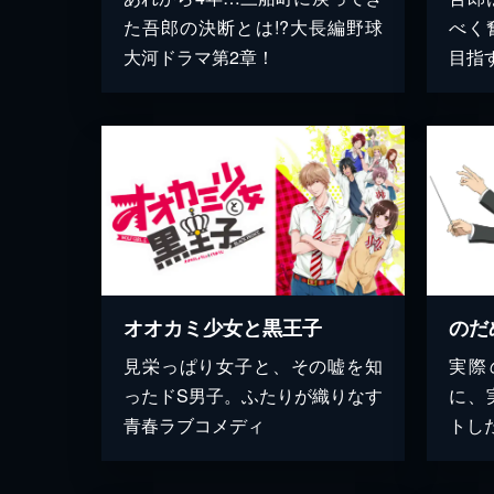
た吾郎の決断とは!?大長編野球
べく
大河ドラマ第2章！
目指
オオカミ少女と黒王子
のだ
見栄っぱり女子と、その嘘を知
実際
ったドS男子。ふたりが織りなす
に、
青春ラブコメディ
トし