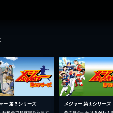
果
ャー 第３シリーズ
メジャー 第１シリーズ
は転校先で野球部を新設す
夢の舞台へかけあがれ！