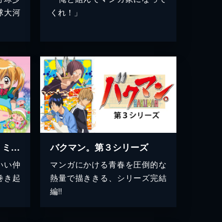
球大河
くれ！」
わがまま☆フェアリー ミルモでポン！
バクマン。第３シリーズ
いい仲
マンガにかける青春を圧倒的な
巻き起
熱量で描ききる、シリーズ完結
編!!