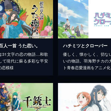
百人一首 うた恋い。
ハチミツとクローバー
は31文字の恋の物語…和歌
優しく、懐かしく、切な
して現代に蘇る多彩な平安
いの物語。羽海野チカの
の恋模様
ト青春恋愛漫画をアニメ化