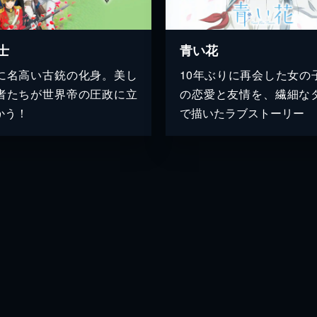
士
青い花
に名高い古銃の化身。美し
10年ぶりに再会した女の
者たちが世界帝の圧政に立
の恋愛と友情を、繊細な
かう！
で描いたラブストーリー