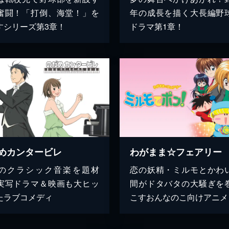
奮闘！「打倒、海堂！」を
年の成長を描く大長編野
すシリーズ第3章！
ドラマ第1章！
めカンタービレ
のクラシック音楽を題材
恋の妖精・ミルモとかわ
実写ドラマ＆映画も大ヒッ
間がドタバタの大騒ぎを
たラブコメディ
こすおんなのこ向けアニメ