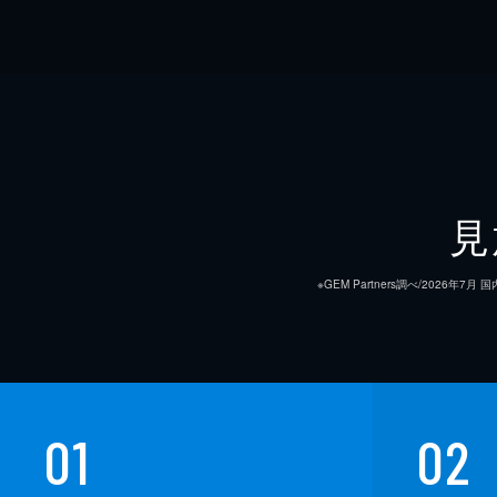
見
※GEM Partners調べ/20
01
02