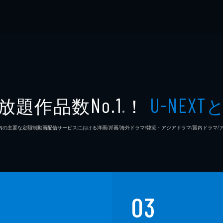
放題作品数
！
No.1
U-NEXT
※
26年7⽉ 国内の主要な定額制動画配信サービスにおける洋画/邦画/海外ドラマ/韓流・アジアドラマ/国内ドラ
03