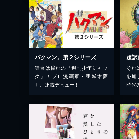
バクマン。第２シリーズ
超訳
舞台は憧れの『週刊少年ジャッ
それ
ク』！プロ漫画家・亜城木夢
を通
叶、連載デビュー!!
時代