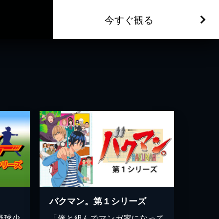
今すぐ観る
バクマン。第１シリーズ
野球少
「俺と組んでマンガ家になって