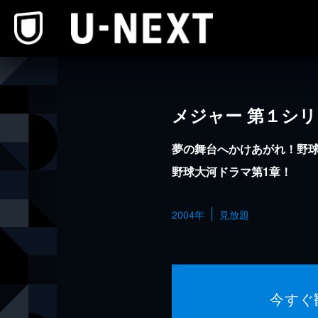
本文へスキップ
メジャー 第１シ
夢の舞台へかけあがれ！野
野球大河ドラマ第1章！
2004年
見放題
今すぐ