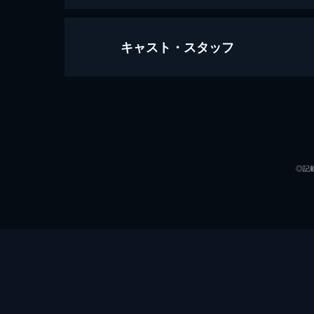
キャスト・スタッフ
第1話 吾郎の夢、おとさんの夢
父親と2人で暮らす吾郎は、気にかけ
になる」と夢を語った。「おとさん」
引退を申し出る。
声の出演
25分
第2話 二つの友情
◎記
おとさんのような野球選手を目標に練
だが、少しずつ面白さがわかってくる
た。
25分
第3話 おとさんなんてキライだ！
吾郎のピッチングを見て素質に惚れ込