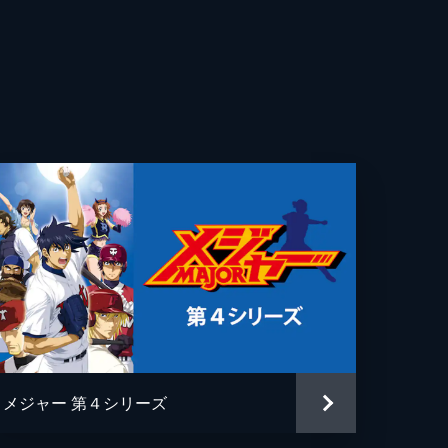
を
浩
子
恵
切
ほる
の
夫
イコ
打
子
ち
矢子
メジャー 第４シリーズ
ゆみ