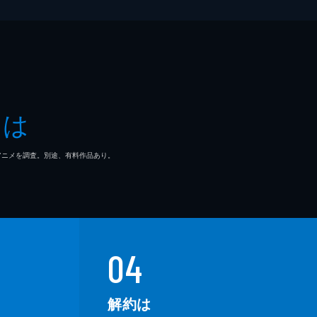
とは
マ/アニメを調査。別途、有料作品あり。
04
解約は