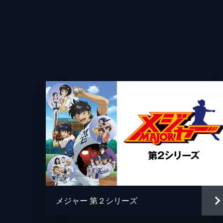
変化球まで教えてしまう。吾郎はこれ
断ってしまう。
25分
第4話 一日遅れの誕生日
バッターとして一軍に復帰した茂治に
って吾郎と3人のデートを申し込む。
でがっかりする。
25分
第5話 メジャーの男
メジャーリーグから東京ウォリアーズ
ち、吾郎は大喜び。オーシャンズはバ
を募らせる。
メジャー 第２シリーズ
25分