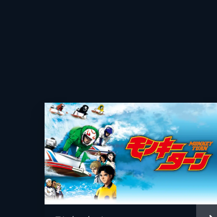
第9話 一人ぼっちのマウンド
小森と沢村が加わり、9人揃った三船
む。相手の商店会チームの油断を突い
打を浴びる。
25分
第10話 雨の熱戦
チームワークの大切さを知った吾郎の
し、本気で投げ始めた商店会チームの
ってきた。
25分