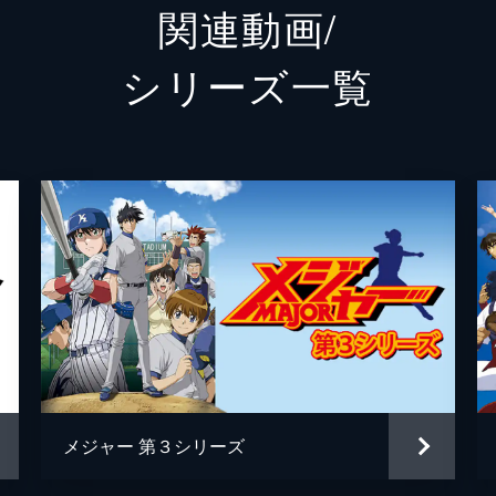
関連動画/
をおとさんに報告するが、茂治は吾郎に黙って三船リトル入り
ジョー・ギブソン
落合弘
シリーズ⼀覧
清水薫
笹本優
小森大介
釘宮理
再婚を勧める茂野。茂治は桃子のことが気になっていて、思い
沢村涼太
笹島か
吾郎は自分の誕生日なのに、おとさんが気づいていない様子な
安藤監督
石井隆
夏目
木内レ
入りしたジョー・ギブソン。茂治がギブソンからホームランを
前原
青山桐
ント攻撃で得点を重ね、ギブソンは日米の野球の違いにいら立
田辺
伊藤亜
メジャー 第３シリーズ
長谷川
恒松あ