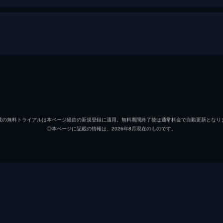
てくれる保育園の先生・桃子に「父親のようなすごいピッチャ
こと父・茂治はやっとけがが治ったのに、今度は肘を痛めたた
本田吾郎
くまい
本田茂治（おとさん）
子安武
載の無料トライアルは本ページ経由の新規登録に適用。無料期間終了後は通常料金で自動更新となり
◎本ページに記載の情報は、2026年8月現在のものです。
本田千秋（おかさん）
日高の
習を続ける吾郎。そんな吾郎に強引に誘われて野球を始めた寿
。一方、茂治は吾郎のためにバッターとして再起することを誓
星野桃子
野田順
佐藤寿也
大浦冬
茂野英毅
咲野俊
んだ三船リトルの安藤監督は、まだ5歳の吾郎をチームに入れ