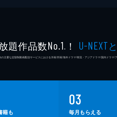
放題作品数
！
No.1
U-NEXT
※
26年7⽉ 国内の主要な定額制動画配信サービスにおける洋画/邦画/海外ドラマ/韓流・アジアドラマ/国内ドラ
03
書籍も
毎月もらえる