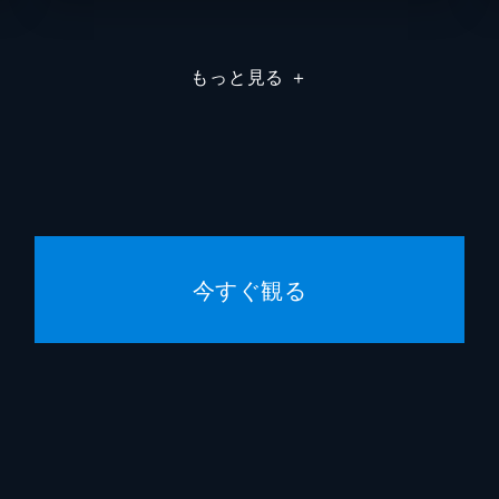
治だが、元気に立ち上がった。そのまま出場を続け、ブルーオ
鶴田
飯島美
ーで茂治が自分の名前を言ってくれて、吾郎は大喜びする。
もっと見る
＋
川瀬涼子
遠藤久
上河内
はなわ
小学4年生になった。新しいクラスでは、沢村たちが小森をい
カサヰ
て吾郎はげんなり。気を取り直してリトルリーグの練習場へ行
大城勝
今すぐ観る
満田拓
人。吾郎たちは、小森が沢村から万引きを指示された場に居合
朝倉紀
「仲間に手を出すやつは許さない」と約束して、小森をチーム
スタジ