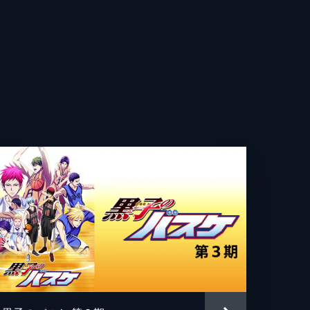
臨
連
か
降