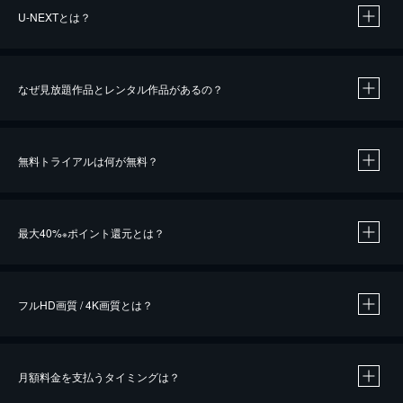
U-NEXTとは？
なぜ見放題作品とレンタル作品があるの？
無料トライアルは何が無料？
※
最大40%
ポイント還元とは？
※
※
作品によって必要なポイントが異なります。
フルHD画質 / 4K画質とは？
月額料金を支払うタイミングは？
※
40％ポイント還元の対象は、クレジットカード決済による作品の購入 / レンタルです。
※
iOSアプリのUコイン決済による作品の購入 / レンタルは、20％のポイント還元です。