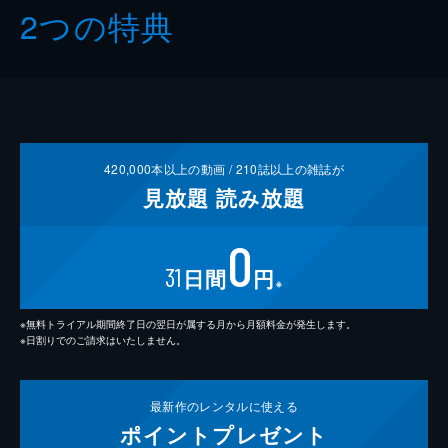
2つの特典
420,000
本以上の動画 /
210
誌以上の雑誌が
見放題
読み放題
0
31
日間
円
※
※無料トライアル期間終了日の翌日が属する月から月額料金が発生します。
※日割りでのご請求はいたしません。
最新作の
レンタルに使える
ポイント
プレゼント