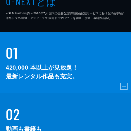
とは
U-NEXT
※GEM Partners調べ/2026年7⽉ 国内の主要な定額制動画配信サービスにおける洋画/邦画/
海外ドラマ/韓流・アジアドラマ/国内ドラマ/アニメを調査。別途、有料作品あり。
01
420,000
本以上が見放題！
最新レンタル作品も充実。
02
動画も書籍も