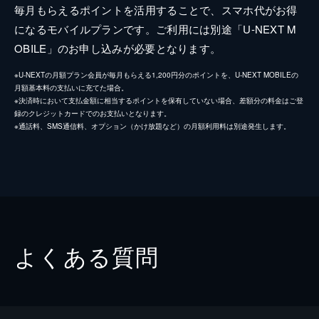
毎月もらえるポイントを活用することで、スマホ代がお得
になるモバイルプランです。ご利用には別途「U-NEXT M
OBILE」のお申し込みが必要となります。
※U-NEXTの月額プラン会員が毎月もらえる1,200円分のポイントを、U-NEXT MOBILEの
月額基本料の支払いに充てた場合。
※決済時において支払金額に相当するポイントを保有していない場合、差額分の料金はご登
録のクレジットカードでのお支払いとなります。
※通話料、SMS通信料、オプション（かけ放題など）の月額利用料は別途発生します。
よくある質問