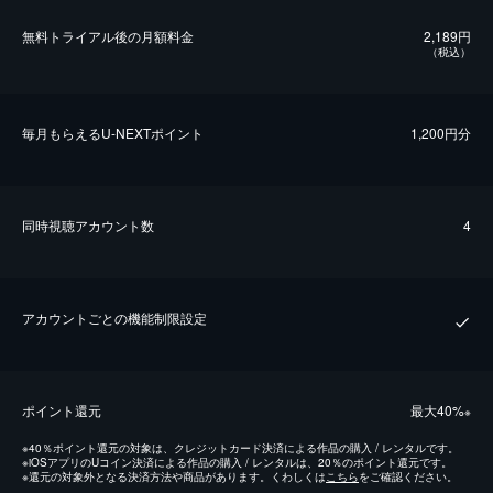
無料トライアル後の⽉額料金
2,189円
（税込）
毎⽉もらえるU-NEXTポイント
1,200円分
同時視聴アカウント数
4
アカウントごとの機能制限設定
ポイント還元
最⼤40%
※
※
40％ポイント還元の対象は、クレジットカード決済による作品の購入 / レンタルです。
※
iOSアプリのUコイン決済による作品の購入 / レンタルは、20％のポイント還元です。
※
還元の対象外となる決済方法や商品があります。くわしくは
こちら
をご確認ください。