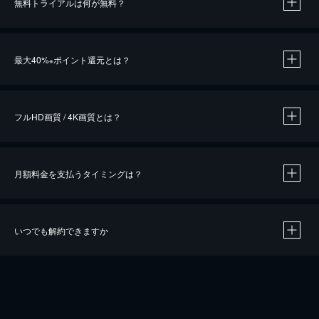
無料トライアルは何が無料？
※
最大40%
ポイント還元とは？
※
※
作品によって必要なポイントが異なります。
フルHD画質 / 4K画質とは？
月額料金を支払うタイミングは？
※
40％ポイント還元の対象は、クレジットカード決済による作品の購入 / レンタルです。
※
iOSアプリのUコイン決済による作品の購入 / レンタルは、20％のポイント還元です。
※
還元の対象外となる決済方法や商品があります。くわしくは
こちら
をご確認ください。
いつでも解約できますか