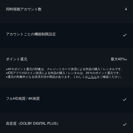
同時視聴アカウント数
4
アカウントごとの機能制限設定
ポイント還元
最⼤40%
※
※
40％ポイント還元の対象は、クレジットカード決済による作品の購入 / レンタルです。
※
iOSアプリのUコイン決済による作品の購入 / レンタルは、20％のポイント還元です。
※
還元の対象外となる決済方法や商品があります。くわしくは
こちら
をご確認ください。
フルHD画質 / 4K画質
⾼⾳質（DOLBY DIGITAL PLUS）