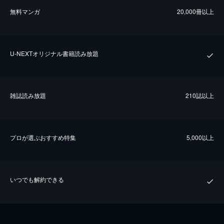
無料マンガ
20,000冊以上
U-NEXTオリジナル書籍読み放題
雑誌読み放題
210誌以上
プロが選ぶおすすめ特集
5,000以上
いつでも解約できる