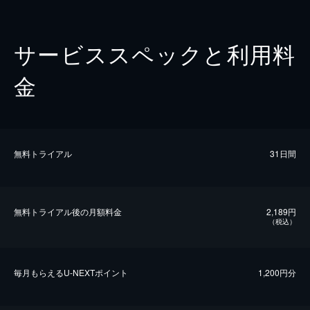
サービススペックと利用料
金
無料トライアル
31日間
無料トライアル後の⽉額料金
2,189円
（税込）
毎⽉もらえるU-NEXTポイント
1,200円分