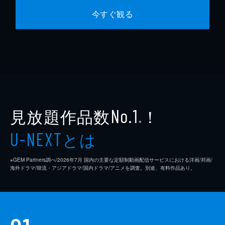
今すぐ観る
見放題作品数
！
No.1
※
とは
U-NEXT
※GEM Partners調べ/2026年7⽉ 国内の主要な定額制動画配信サービスにおける洋画/邦画/
海外ドラマ/韓流・アジアドラマ/国内ドラマ/アニメを調査。別途、有料作品あり。