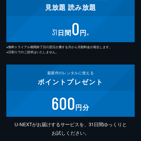
見放題
読み放題
0
31
日間
円
※
※無料トライアル期間終了日の翌日が属する月から月額料金が発生します。
※日割りでのご請求はいたしません。
最新作の
レンタルに使える
ポイント
プレゼント
600
円分
U-NEXTがお届けするサービスを、31日間ゆっくりと
お試しください。