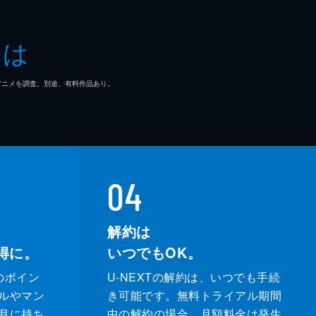
とは
マ/アニメを調査。別途、有料作品あり。
04
解約は
得に。
いつでもOK。
のポイン
U-NEXTの解約は、いつでも手続
ルやマン
き可能です。無料トライアル期間
月に持ち
中の解約の場合、月額料金は発生