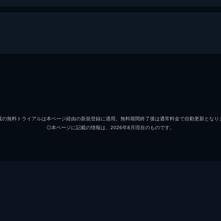
もうひとりのガリレオ
松山千春
載の無料トライアルは本ページ経由の新規登録に適用。無料期間終了後は通常料金で自動更新となり
◎本ページに記載の情報は、2026年8月現在のものです。