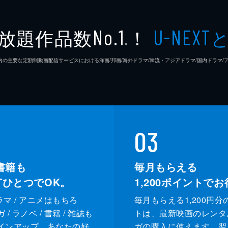
放題作品数
！
No.1
U-NEXT
※
26年7⽉ 国内の主要な定額制動画配信サービスにおける洋画/邦画/海外ドラマ/韓流・アジアドラマ/国内ドラ
03
書籍も
毎月もらえる
XTひとつでOK。
1,200
ポイントでお
ドラマ / アニメはもちろ
毎月もらえる1,200円分
/ ラノベ / 書籍 / 雑誌も
トは、最新映画のレンタ
インアップ。あなたの好
ガの購入に使えます。翌