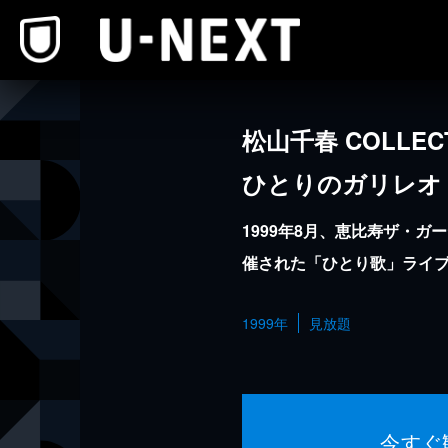
本文へスキップ
松山千春 COLLECT
ひとりのガリレオ
1999年8月、恵比寿ザ・ガ
催された「ひとり歌」ライ
1999年
見放題
今すぐ