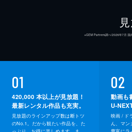
見
※GEM Partners調べ/20
01
02
420,000
本以上が見放題！
動画も
最新レンタル作品も充実。
U-NE
見放題のラインアップ数は断トツ
映画 / 
のNo.1。だから観たい作品を、た
ん、マンガ 
っぷり、お得に楽しめます。ま
豊富にラ