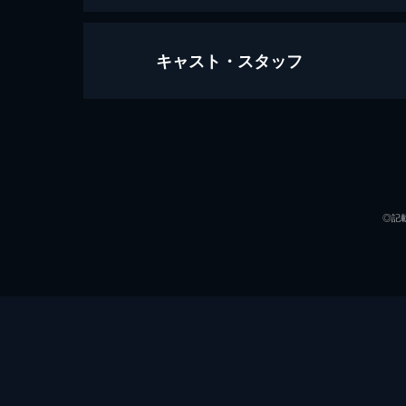
キャスト・スタッフ
松山千春 COLLECTION 1999 
115分
出演
◎記