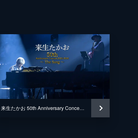
来生たかお 50th Anniversary Concert 2025-2026 〜 The Song 〜