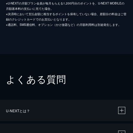
※U-NEXTの月額プラン会員が毎月もらえる1,200円分のポイントを、U-NEXT MOBILEの
月額基本料の支払いに充てた場合。
※決済時において支払金額に相当するポイントを保有していない場合、差額分の料金はご登
録のクレジットカードでのお支払いとなります。
※通話料、SMS通信料、オプション（かけ放題など）の月額利用料は別途発生します。
よくある質問
U-NEXTとは？