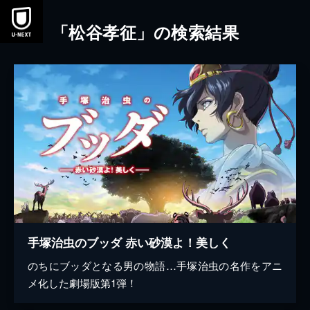
本文へスキップ
「松谷孝征」の検索結果
手塚治虫のブッダ 赤い砂漠よ！美しく
のちにブッダとなる男の物語…手塚治虫の名作をアニ
メ化した劇場版第1弾！