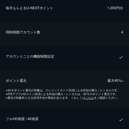
毎⽉もらえるU-NEXTポイント
1,200円分
同時視聴アカウント数
4
アカウントごとの機能制限設定
ポイント還元
最⼤40%
※
※
40％ポイント還元の対象は、クレジットカード決済による作品の購入 / レンタルです。
※
iOSアプリのUコイン決済による作品の購入 / レンタルは、20％のポイント還元です。
※
還元の対象外となる決済方法や商品があります。くわしくは
こちら
をご確認ください。
フルHD画質 / 4K画質