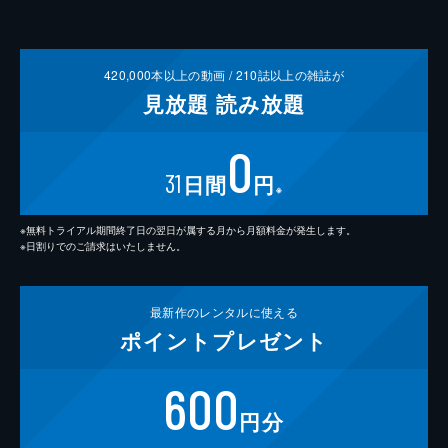
420,000
本以上の動画 /
210
誌以上の雑誌が
見放題
読み放題
0
31
日間
円
※
※無料トライアル期間終了日の翌日が属する月から月額料金が発生します。
※日割りでのご請求はいたしません。
最新作の
レンタルに使える
ポイント
プレゼント
600
円分