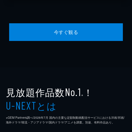
今すぐ観る
見放題作品数
！
No.1
※
とは
U-NEXT
※GEM Partners調べ/2026年7⽉ 国内の主要な定額制動画配信サービスにおける洋画/邦画/
海外ドラマ/韓流・アジアドラマ/国内ドラマ/アニメを調査。別途、有料作品あり。