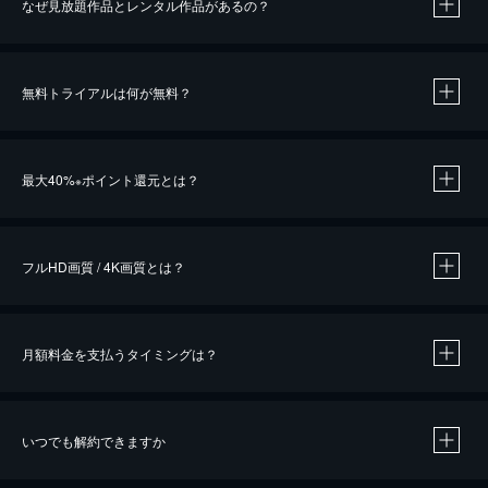
なぜ見放題作品とレンタル作品があるの？
無料トライアルは何が無料？
※
最大40%
ポイント還元とは？
※
※
作品によって必要なポイントが異なります。
フルHD画質 / 4K画質とは？
月額料金を支払うタイミングは？
※
40％ポイント還元の対象は、クレジットカード決済による作品の購入 / レンタルです。
※
iOSアプリのUコイン決済による作品の購入 / レンタルは、20％のポイント還元です。
※
還元の対象外となる決済方法や商品があります。くわしくは
こちら
をご確認ください。
いつでも解約できますか