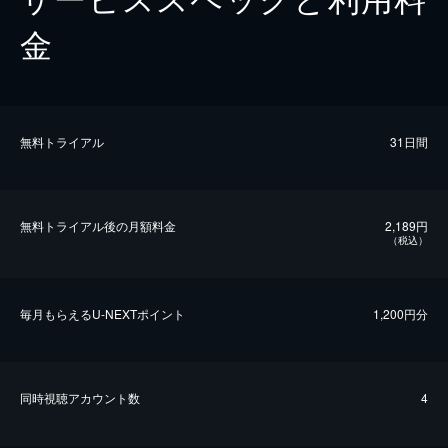
金
無料トライアル
31日間
無料トライアル後の⽉額料金
2,189円
（税込）
毎⽉もらえるU-NEXTポイント
1,200円分
同時視聴アカウント数
4