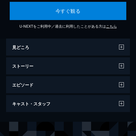
今すぐ観る
U-NEXTをご利用中／過去に利用したことがある方は
こちら
見どころ
ストーリー
エピソード
メトロポリス
キャスト・スタッフ
私立探偵のヒゲオヤジとケンイチは、指名手
配されているロートン博士を探すため、人間
とロボットが共に暮らす巨大都市国家・メト
声の出演
ティマ
井元由香
ロポリスへやってきた。そこでケンイチは不
ケンイチ
小林桂