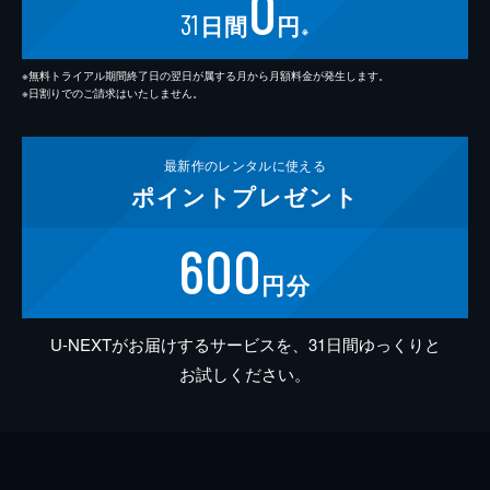
0
31
日間
円
※
※無料トライアル期間終了日の翌日が属する月から月額料金が発生します。
※日割りでのご請求はいたしません。
最新作の
レンタルに使える
ポイント
プレゼント
600
円分
U-NEXTがお届けするサービスを、31日間ゆっくりと
お試しください。