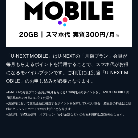
「U-NEXT MOBILE」はU-NEXTの「月額プラン」会員が
毎月もらえるポイントを活用することで、スマホ代がお得
になるモバイルプランです。ご利用には別途「U-NEXT M
OBILE」のお申し込みが必要となります。
※U-NEXTの月額プラン会員が毎月もらえる1,200円分のポイントを、U-NEXT MOBILEの
月額基本料の支払いに充てた場合。
※決済時において支払金額に相当するポイントを保有していない場合、差額分の料金はご登
録のクレジットカードでのお支払いとなります。
※通話料、SMS通信料、オプション（かけ放題など）の月額利用料は別途発生します。