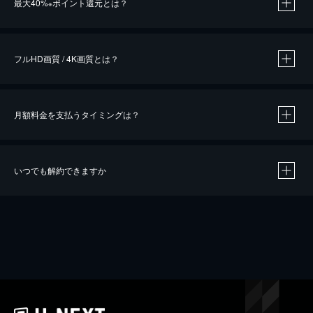
最大40%
ポイント還元とは？
※
※
作品によって必要なポイントが異なります。
フルHD画質 / 4K画質とは？
月額料金を支払うタイミングは？
※
40％ポイント還元の対象は、クレジットカード決済による作品の購入 / レンタルです。
※
iOSアプリのUコイン決済による作品の購入 / レンタルは、20％のポイント還元です。
※
還元の対象外となる決済方法や商品があります。くわしくは
こちら
をご確認ください。
いつでも解約できますか
こちら