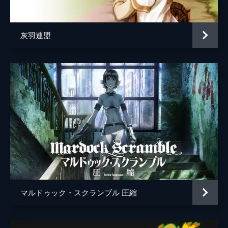
宗方謙
平沼久典
灰羽連盟
塩原徹
阿部忠道
長瀬文男
松谷孝征
寺島照彦
マルドゥック・スクランブル 圧縮