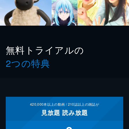
無料トライアルの
2つの特典
420,000
本以上の動画 /
210
誌以上の雑誌が
見放題
読み放題