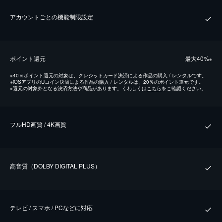
アカウントごとの機能制限設定
ポイント還元
最⼤40%
※
※
40％ポイント還元の対象は、クレジットカード決済による作品の購入 / レンタルです。
※
iOSアプリのUコイン決済による作品の購入 / レンタルは、20％のポイント還元です。
※
還元の対象外となる決済方法や商品があります。くわしくは
こちら
をご確認ください。
フルHD画質 / 4K画質
⾼⾳質（DOLBY DIGITAL PLUS）
テレビ / スマホ / PCなどに対応