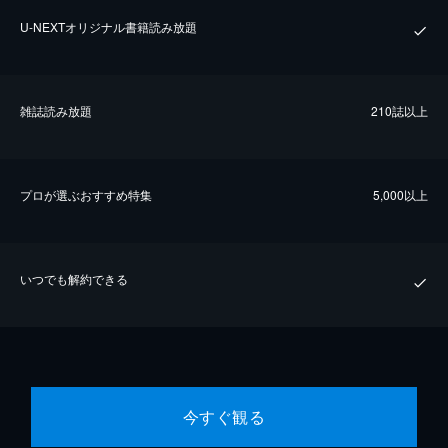
U-NEXTオリジナル書籍読み放題
雑誌読み放題
210誌以上
プロが選ぶおすすめ特集
5,000以上
いつでも解約できる
今すぐ観る