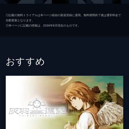
思議な少女ティマに出会う。しかし、ティマ
には巨大な運命が託されていた…。
ロック
岡田浩暉
108分
◎記載の無料トライアルは本ページ経由の新規登録に適用。無料期間終了後は通常料金で
自動更新となります。
ヒゲオヤジ
富田耕生
◎本ページに記載の情報は、2026年8月現在のものです。
ペロ
若本規夫
ロートン博士
滝口順平
レッド公
石田太郎
おすすめ
監督
りんたろう
脚本
大友克洋
原作
手塚治虫
音楽
本多俊之
アニメーション制作
マッドハウス
製作
角田良平