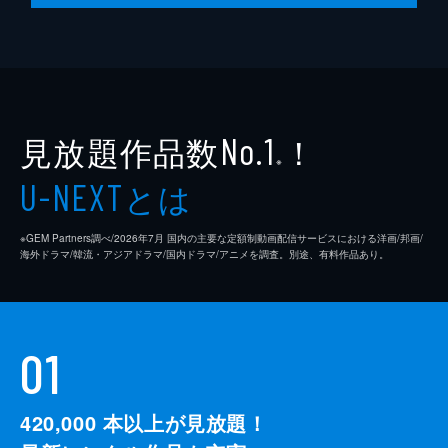
見放題作品数
！
No.1
※
とは
U-NEXT
※GEM Partners調べ/2026年7⽉ 国内の主要な定額制動画配信サービスにおける洋画/邦画/
海外ドラマ/韓流・アジアドラマ/国内ドラマ/アニメを調査。別途、有料作品あり。
01
420,000
本以上が見放題！