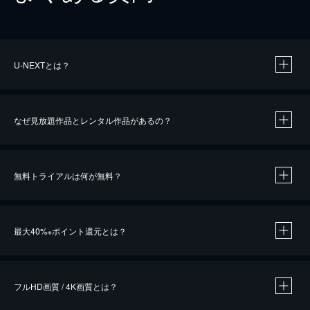
U-NEXTとは？
なぜ見放題作品とレンタル作品があるの？
無料トライアルは何が無料？
※
最大40%
ポイント還元とは？
※
※
作品によって必要なポイントが異なります。
フルHD画質 / 4K画質とは？