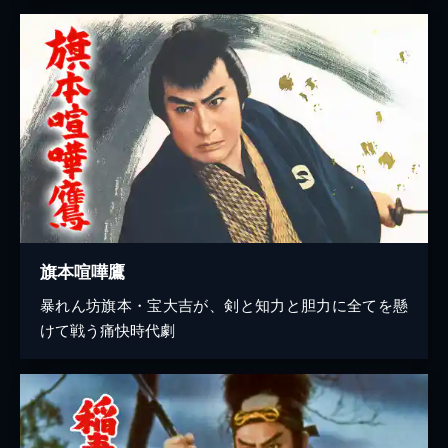
旗本喧嘩鷹
暴れん坊旗本・宝大吉が、剣と知力と胆力に全てを懸
けて戦う痛快時代劇