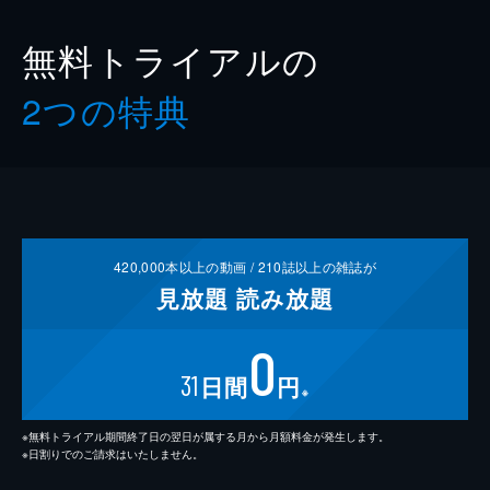
無料トライアルの
2つの特典
420,000
本以上の動画 /
210
誌以上の雑誌が
見放題
読み放題
0
31
日間
円
※
※無料トライアル期間終了日の翌日が属する月から月額料金が発生します。
※日割りでのご請求はいたしません。