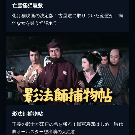
亡霊怪猫屋敷
化け猫映画の決定版！古屋敷に取りついた怨霊が、病
弱な女を襲う怪談ホラー
影法師捕物帖
正義の武士が江戸の悪を斬る！嵐寛寿郎はじめ、時代
劇オールスター総出演の大絵巻