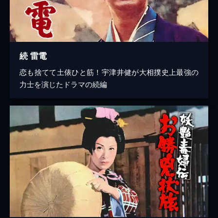
続 雷電
恋も捨てて土俵ひと筋！宇津井健が大相撲史上最強の
力士を演じたドラマの続編