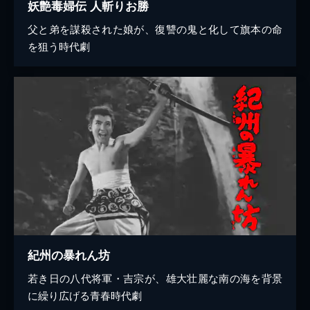
妖艶毒婦伝 人斬りお勝
父と弟を謀殺された娘が、復讐の鬼と化して旗本の命
を狙う時代劇
紀州の暴れん坊
若き日の八代将軍・吉宗が、雄大壮麗な南の海を背景
に繰り広げる青春時代劇