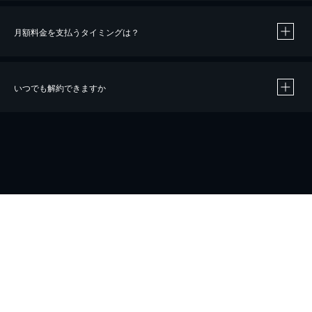
月額料金を支払うタイミングは？
※
40％ポイント還元の対象は、クレジットカード決済による作品の購入 / レンタルです。
※
iOSアプリのUコイン決済による作品の購入 / レンタルは、20％のポイント還元です。
※
還元の対象外となる決済方法や商品があります。くわしくは
こちら
をご確認ください。
いつでも解約できますか
こちら
ホーム
会社概要
プライバシー
お問い合わせ