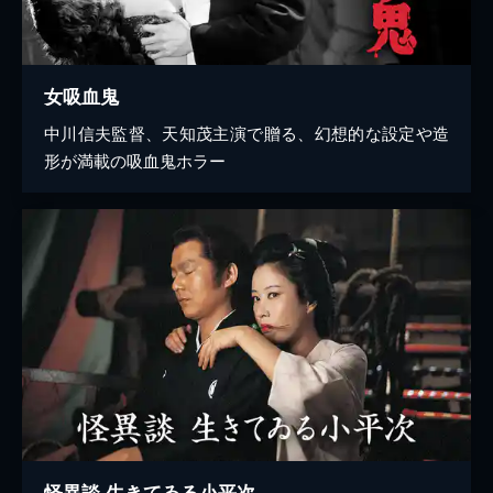
女吸血鬼
中川信夫監督、天知茂主演で贈る、幻想的な設定や造
形が満載の吸血鬼ホラー
怪異談 生きてゐる小平次