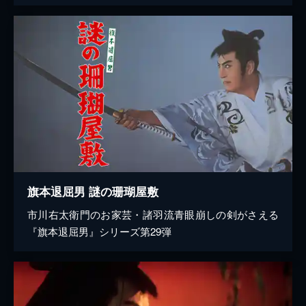
旗本退屈男 謎の珊瑚屋敷
市川右太衛門のお家芸・諸羽流青眼崩しの剣がさえる
『旗本退屈男』シリーズ第29弾