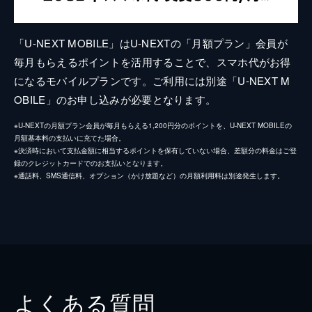
「U-NEXT MOBILE」はU-NEXTの「月額プラン」会員が
毎月もらえるポイントを活用することで、スマホ代がお得
になるモバイルプランです。ご利用には別途「U-NEXT M
OBILE」のお申し込みが必要となります。
※U-NEXTの月額プラン会員が毎月もらえる1,200円分のポイントを、U-NEXT MOBILEの
月額基本料の支払いに充てた場合。
※決済時において支払金額に相当するポイントを保有していない場合、差額分の料金はご登
録のクレジットカードでのお支払いとなります。
※通話料、SMS通信料、オプション（かけ放題など）の月額利用料は別途発生します。
よくある質問