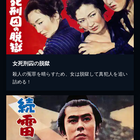
女死刑囚の脱獄
殺人の冤罪を晴らすため、女は脱獄して真犯人を追い
詰める！