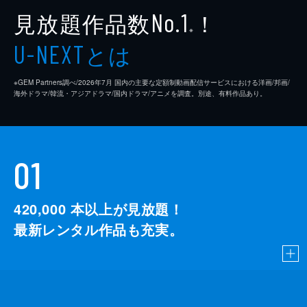
見放題作品数
！
No.1
※
とは
U-NEXT
※GEM Partners調べ/2026年7⽉ 国内の主要な定額制動画配信サービスにおける洋画/邦画/
海外ドラマ/韓流・アジアドラマ/国内ドラマ/アニメを調査。別途、有料作品あり。
01
420,000
本以上が見放題！
最新レンタル作品も充実。