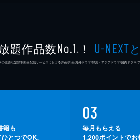
放題作品数
！
No.1
U-NEXT
※
26年7⽉ 国内の主要な定額制動画配信サービスにおける洋画/邦画/海外ドラマ/韓流・アジアドラマ/国内ドラ
03
書籍も
毎月もらえる
XTひとつでOK。
1,200
ポイントでお