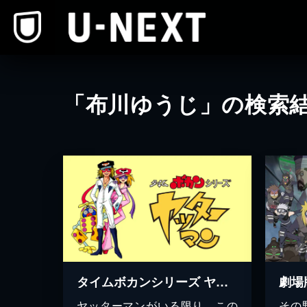
本文へスキップ
「布川ゆうじ」の検索
タイムボカンシリーズ ヤッターマン
ヤッターマンがいる限り、この
その