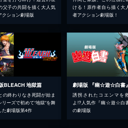
の父子の共闘を描く大人気
ける！原作者自ら描く大
アクション劇場版
者アクション劇場版！
版BLEACH 地獄篇
劇場版 『幽☆遊☆白書
との終わりなき死闘が始ま
誘拐されたコエンマを
シリーズで初めて“地獄”を舞
よ!?人気作『幽☆遊☆白
した劇場版第4作
の劇場版