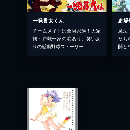
一発貫太くん
劇場
チームメイトは全員家族！大家
魔法
族・戸馳一家の涙あり、笑いあ
たち
りの感動野球ストーリー
開と