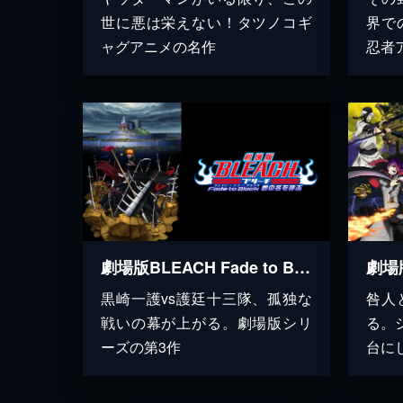
世に悪は栄えない！タツノコギ
界で
ャグアニメの名作
忍者
劇場版BLEACH Fade to Black 君の名を呼ぶ
劇場
黒崎一護vs護廷十三隊、孤独な
咎人
戦いの幕が上がる。劇場版シリ
る。
ーズの第3作
台に