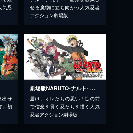
人気忍
せる魔物に立ち向かう人気忍者
アクション劇場版
』
劇場版NARUTO-ナルト- 疾風伝 火の意志を継ぐ者
救出せ
届け、オレたちの思い！掟の前
書』初
で信念を貫く忍たちを描く人気
忍者アクション劇場版