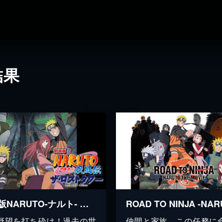
結果
劇場版NARUTO-ナルト- 疾風伝 ザ・ロストタワー/ 劇場版NARUTO-ナルト- そよ風伝 ナルトと魔神と3つのお願いだってばよ！！
野望を打ち砕け！過去の世
仲間と家族、この任務に