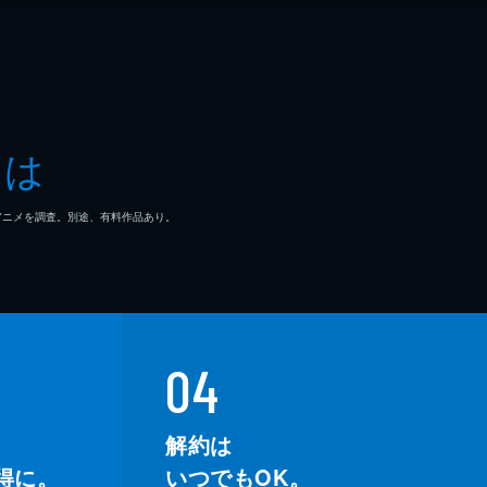
とは
マ/アニメを調査。別途、有料作品あり。
04
解約は
得に。
いつでもOK。