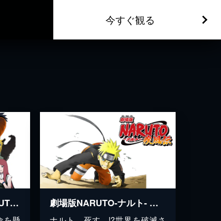
今すぐ観る
ROAD TO NINJA -NARUTO THE MOVIE-
劇場版NARUTO-ナルト- 疾風伝
命を懸
ナルト、死す…!?世界を破滅さ