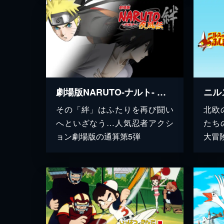
劇場版NARUTO-ナルト- 疾風伝 絆
ニル
その「絆」はふたりを再び闘い
北欧
へといざなう…人気忍者アクシ
たち
ョン劇場版の通算第5弾
大冒