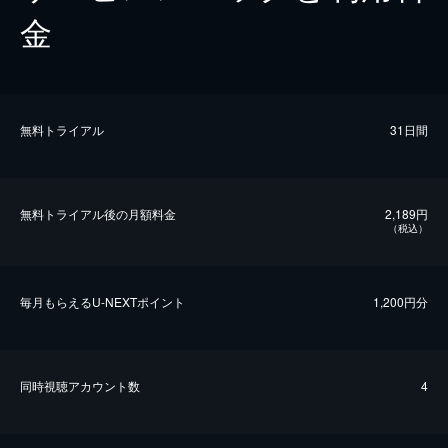
金
無料トライアル
31日間
無料トライアル後の⽉額料金
2,189円
（税込）
毎⽉もらえるU-NEXTポイント
1,200円分
同時視聴アカウント数
4