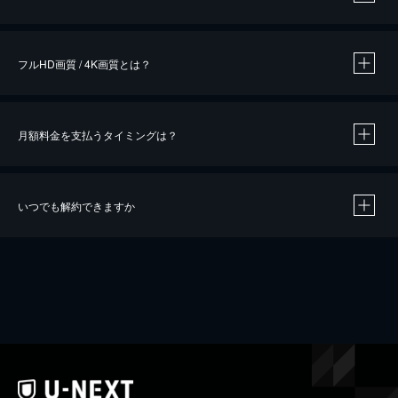
※
作品によって必要なポイントが異なります。
フルHD画質 / 4K画質とは？
月額料金を支払うタイミングは？
※
40％ポイント還元の対象は、クレジットカード決済による作品の購入 / レンタルです。
※
iOSアプリのUコイン決済による作品の購入 / レンタルは、20％のポイント還元です。
※
還元の対象外となる決済方法や商品があります。くわしくは
こちら
をご確認ください。
いつでも解約できますか
こちら