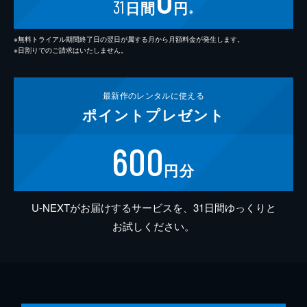
31
日間
円
※
※無料トライアル期間終了日の翌日が属する月から月額料金が発生します。
※日割りでのご請求はいたしません。
最新作の
レンタルに使える
ポイント
プレゼント
600
円分
U-NEXTがお届けするサービスを、31日間ゆっくりと
お試しください。