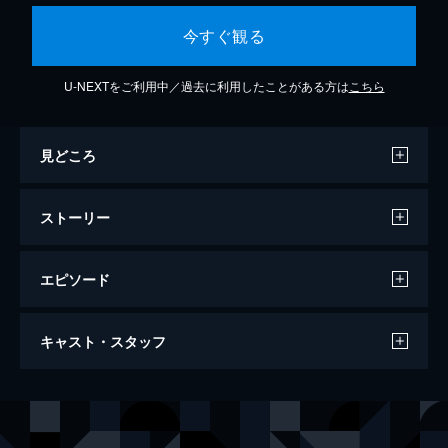
今すぐ観る
U-NEXTをご利用中／過去に利用したことがある方は
こちら
見どころ
ストーリー
エピソード
劇場版NARUTO-ナルト- 疾風伝 火の意志
キャスト・スタッフ
を継ぐ者
四つの国の里を守る忍が、行方不明になっ
た。被害がなかった火の国に疑いが向けら
声の出演
うずまきナルト
竹内順子
れ、第四次忍界大戦危機も迫る中、真相究明
に乗り出す木ノ葉隠れの忍びたち。だが時を
春野サクラ
中村千絵