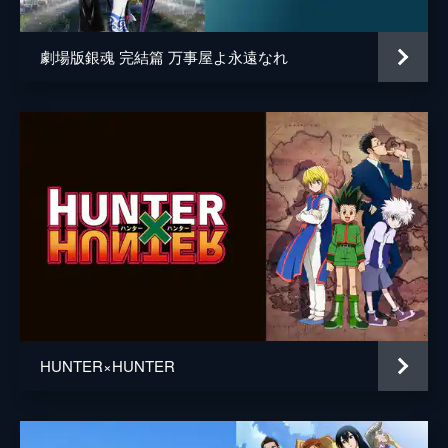
劇場版銀魂 完結篇 万事屋よ永遠なれ
HUNTER×HUNTER