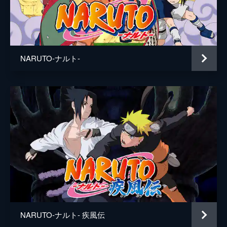
カンクロウ
加瀬康之
テマリ
朴路美
卑留呼
保志総一朗
NARUTO‐ナルト‐
壱
下山吉光
弐
皆川純子
参
渡辺英雄
自来也
大塚芳忠
五代目火影・綱手
勝生真沙子
シズネ
根本圭子
はがねコテツ
河野智之
神月イズモ
坪井智浩
NARUTO-ナルト- 疾風伝
テウチ
朝倉栄介