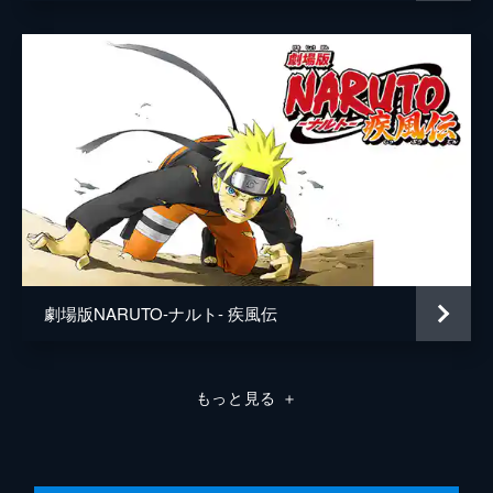
三代目火影・猿飛ヒルゼン
柴田秀勝
猿飛アスマ
小杉十郎太
うちはサスケ
杉山紀彰
うちはオビト
小森創介
リン
寺田はるひ
タイセキ
鈴森勘司
はたけカカシ
井上和彦
監督
むらた雅彦
劇場版NARUTO-ナルト- 疾風伝
脚本
武上純希
原作
岸本斉史
もっと見る
＋
音楽
高梨康治
刃-yaiba-