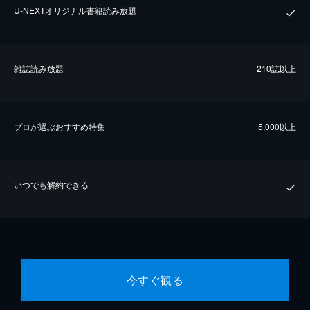
U-NEXTオリジナル書籍読み放題
雑誌読み放題
210誌以上
プロが選ぶおすすめ特集
5,000以上
いつでも解約できる
今すぐ観る