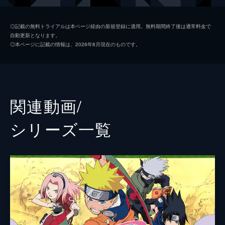
同じくして、カカシが木ノ葉の里を抜けたこ
奈良シカマル
森久保祥太郎
とが判明。
◎記載の無料トライアルは本ページ経由の新規登録に適用。無料期間終了後は通常料金で
96分
自動更新となります。
ロック・リー
増川洋一
◎本ページに記載の情報は、2026年8月現在のものです。
サイ
日野聡
秋道チョウジ
伊藤健太郎
山中いの
柚木涼香
関連動画/
犬塚キバ
鳥海浩輔
シリーズ⼀覧
日向ヒナタ
水樹奈々
油女シノ
川田紳司
日向ネジ
遠近孝一
テンテン
田村ゆかり
我愛羅
石田彰