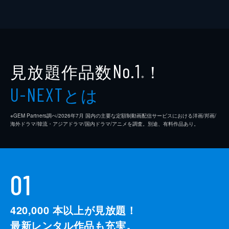
見放題作品数
！
No.1
※
とは
U-NEXT
※GEM Partners調べ/2026年7⽉ 国内の主要な定額制動画配信サービスにおける洋画/邦画/
海外ドラマ/韓流・アジアドラマ/国内ドラマ/アニメを調査。別途、有料作品あり。
01
420,000
本以上が見放題！
最新レンタル作品も充実。