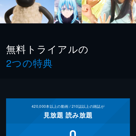
無料トライアルの
2つの特典
420,000
本以上の動画 /
210
誌以上の雑誌が
見放題
読み放題
0