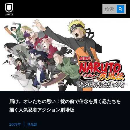
本文へスキップ
届け、オレたちの思い！掟の前で信念を貫く忍たちを
描く人気忍者アクション劇場版
2009年
見放題