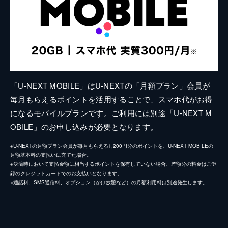
「U-NEXT MOBILE」はU-NEXTの「月額プラン」会員が
毎月もらえるポイントを活用することで、スマホ代がお得
になるモバイルプランです。ご利用には別途「U-NEXT M
OBILE」のお申し込みが必要となります。
※U-NEXTの月額プラン会員が毎月もらえる1,200円分のポイントを、U-NEXT MOBILEの
月額基本料の支払いに充てた場合。
※決済時において支払金額に相当するポイントを保有していない場合、差額分の料金はご登
録のクレジットカードでのお支払いとなります。
※通話料、SMS通信料、オプション（かけ放題など）の月額利用料は別途発生します。