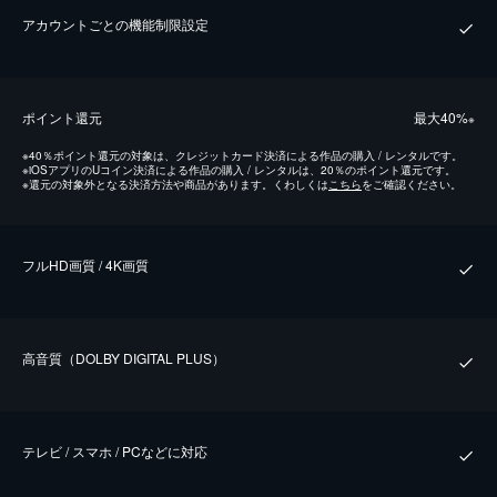
アカウントごとの機能制限設定
ポイント還元
最⼤40%
※
※
40％ポイント還元の対象は、クレジットカード決済による作品の購入 / レンタルです。
※
iOSアプリのUコイン決済による作品の購入 / レンタルは、20％のポイント還元です。
※
還元の対象外となる決済方法や商品があります。くわしくは
こちら
をご確認ください。
フルHD画質 / 4K画質
⾼⾳質（DOLBY DIGITAL PLUS）
テレビ / スマホ / PCなどに対応