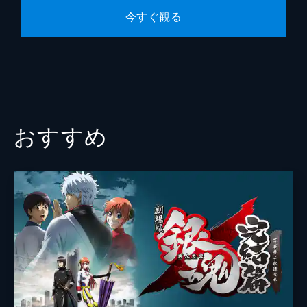
今すぐ観る
演出
むらた雅彦
熊谷雅晃
濁川敦
小野田雄亮
宅野誠起
おすすめ
アニメーション制作
ｓｔｕｄｉｏぴえろ
製作
橋荘一郎
山路則隆
布川郁司
夏目公一朗
高田佳夫
竹中一博