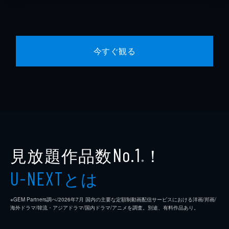
今すぐ観る
見放題作品数
！
No.1
※
とは
U-NEXT
※GEM Partners調べ/2026年7⽉ 国内の主要な定額制動画配信サービスにおける洋画/邦画/
海外ドラマ/韓流・アジアドラマ/国内ドラマ/アニメを調査。別途、有料作品あり。