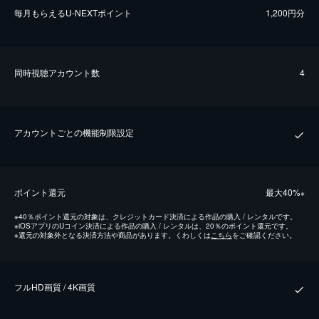
毎⽉もらえるU-NEXTポイント
1,200円分
同時視聴アカウント数
4
アカウントごとの機能制限設定
ポイント還元
最⼤40%
※
※
40％ポイント還元の対象は、クレジットカード決済による作品の購入 / レンタルです。
※
iOSアプリのUコイン決済による作品の購入 / レンタルは、20％のポイント還元です。
※
還元の対象外となる決済方法や商品があります。くわしくは
こちら
をご確認ください。
フルHD画質 / 4K画質