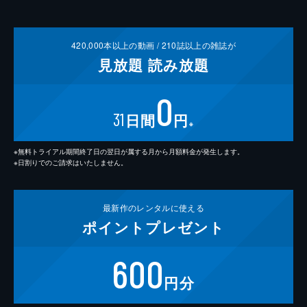
420,000
本以上の動画 /
210
誌以上の雑誌が
見放題
読み放題
0
31
日間
円
※
※無料トライアル期間終了日の翌日が属する月から月額料金が発生します。
※日割りでのご請求はいたしません。
最新作の
レンタルに使える
ポイント
プレゼント
600
円分