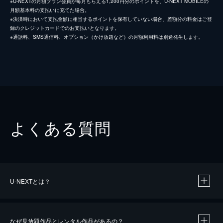
※U-NEXTの月額プラン会員が毎月もらえる1,200円分のポイントを、U-NEXT MOBILEの
月額基本料の支払いに充てた場合。
※決済時において支払金額に相当するポイントを保有していない場合、差額分の料金はご登
録のクレジットカードでのお支払いとなります。
※通話料、SMS通信料、オプション（かけ放題など）の月額利用料は別途発生します。
よくある質問
U-NEXTとは？
なぜ見放題作品とレンタル作品があるの？