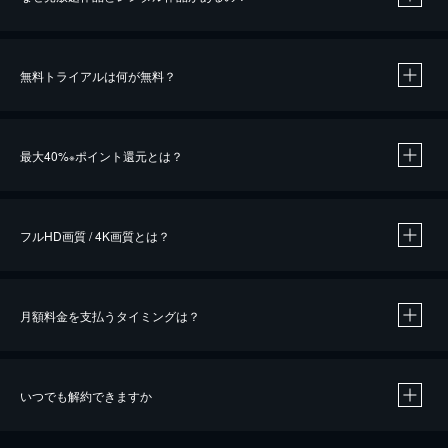
無料トライアルは何が無料？
※
最大40%
ポイント還元とは？
※
※
作品によって必要なポイントが異なります。
フルHD画質 / 4K画質とは？
月額料金を支払うタイミングは？
※
40％ポイント還元の対象は、クレジットカード決済による作品の購入 / レンタルです。
※
iOSアプリのUコイン決済による作品の購入 / レンタルは、20％のポイント還元です。
※
還元の対象外となる決済方法や商品があります。くわしくは
こちら
をご確認ください。
いつでも解約できますか