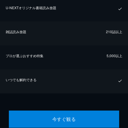
U-NEXTオリジナル書籍読み放題
雑誌読み放題
210誌以上
プロが選ぶおすすめ特集
5,000以上
いつでも解約できる
今すぐ観る