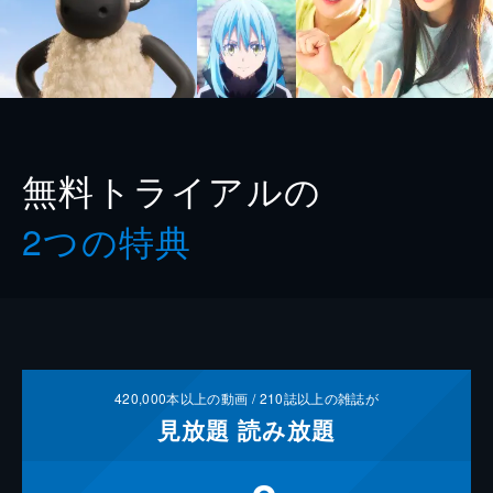
無料トライアルの
2つの特典
420,000
本以上の動画 /
210
誌以上の雑誌が
見放題
読み放題