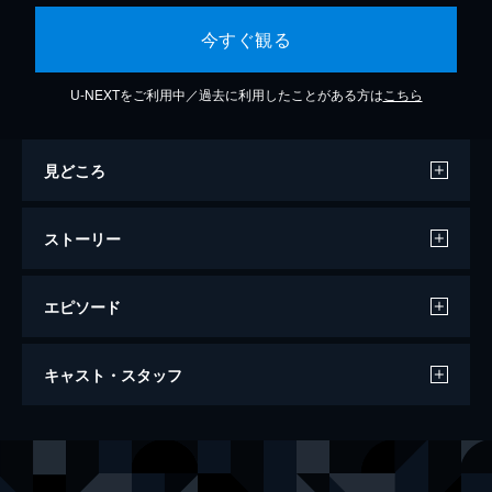
今すぐ観る
U-NEXTをご利用中／過去に利用したことがある方は
こちら
見どころ
ストーリー
エピソード
クレオパトラ
キャスト・スタッフ
宇宙進出を果たした21世紀の地球では、異星
人による陰謀”クレオパトラ計画”を察知。そ
の真相を探るため、地球人の精神をクレオパ
声の出演
中山千夏
トラが生きていた紀元前50年のエジプトへタ
ハナ肇