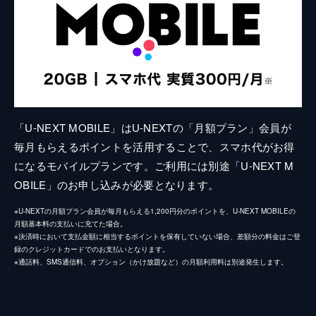
「U-NEXT MOBILE」はU-NEXTの「月額プラン」会員が
毎月もらえるポイントを活用することで、スマホ代がお得
になるモバイルプランです。ご利用には別途「U-NEXT M
OBILE」のお申し込みが必要となります。
※U-NEXTの月額プラン会員が毎月もらえる1,200円分のポイントを、U-NEXT MOBILEの
月額基本料の支払いに充てた場合。
※決済時において支払金額に相当するポイントを保有していない場合、差額分の料金はご登
録のクレジットカードでのお支払いとなります。
※通話料、SMS通信料、オプション（かけ放題など）の月額利用料は別途発生します。