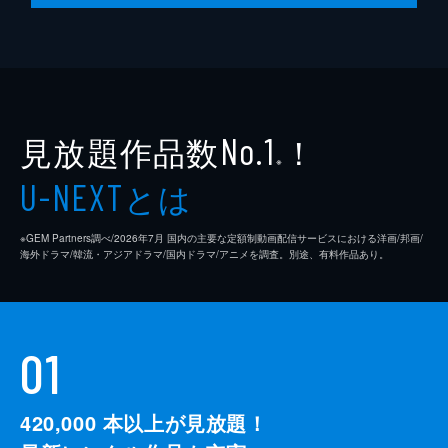
見放題作品数
！
No.1
※
とは
U-NEXT
※GEM Partners調べ/2026年7⽉ 国内の主要な定額制動画配信サービスにおける洋画/邦画/
海外ドラマ/韓流・アジアドラマ/国内ドラマ/アニメを調査。別途、有料作品あり。
01
420,000
本以上が見放題！