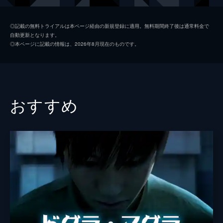
イムスリップさせる。そこには容姿の醜いク
レオパトラがいて…。
なべおさみ
112分
◎記載の無料トライアルは本ページ経由の新規登録に適用。無料期間終了後は通常料金で
自動更新となります。
野沢那智
◎本ページに記載の情報は、2026年8月現在のものです。
監督
手塚治虫
山本暎一
脚本
里吉しげみ
おすすめ
音楽
富田勲
アニメーション制作
虫プロダクション
製作
米山安彦