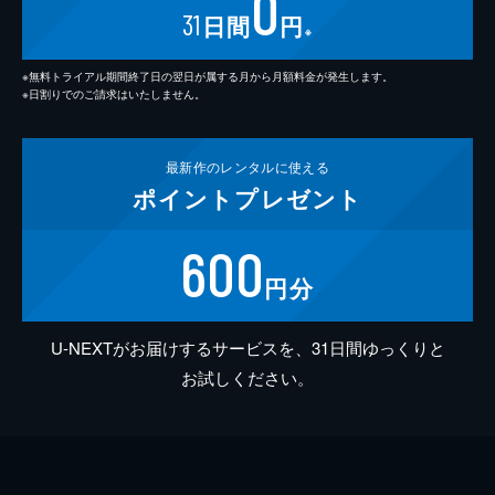
0
31
日間
円
※
※無料トライアル期間終了日の翌日が属する月から月額料金が発生します。
※日割りでのご請求はいたしません。
最新作の
レンタルに使える
ポイント
プレゼント
600
円分
U-NEXTがお届けするサービスを、31日間ゆっくりと
お試しください。