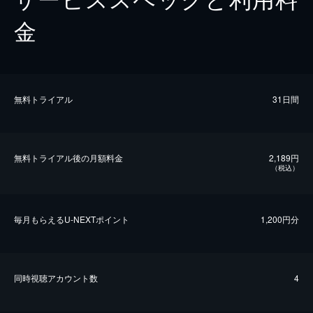
金
無料トライアル
31日間
無料トライアル後の⽉額料金
2,189円
（税込）
毎⽉もらえるU-NEXTポイント
1,200円分
同時視聴アカウント数
4