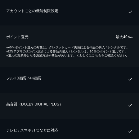
アカウントごとの機能制限設定
ポイント還元
最⼤40%
※
※
40％ポイント還元の対象は、クレジットカード決済による作品の購入 / レンタルです。
※
iOSアプリのUコイン決済による作品の購入 / レンタルは、20％のポイント還元です。
※
還元の対象外となる決済方法や商品があります。くわしくは
こちら
をご確認ください。
フルHD画質 / 4K画質
⾼⾳質（DOLBY DIGITAL PLUS）
テレビ / スマホ / PCなどに対応