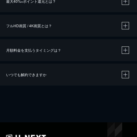
最大40%
ポイント還元とは？
※
※
作品によって必要なポイントが異なります。
フルHD画質 / 4K画質とは？
月額料金を支払うタイミングは？
※
40％ポイント還元の対象は、クレジットカード決済による作品の購入 / レンタルです。
※
iOSアプリのUコイン決済による作品の購入 / レンタルは、20％のポイント還元です。
※
還元の対象外となる決済方法や商品があります。くわしくは
こちら
をご確認ください。
いつでも解約できますか
こちら