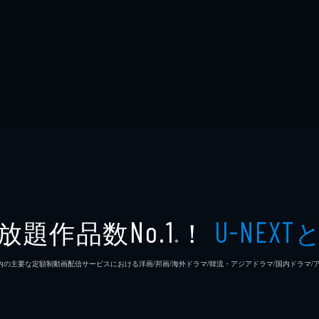
放題作品数
！
No.1
U-NEXT
※
26年7⽉ 国内の主要な定額制動画配信サービスにおける洋画/邦画/海外ドラマ/韓流・アジアドラマ/国内ドラ