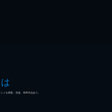
とは
マ/アニメを調査。別途、有料作品あり。