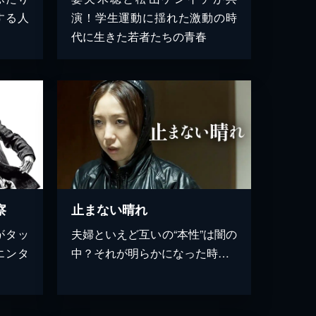
する人
演！学生運動に揺れた激動の時
代に生きた若者たちの青春
察
止まない晴れ
がタッ
夫婦といえど互いの“本性”は闇の
エンタ
中？それが明らかになった時…