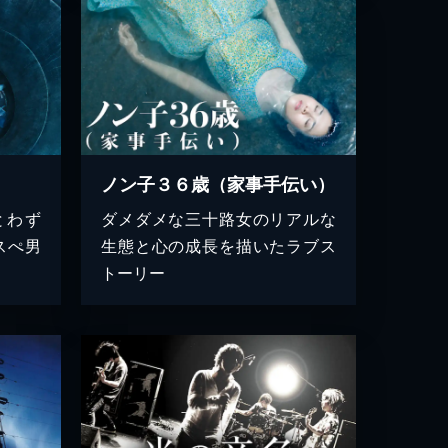
ノン子３６歳（家事手伝い）
とわず
ダメダメな三十路女のリアルな
スぺ男
生態と心の成長を描いたラブス
トーリー