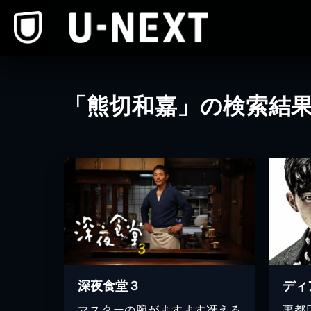
本文へスキップ
「熊切和嘉」の検索結
深夜食堂３
マスターの腕がますます冴える
裏都