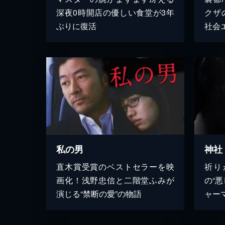
深夜0時開店の優しい食堂が3年
クザ
ぶりに復活
社会
私の男
神社
直木賞受賞のベストセラーを映
祈り
画化！浅野忠信と二階堂ふみが
の“
演じる“禁断の愛”の物語
ャー