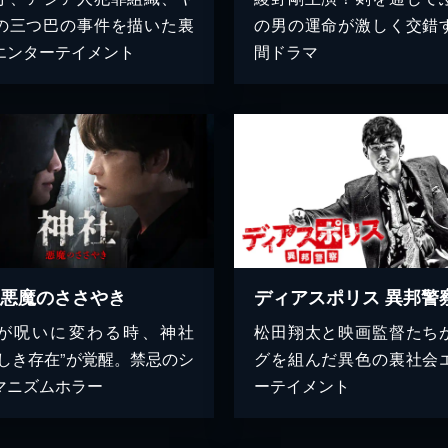
の三つ巴の事件を描いた裏
の男の運命が激しく交錯
エンターテイメント
間ドラマ
 悪魔のささやき
ディアスポリス 異邦警
が呪いに変わる時、神社
松田翔太と映画監督たち
悪しき存在”が覚醒。禁忌のシ
グを組んだ異色の裏社会
マニズムホラー
ーテイメント