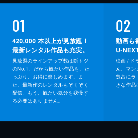
01
02
420,000
本以上が見放題！
動画も
最新レンタル作品も充実。
U-NE
見放題のラインアップ数は断トツ
映画 / 
のNo.1。だから観たい作品を、た
ん、マンガ 
っぷり、お得に楽しめます。ま
豊富にラ
た、最新作のレンタルもぞくぞく
きな作品
配信。もう、観たい気分を我慢す
る必要はありません。