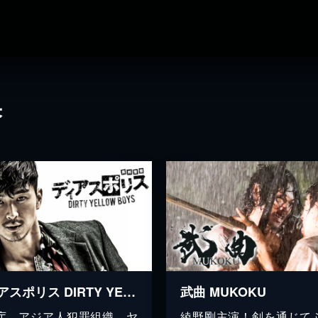
果
ディアスポリス DIRTY YELLOW BOYS
武曲 MUKOKU
庁、アジア人犯罪組織、ヤ
綾野剛主演！剣を通じて