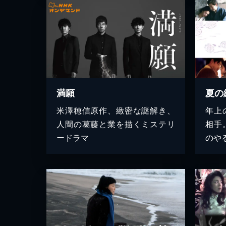
満願
夏の
米澤穂信原作、緻密な謎解き、
年上
人間の葛藤と業を描くミステリ
相手
ードラマ
のや