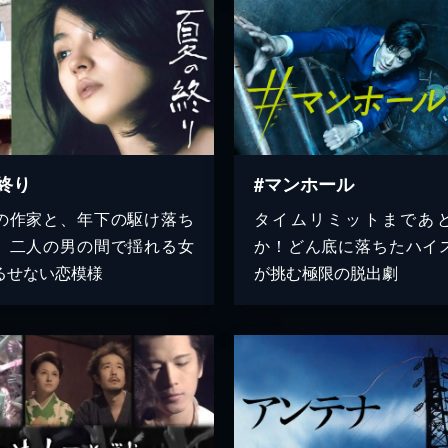
終り
#マンホール
の作家と、年下の駆け落ち
タイムリミットまであ
。二人の男の間で揺れる女
か！どん底に落ちたハイ
るせない恋模様
が挑む極限の脱出劇