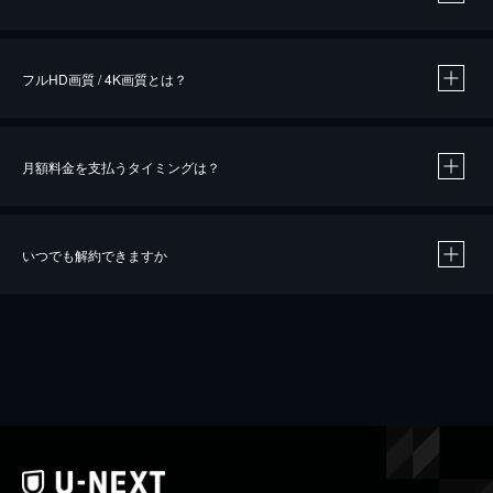
※
作品によって必要なポイントが異なります。
フルHD画質 / 4K画質とは？
月額料金を支払うタイミングは？
※
40％ポイント還元の対象は、クレジットカード決済による作品の購入 / レンタルです。
※
iOSアプリのUコイン決済による作品の購入 / レンタルは、20％のポイント還元です。
※
還元の対象外となる決済方法や商品があります。くわしくは
こちら
をご確認ください。
いつでも解約できますか
こちら