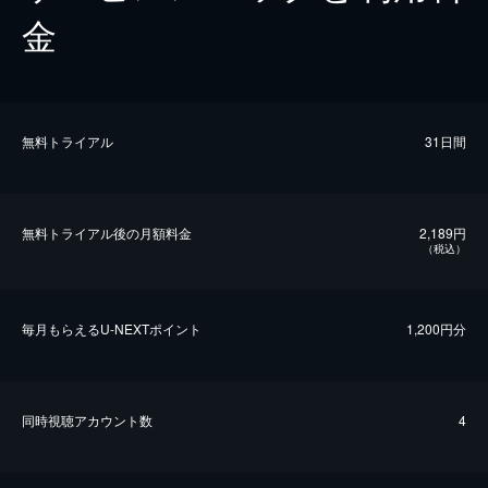
金
無料トライアル
31日間
無料トライアル後の⽉額料金
2,189円
（税込）
毎⽉もらえるU-NEXTポイント
1,200円分
同時視聴アカウント数
4