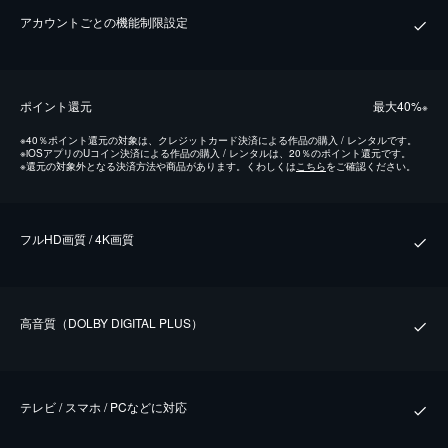
アカウントごとの機能制限設定
ポイント還元
最⼤40%
※
※
40％ポイント還元の対象は、クレジットカード決済による作品の購入 / レンタルです。
※
iOSアプリのUコイン決済による作品の購入 / レンタルは、20％のポイント還元です。
※
還元の対象外となる決済方法や商品があります。くわしくは
こちら
をご確認ください。
フルHD画質 / 4K画質
⾼⾳質（DOLBY DIGITAL PLUS）
テレビ / スマホ / PCなどに対応