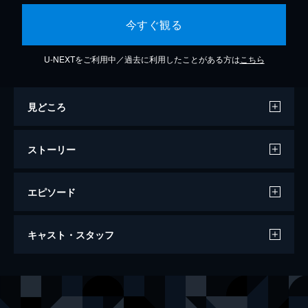
今すぐ観る
U-NEXTをご利用中／過去に利用したことがある方は
こちら
見どころ
ストーリー
エピソード
止まない晴れ
キャスト・スタッフ
32分
出演
伊藤尚美
関寛之