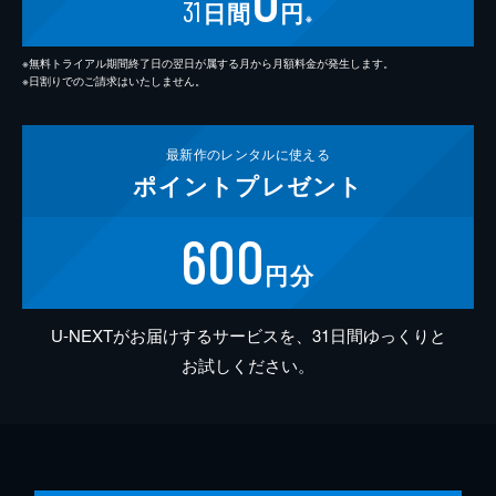
31
日間
円
※
※無料トライアル期間終了日の翌日が属する月から月額料金が発生します。
※日割りでのご請求はいたしません。
最新作の
レンタルに使える
ポイント
プレゼント
600
円分
U-NEXTがお届けするサービスを、31日間ゆっくりと
お試しください。