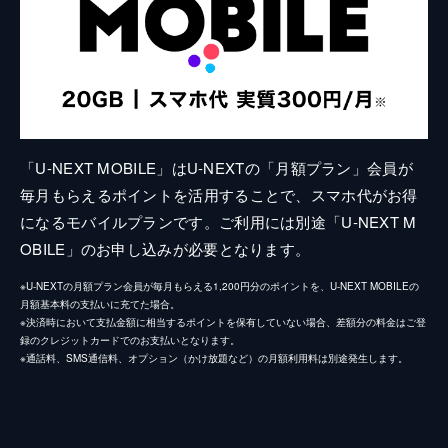
「U-NEXT MOBILE」はU-NEXTの「月額プラン」会員が
毎月もらえるポイントを活用することで、スマホ代がお得
になるモバイルプランです。ご利用には別途「U-NEXT M
OBILE」のお申し込みが必要となります。
※U-NEXTの月額プラン会員が毎月もらえる1,200円分のポイントを、U-NEXT MOBILEの
月額基本料の支払いに充てた場合。
※決済時において支払金額に相当するポイントを保有していない場合、差額分の料金はご登
録のクレジットカードでのお支払いとなります。
※通話料、SMS通信料、オプション（かけ放題など）の月額利用料は別途発生します。