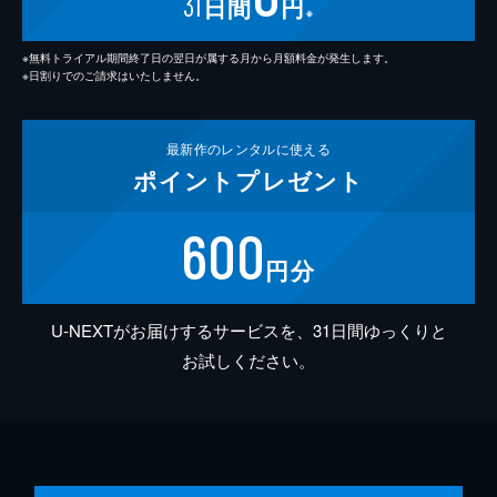
31
日間
円
※
※無料トライアル期間終了日の翌日が属する月から月額料金が発生します。
※日割りでのご請求はいたしません。
最新作の
レンタルに使える
ポイント
プレゼント
600
円分
U-NEXTがお届けするサービスを、31日間ゆっくりと
お試しください。