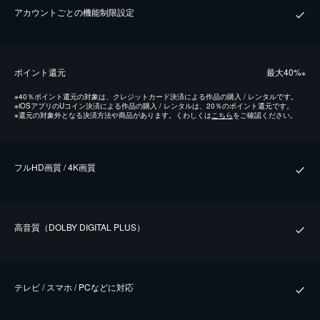
アカウントごとの機能制限設定
ポイント還元
最⼤40%
※
※
40％ポイント還元の対象は、クレジットカード決済による作品の購入 / レンタルです。
※
iOSアプリのUコイン決済による作品の購入 / レンタルは、20％のポイント還元です。
※
還元の対象外となる決済方法や商品があります。くわしくは
こちら
をご確認ください。
フルHD画質 / 4K画質
⾼⾳質（DOLBY DIGITAL PLUS）
テレビ / スマホ / PCなどに対応