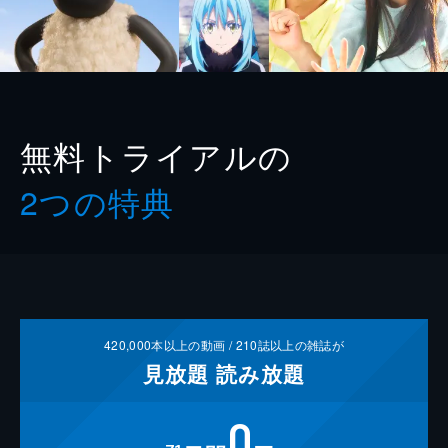
無料トライアルの
2つの特典
420,000
本以上の動画 /
210
誌以上の雑誌が
見放題
読み放題
0