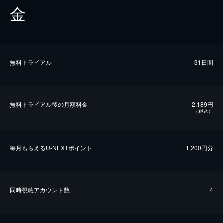
金
無料トライアル
31日間
無料トライアル後の⽉額料金
2,189円
（税込）
毎⽉もらえるU-NEXTポイント
1,200円分
同時視聴アカウント数
4