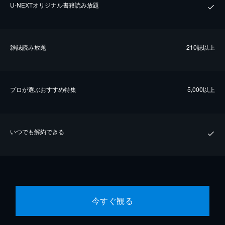
U-NEXTオリジナル書籍読み放題
雑誌読み放題
210誌以上
プロが選ぶおすすめ特集
5,000以上
いつでも解約できる
今すぐ観る