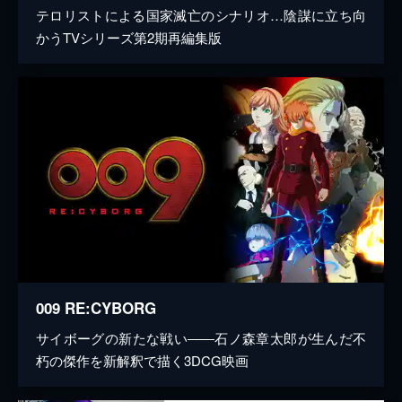
テロリストによる国家滅亡のシナリオ…陰謀に立ち向
かうTVシリーズ第2期再編集版
009 RE:CYBORG
サイボーグの新たな戦い――石ノ森章太郎が生んだ不
朽の傑作を新解釈で描く3DCG映画