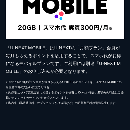
「U-NEXT MOBILE」はU-NEXTの「月額プラン」会員が
毎月もらえるポイントを活用することで、スマホ代がお得
になるモバイルプランです。ご利用には別途「U-NEXT M
OBILE」のお申し込みが必要となります。
※U-NEXTの月額プラン会員が毎月もらえる1,200円分のポイントを、U-NEXT MOBILEの
月額基本料の支払いに充てた場合。
※決済時において支払金額に相当するポイントを保有していない場合、差額分の料金はご登
録のクレジットカードでのお支払いとなります。
※通話料、SMS通信料、オプション（かけ放題など）の月額利用料は別途発生します。