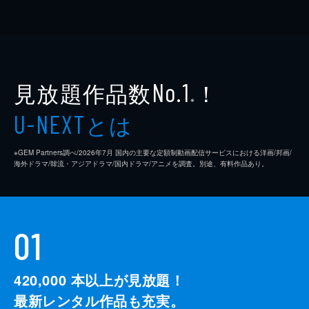
見放題作品数
！
No.1
※
とは
U-NEXT
※GEM Partners調べ/2026年7⽉ 国内の主要な定額制動画配信サービスにおける洋画/邦画/
海外ドラマ/韓流・アジアドラマ/国内ドラマ/アニメを調査。別途、有料作品あり。
01
420,000
本以上が見放題！
最新レンタル作品も充実。