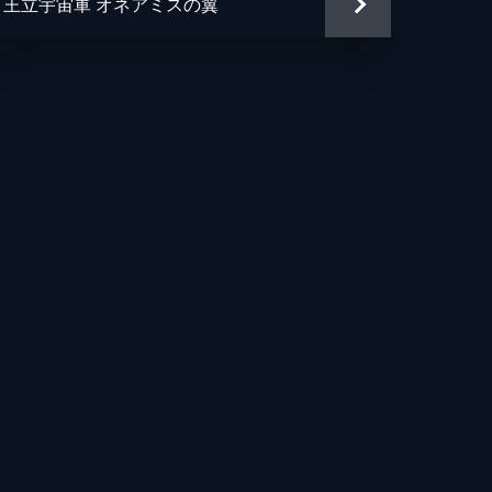
王立宇宙軍 オネアミスの翼