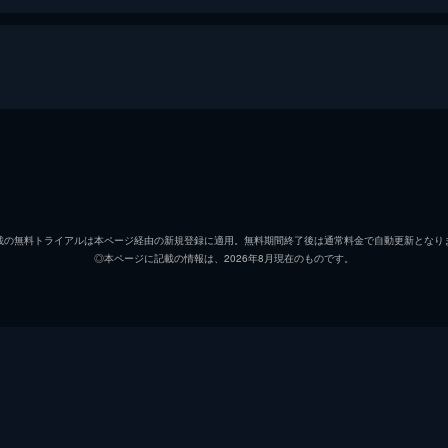
EX The Laughing Man
草薙素子
田中敦
荒巻大輔
阪脩
載の無料トライアルは本ページ経由の新規登録に適用。無料期間終了後は通常料金で自動更新となり
◎本ページに記載の情報は、2026年8月現在のものです。
バトー
大塚明
トグサ
山寺宏
神山健
下村一