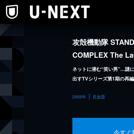
本文へスキップ
攻殻機動隊 STAND
COMPLEX The La
ネットに潜む“笑い男”…謎
出すTVシリーズ第1期の再
2005年
見放題
今すぐ