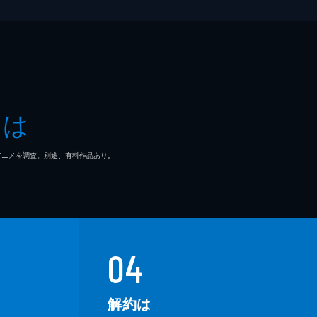
とは
マ/アニメを調査。別途、有料作品あり。
04
解約は