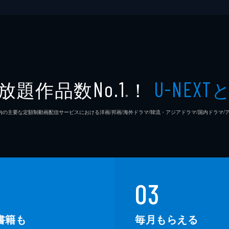
放題作品数
！
No.1
U-NEXT
※
26年7⽉ 国内の主要な定額制動画配信サービスにおける洋画/邦画/海外ドラマ/韓流・アジアドラマ/国内ドラ
03
書籍も
毎月もらえる