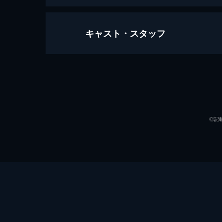
キャスト・スタッフ
攻殻機動隊 STAND ALONE COMPL
160分
声の出演
◎記
監督
キャラクターデザイン