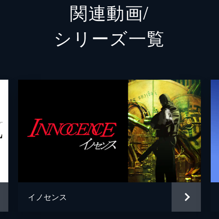
関連動画/
士郎正
シリーズ⼀覧
菅野よ
Product
イノセンス