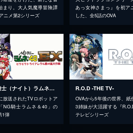
始まり。大人気魔導冒険譚
あっ女神さまっ』を初ア
Vアニメ第2シリーズ
した、全5話のOVA
NG騎士（ナイト）ラムネ＆４０EX
R.O.D -THE TV-
年に放送されたTVロボットア
OVAから5年後の世界、紙
「NG騎士ラムネ＆40」の
3姉妹が大活躍する『R.O.
第1弾
テレビシリーズ