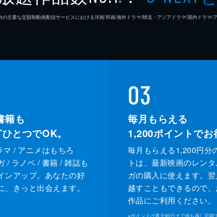
※
26年7⽉ 国内の主要な定額制動画配信サービスにおける洋画/邦画/海外ドラマ/韓流・アジアドラマ/国内ドラ
03
書籍も
毎月もらえる
XTひとつでOK。
1,200
ポイントでお
ドラマ / アニメはもちろ
毎月もらえる1,200円分
/ ラノベ / 書籍 / 雑誌も
トは、最新映画のレンタ
インアップ。あなたの好
ガの購入に使えます。翌
に、きっと出会えます。
越すこともできるので、
作品にご利用ください。
※
ポイントは最大90日まで持ち越し可能