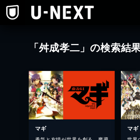
本文へスキップ
「舛成孝二」の検索結
マギ
マギ
勇気と友情が世界を創る。魔導
世界