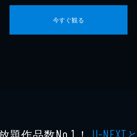
今すぐ観る
放題作品数
！
No.1
U-NEXT