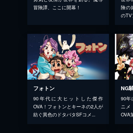
冒険譚、ここに開幕！
険の
のT
フォトン
90年代に大ヒットした傑作
90
OVA！フォトンとキーネの2人が
ニメ
紡ぐ異色のドタバタSFコメ...
OVA