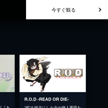
今すぐ観る
R.O.D -READ OR DIE-
ズ『あ
“紙”を味方にした女が偉人軍団を