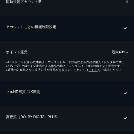
同時視聴アカウント数
4
アカウントごとの機能制限設定
ポイント還元
最⼤40%
※
※
40％ポイント還元の対象は、クレジットカード決済による作品の購入 / レンタルです。
※
iOSアプリのUコイン決済による作品の購入 / レンタルは、20％のポイント還元です。
※
還元の対象外となる決済方法や商品があります。くわしくは
こちら
をご確認ください。
フルHD画質 / 4K画質
⾼⾳質（DOLBY DIGITAL PLUS）