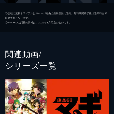
帝国に行くことを提案される。
24分
モルジアナ
戸松遥
第2夜 旅立ち
◎記載の無料トライアルは本ページ経由の新規登録に適用。無料期間終了後は通常料金で
自動更新となります。
マグノシュタットの魔法学校へ行くことを決
シンドバッド
小野大輔
◎本ページに記載の情報は、2026年8月現在のものです。
意したアラジンは、自分も共に行くというア
ジャーファル
櫻井孝宏
リババの誘いを断った。一方、アラジンの決
意を知ったモルジアナは、自分の故郷である
マスルール
細谷佳正
暗黒大陸への思いを強くする。
24分
ヤムライハ
堀江由衣
関連動画/
第3夜 出航
シャルルカン
森久保祥太郎
シンドリアを出て船旅を始めたアラジン、モ
シリーズ⼀覧
ルジアナ、白龍は、「ついにアリババと仲直
ティトス・アレキウス
松岡禎丞
りできないままだった」と語る。しかし、そ
の背後にうごめく影があった。実はアリババ
スフィントス
逢坂良太
もこっそり同じ船に乗り込んでいたのだ。
マイヤーズ
井上喜久子
24分
第4夜 海賊
マタル・モガメット
チョー
アラジンたちの乗った船を子供の海賊たちが
襲い、魔法道具を操る海賊にアラジンがさら
シェヘラザード
坂本真綾
われてしまう。いったん港に入港したアリバ