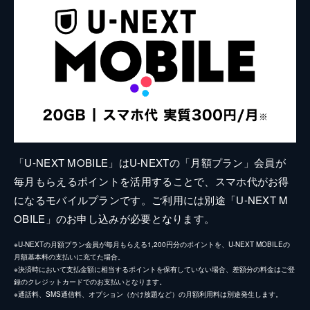
「U-NEXT MOBILE」はU-NEXTの「月額プラン」会員が
毎月もらえるポイントを活用することで、スマホ代がお得
になるモバイルプランです。ご利用には別途「U-NEXT M
OBILE」のお申し込みが必要となります。
※U-NEXTの月額プラン会員が毎月もらえる1,200円分のポイントを、U-NEXT MOBILEの
月額基本料の支払いに充てた場合。
※決済時において支払金額に相当するポイントを保有していない場合、差額分の料金はご登
録のクレジットカードでのお支払いとなります。
※通話料、SMS通信料、オプション（かけ放題など）の月額利用料は別途発生します。