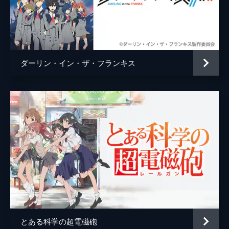
闘技場で巨大なマウレニアヒヒ・ガルダとア
リババの試合が始まる。魔具の使用が許され
ない過酷な状況で、アリババはガルダの凶暴
な拳に追い詰められる。それは、降参など認
められない命を懸けた闘いだった。
ダーリン・イン・ザ・フランキス
24分
とある科学の超電磁砲