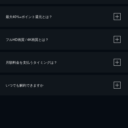
※
最大40%
ポイント還元とは？
※
※
作品によって必要なポイントが異なります。
フルHD画質 / 4K画質とは？
月額料金を支払うタイミングは？
※
40％ポイント還元の対象は、クレジットカード決済による作品の購入 / レンタルです。
※
iOSアプリのUコイン決済による作品の購入 / レンタルは、20％のポイント還元です。
※
還元の対象外となる決済方法や商品があります。くわしくは
こちら
をご確認ください。
いつでも解約できますか
こちら