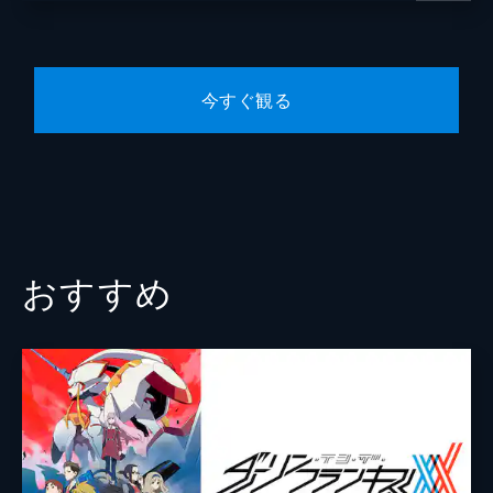
モルジアナはレーム南部のカタルゴへ、そし
監督
舛成孝二
てアラジンはマグノシュタットへ向かうこと
になった。別れを前にして、3人はアクティ
キャラクターデザイン
赤井俊文
アでの最後の夜を楽しむ。
今すぐ観る
原作
大高忍
24分
第8夜 特訓の日々
音楽
鷺巣詩郎
魔法に満ちた国・マグノシュタットの魔法学
院に入学したアラジンだが、実力別クラス分
総作画監督
落合瞳
けで最低ランクの「コドル6」に分類されて
小松麻美
しまった。そして、アラジンたちのクラスで
は「身体強化」ばかりが行われる。
アニメーション制作
A-1 Pictures
おすすめ
24分
第9夜 レーム帝国
盗賊に身ぐるみ?がされながらも、何とかレ
ーム帝国にたどり着いたアリババ。早速シャ
ンバル剣闘士養成所に入ろうとするが門前払
いを食らってしまい、行き倒れかけたところ
をナンド3兄弟に助けられる。
24分
第10夜 最高司祭