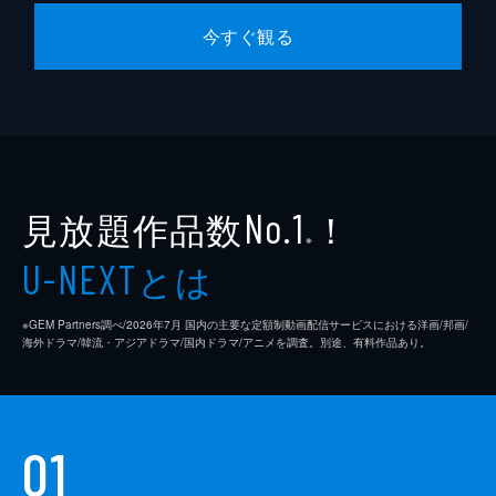
今すぐ観る
見放題作品数
！
No.1
※
とは
U-NEXT
※GEM Partners調べ/2026年7⽉ 国内の主要な定額制動画配信サービスにおける洋画/邦画/
海外ドラマ/韓流・アジアドラマ/国内ドラマ/アニメを調査。別途、有料作品あり。
01