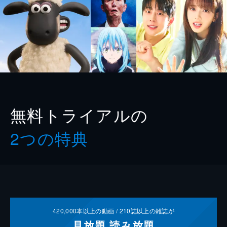
無料トライアルの
2つの特典
420,000
本以上の動画 /
210
誌以上の雑誌が
見放題
読み放題