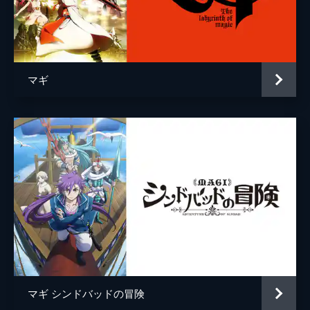
ムー・アレキウス
宮野真守
バたちは、その海賊が、襲った町から貧民街
の子供をさらっていることを聞かされる。
ロゥロゥ
谷山紀章
24分
ミュロン・アレキウス
高垣彩陽
第5夜 母
オーム・マドーラの島にたどり着いたアリバ
マギ
トト
阿澄佳奈
バたちは海賊を蹴散らし、アラジンを救出し
に向かう。しかしその道中では、まだ幼い子
練白龍
小野賢章
供までもが、マドーラのことを守ろうとアリ
ババたちに刃を向けるのだった。
練紅炎
中村悠一
24分
練紅明
日野聡
第6夜 優しい人
オーム・マドーラの術にかかり、アリババた
練紅覇
柿原徹也
ちを襲う白龍。魔装をまとった白龍は、兄た
練紅玉
花澤香菜
ちを失った幼い日の憎しみに燃えていた。わ
れを失って猛攻を仕掛けてくる白龍だが、つ
練白瑛
水樹奈々
いにマゴイを使い果たし気絶してしまう。
24分
ジュダル
木村良平
第7夜 練紅覇登場
マギ シンドバッドの冒険
ユナン
石田彰
アリババはレーム帝国の帝都・レマーノへ、