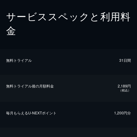
サービススペックと利用料
金
無料トライアル
31日間
無料トライアル後の⽉額料金
2,189円
（税込）
毎⽉もらえるU-NEXTポイント
1,200円分