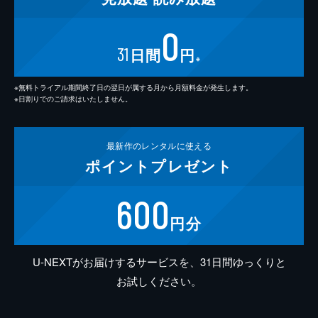
0
31
日間
円
※
※無料トライアル期間終了日の翌日が属する月から月額料金が発生します。
※日割りでのご請求はいたしません。
最新作の
レンタルに使える
ポイント
プレゼント
600
円分
U-NEXTがお届けするサービスを、31日間ゆっくりと
お試しください。