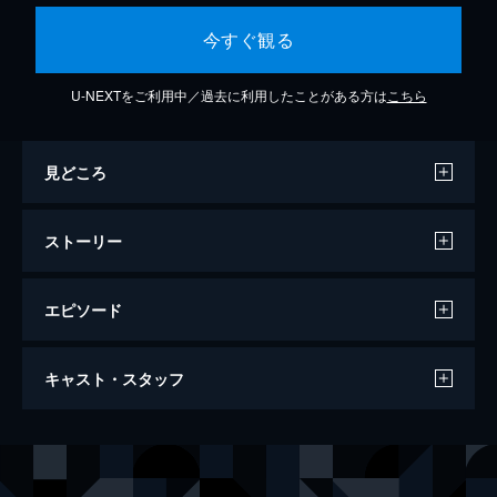
今すぐ観る
U-NEXTをご利用中／過去に利用したことがある方は
こちら
見どころ
ストーリー
エピソード
第1夜 旅立ちの予感
キャスト・スタッフ
迷宮ザガンを攻略し、シンドリア王国での宴
を満喫するアラジンたち。そこでアラジンは
シンドバッドから「3人のマギ」について聞
声の出演
アラジン
石原夏織
かされ、シンドリア王国のマギとしてレーム
アリババ
梶裕貴