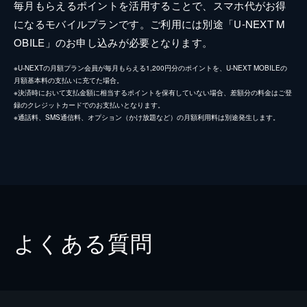
毎月もらえるポイントを活用することで、スマホ代がお得
になるモバイルプランです。ご利用には別途「U-NEXT M
OBILE」のお申し込みが必要となります。
※U-NEXTの月額プラン会員が毎月もらえる1,200円分のポイントを、U-NEXT MOBILEの
月額基本料の支払いに充てた場合。
※決済時において支払金額に相当するポイントを保有していない場合、差額分の料金はご登
録のクレジットカードでのお支払いとなります。
※通話料、SMS通信料、オプション（かけ放題など）の月額利用料は別途発生します。
よくある質問