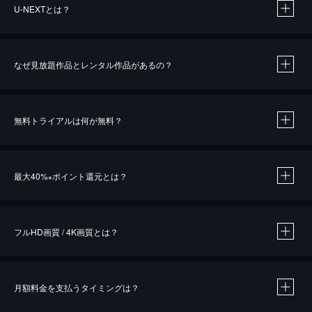
U-NEXTとは？
なぜ見放題作品とレンタル作品があるの？
無料トライアルは何が無料？
※
最大40%
ポイント還元とは？
※
※
作品によって必要なポイントが異なります。
フルHD画質 / 4K画質とは？
月額料金を支払うタイミングは？
※
40％ポイント還元の対象は、クレジットカード決済による作品の購入 / レンタルです。
※
iOSアプリのUコイン決済による作品の購入 / レンタルは、20％のポイント還元です。
※
還元の対象外となる決済方法や商品があります。くわしくは
こちら
をご確認ください。