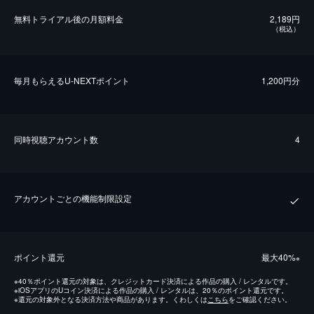
無料トライアル後の⽉額料金
2,189円
（税込）
毎⽉もらえるU-NEXTポイント
1,200円分
同時視聴アカウント数
4
アカウントごとの機能制限設定
ポイント還元
最⼤40%
※
※
40％ポイント還元の対象は、クレジットカード決済による作品の購入 / レンタルです。
※
iOSアプリのUコイン決済による作品の購入 / レンタルは、20％のポイント還元です。
※
還元の対象外となる決済方法や商品があります。くわしくは
こちら
をご確認ください。