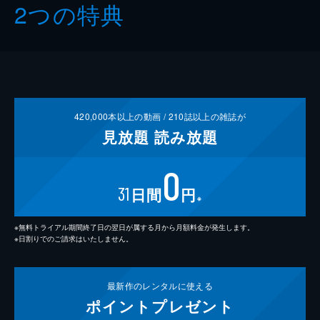
2つの特典
420,000
本以上の動画 /
210
誌以上の雑誌が
見放題
読み放題
0
31
日間
円
※
※無料トライアル期間終了日の翌日が属する月から月額料金が発生します。
※日割りでのご請求はいたしません。
最新作の
レンタルに使える
ポイント
プレゼント