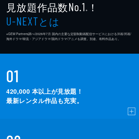
見放題作品数
！
No.1
※
とは
U-NEXT
※GEM Partners調べ/2026年7⽉ 国内の主要な定額制動画配信サービスにおける洋画/邦画/
海外ドラマ/韓流・アジアドラマ/国内ドラマ/アニメを調査。別途、有料作品あり。
01
420,000
本以上が見放題！
最新レンタル作品も充実。