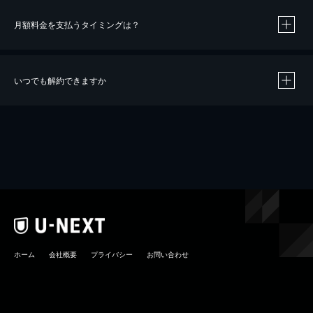
月額料金を支払うタイミングは？
※
40％ポイント還元の対象は、クレジットカード決済による作品の購入 / レンタルです。
※
iOSアプリのUコイン決済による作品の購入 / レンタルは、20％のポイント還元です。
※
還元の対象外となる決済方法や商品があります。くわしくは
こちら
をご確認ください。
いつでも解約できますか
こちら
ホーム
会社概要
プライバシー
お問い合わせ