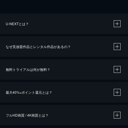
U-NEXTとは？
なぜ見放題作品とレンタル作品があるの？
無料トライアルは何が無料？
※
最大40%
ポイント還元とは？
※
※
作品によって必要なポイントが異なります。
フルHD画質 / 4K画質とは？