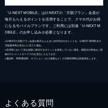
「U-NEXT MOBILE」はU-NEXTの「月額プラン」会員が
毎月もらえるポイントを活用することで、スマホ代がお得
になるモバイルプランです。ご利用には別途「U-NEXT M
OBILE」のお申し込みが必要となります。
※U-NEXTの月額プラン会員が毎月もらえる1,200円分のポイントを、U-NEXT MOBILEの
月額基本料の支払いに充てた場合。
※決済時において支払金額に相当するポイントを保有していない場合、差額分の料金はご登
録のクレジットカードでのお支払いとなります。
※通話料、SMS通信料、オプション（かけ放題など）の月額利用料は別途発生します。
よくある質問