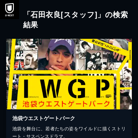
本文へスキップ
「石田衣良[スタッフ]」の検索
結果
池袋ウエストゲートパーク
池袋を舞台に、若者たちの姿をワイルドに描くストリ
ート・サスペンスドラマ。