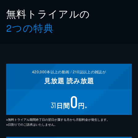
無料トライアルの
2つの特典
420,000
本以上の動画 /
210
誌以上の雑誌が
見放題
読み放題
0
31
日間
円
※
※無料トライアル期間終了日の翌日が属する月から月額料金が発生します。
※日割りでのご請求はいたしません。