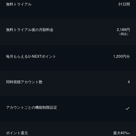
無料トライアル
31日間
無料トライアル後の⽉額料金
2,189円
（税込）
毎⽉もらえるU-NEXTポイント
1,200円分
同時視聴アカウント数
4
アカウントごとの機能制限設定
ポイント還元
最⼤40%
※