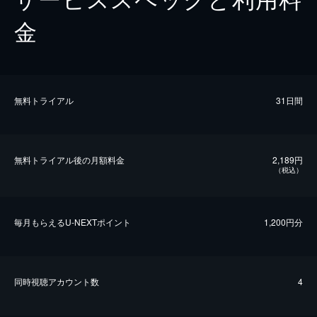
金
無料トライアル
31日間
無料トライアル後の⽉額料金
2,189円
（税込）
毎⽉もらえるU-NEXTポイント
1,200円分
同時視聴アカウント数
4