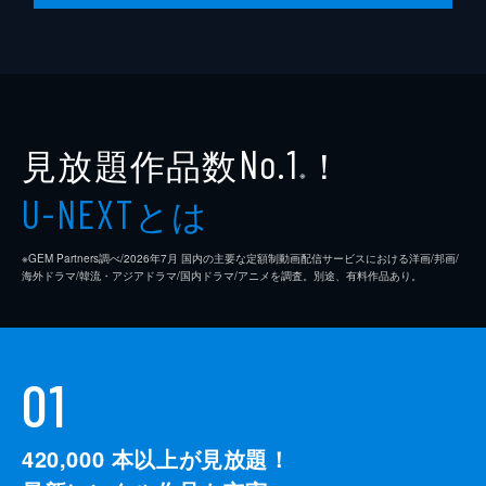
見放題作品数
！
No.1
※
とは
U-NEXT
※GEM Partners調べ/2026年7⽉ 国内の主要な定額制動画配信サービスにおける洋画/邦画/
海外ドラマ/韓流・アジアドラマ/国内ドラマ/アニメを調査。別途、有料作品あり。
01
420,000
本以上が見放題！