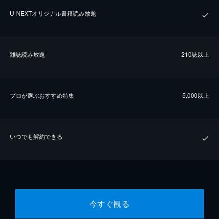
U-NEXTオリジナル書籍読み放題
雑誌読み放題
210誌以上
プロが選ぶおすすめ特集
5,000以上
いつでも解約できる
今すぐ観る