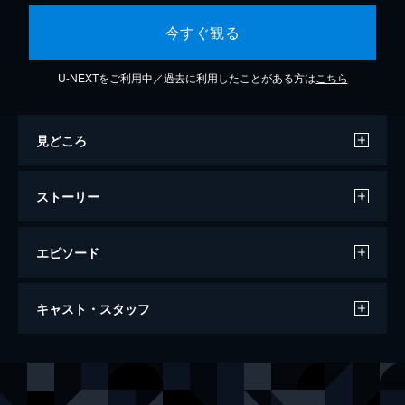
今すぐ観る
U-NEXTをご利用中／過去に利用したことがある方は
こちら
見どころ
ストーリー
エピソード
アキハバラ＠DEEP
キャスト・スタッフ
120分
出演
ページ
成宮寛貴
アキラ
山田優