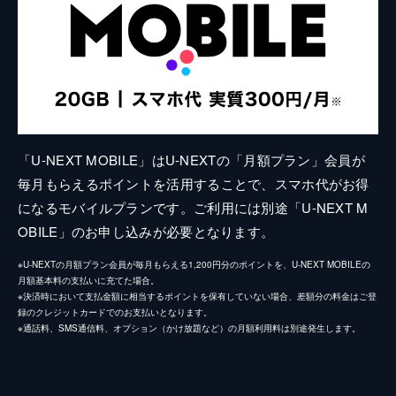
「U-NEXT MOBILE」はU-NEXTの「月額プラン」会員が
毎月もらえるポイントを活用することで、スマホ代がお得
になるモバイルプランです。ご利用には別途「U-NEXT M
OBILE」のお申し込みが必要となります。
※U-NEXTの月額プラン会員が毎月もらえる1,200円分のポイントを、U-NEXT MOBILEの
月額基本料の支払いに充てた場合。
※決済時において支払金額に相当するポイントを保有していない場合、差額分の料金はご登
録のクレジットカードでのお支払いとなります。
※通話料、SMS通信料、オプション（かけ放題など）の月額利用料は別途発生します。