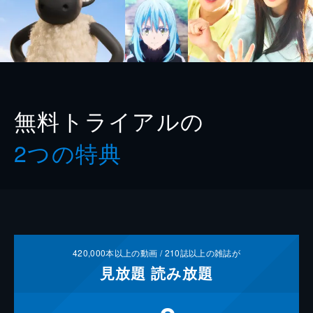
無料トライアルの
2つの特典
420,000
本以上の動画 /
210
誌以上の雑誌が
見放題
読み放題