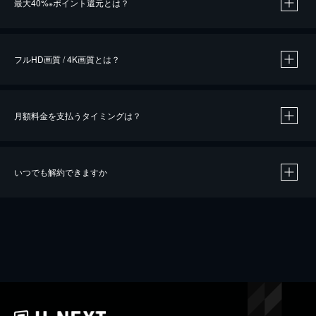
最大40%
ポイント還元とは？
※
※
作品によって必要なポイントが異なります。
フルHD画質 / 4K画質とは？
月額料金を支払うタイミングは？
※
40％ポイント還元の対象は、クレジットカード決済による作品の購入 / レンタルです。
※
iOSアプリのUコイン決済による作品の購入 / レンタルは、20％のポイント還元です。
※
還元の対象外となる決済方法や商品があります。くわしくは
こちら
をご確認ください。
いつでも解約できますか
こちら