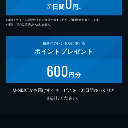
0
31
日間
円
※
※無料トライアル期間終了日の翌日が属する月から月額料金が発生します。
※日割りでのご請求はいたしません。
最新作の
レンタルに使える
ポイント
プレゼント
600
円分
U-NEXTがお届けするサービスを、31日間ゆっくりと
お試しください。