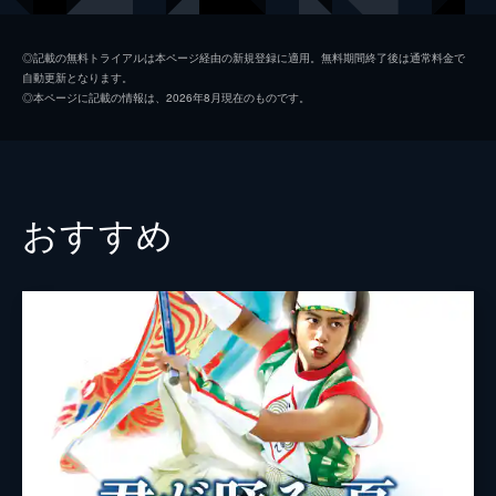
ボックス
忍成修吾
◎記載の無料トライアルは本ページ経由の新規登録に適用。無料期間終了後は通常料金で
自動更新となります。
タイコ
荒川良々
◎本ページに記載の情報は、2026年8月現在のものです。
イズム
三浦春馬
ユイ
板谷由夏
アジタ
ユセフ・ロットフィ
おすすめ
加藤則之
松尾政寿
平井
今井朋彦
渡会藤子
寺島しのぶ
遠坂直樹
萩原聖人
中込威
佐々木蔵之介
山崎邦正