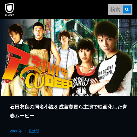
本文へスキップ
石田衣良の同名小説を成宮寛貴ら主演で映画化した青
春ムービー
2006年
見放題