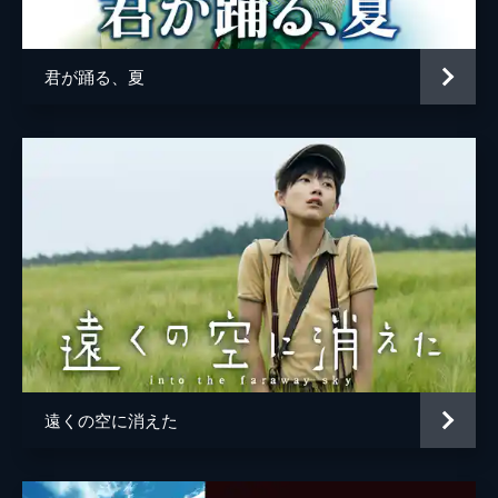
博多華丸
森本レオ
君が踊る、夏
田口トモロヲ
神取忍
田口浩正
監督
源孝志
脚本
源孝志
成田はじめ
原作
石田衣良
音楽
小西康陽
遠くの空に消えた