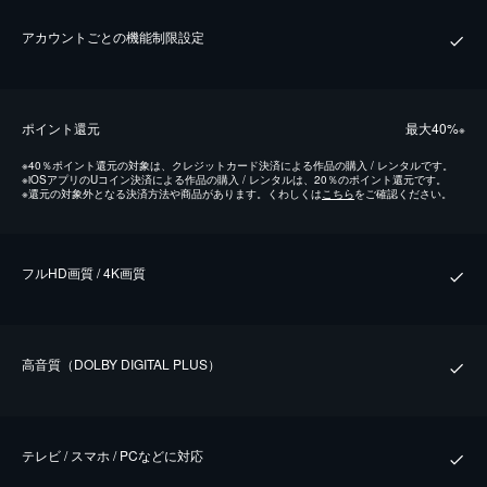
アカウントごとの機能制限設定
ポイント還元
最⼤40%
※
※
40％ポイント還元の対象は、クレジットカード決済による作品の購入 / レンタルです。
※
iOSアプリのUコイン決済による作品の購入 / レンタルは、20％のポイント還元です。
※
還元の対象外となる決済方法や商品があります。くわしくは
こちら
をご確認ください。
フルHD画質 / 4K画質
⾼⾳質（DOLBY DIGITAL PLUS）
テレビ / スマホ / PCなどに対応