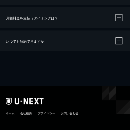
月額料金を支払うタイミングは？
※
40％ポイント還元の対象は、クレジットカード決済による作品の購入 / レンタルです。
※
iOSアプリのUコイン決済による作品の購入 / レンタルは、20％のポイント還元です。
※
還元の対象外となる決済方法や商品があります。くわしくは
こちら
をご確認ください。
いつでも解約できますか
こちら
ホーム
会社概要
プライバシー
お問い合わせ