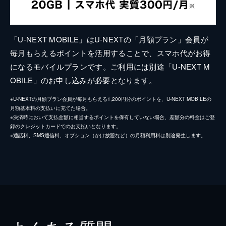
「U-NEXT MOBILE」はU-NEXTの「月額プラン」会員が
毎月もらえるポイントを活用することで、スマホ代がお得
になるモバイルプランです。ご利用には別途「U-NEXT M
OBILE」のお申し込みが必要となります。
※U-NEXTの月額プラン会員が毎月もらえる1,200円分のポイントを、U-NEXT MOBILEの
月額基本料の支払いに充てた場合。
※決済時において支払金額に相当するポイントを保有していない場合、差額分の料金はご登
録のクレジットカードでのお支払いとなります。
※通話料、SMS通信料、オプション（かけ放題など）の月額利用料は別途発生します。