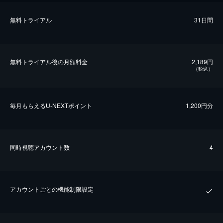
無料トライアル
31日間
無料トライアル後の⽉額料金
2,189円
（税込）
毎⽉もらえるU-NEXTポイント
1,200円分
同時視聴アカウント数
4
アカウントごとの機能制限設定