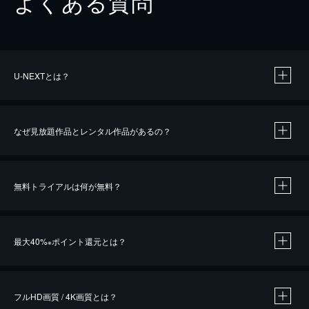
よくある質問
U-NEXTとは？
なぜ見放題作品とレンタル作品があるの？
無料トライアルは何が無料？
※
最大40%
ポイント還元とは？
※
※
作品によって必要なポイントが異なります。
フルHD画質 / 4K画質とは？