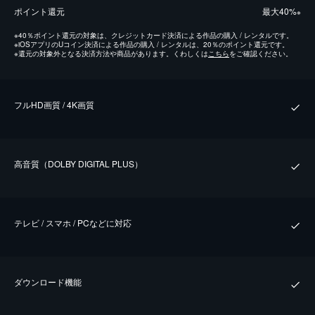
ポイント還元
最⼤40%
※
※
40％ポイント還元の対象は、クレジットカード決済による作品の購入 / レンタルです。
※
iOSアプリのUコイン決済による作品の購入 / レンタルは、20％のポイント還元です。
※
還元の対象外となる決済方法や商品があります。くわしくは
こちら
をご確認ください。
フルHD画質 / 4K画質
⾼⾳質（DOLBY DIGITAL PLUS）
テレビ / スマホ / PCなどに対応
ダウンロード機能