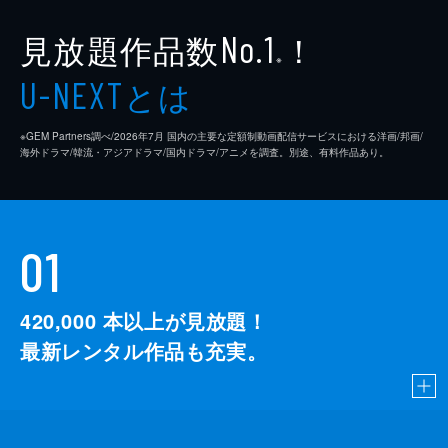
見放題作品数
！
No.1
※
とは
U-NEXT
※GEM Partners調べ/2026年7⽉ 国内の主要な定額制動画配信サービスにおける洋画/邦画/
海外ドラマ/韓流・アジアドラマ/国内ドラマ/アニメを調査。別途、有料作品あり。
01
420,000
本以上が見放題！
最新レンタル作品も充実。