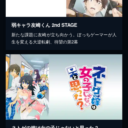
弱キャラ友崎くん 2nd STAGE
新たな課題に友崎が立ち向かう。ぼっちゲーマーが人
生を変える大逆転劇、待望の第2幕
ネトゲの嫁は女の子じゃないと思った？