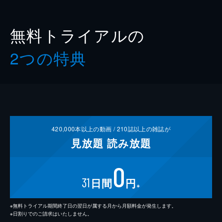
無料トライアルの
2つの特典
420,000
本以上の動画 /
210
誌以上の雑誌が
見放題
読み放題
0
31
日間
円
※
※無料トライアル期間終了日の翌日が属する月から月額料金が発生します。
※日割りでのご請求はいたしません。