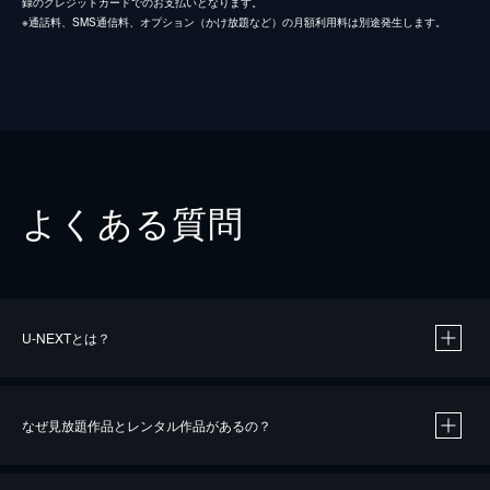
録のクレジットカードでのお支払いとなります。
※通話料、SMS通信料、オプション（かけ放題など）の月額利用料は別途発生します。
よくある質問
U-NEXTとは？
なぜ見放題作品とレンタル作品があるの？