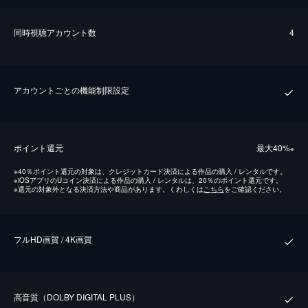
同時視聴アカウント数
4
アカウントごとの機能制限設定
ポイント還元
最⼤40%
※
※
40％ポイント還元の対象は、クレジットカード決済による作品の購入 / レンタルです。
※
iOSアプリのUコイン決済による作品の購入 / レンタルは、20％のポイント還元です。
※
還元の対象外となる決済方法や商品があります。くわしくは
こちら
をご確認ください。
フルHD画質 / 4K画質
⾼⾳質（DOLBY DIGITAL PLUS）