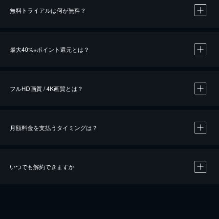
無料トライアルは何が無料？
※
最大40%
ポイント還元とは？
※
※
作品によって必要なポイントが異なります。
フルHD画質 / 4K画質とは？
月額料金を支払うタイミングは？
※
40％ポイント還元の対象は、クレジットカード決済による作品の購入 / レンタルです。
※
iOSアプリのUコイン決済による作品の購入 / レンタルは、20％のポイント還元です。
※
還元の対象外となる決済方法や商品があります。くわしくは
こちら
をご確認ください。
いつでも解約できますか