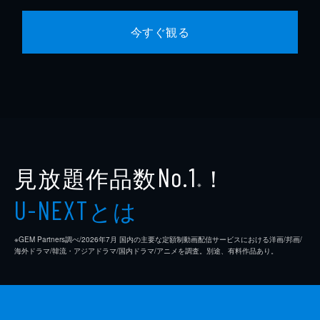
今すぐ観る
見放題作品数
！
No.1
※
とは
U-NEXT
※GEM Partners調べ/2026年7⽉ 国内の主要な定額制動画配信サービスにおける洋画/邦画/
海外ドラマ/韓流・アジアドラマ/国内ドラマ/アニメを調査。別途、有料作品あり。