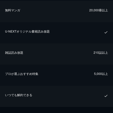
無料マンガ
20,000冊以上
U-NEXTオリジナル書籍読み放題
雑誌読み放題
210誌以上
プロが選ぶおすすめ特集
5,000以上
いつでも解約できる