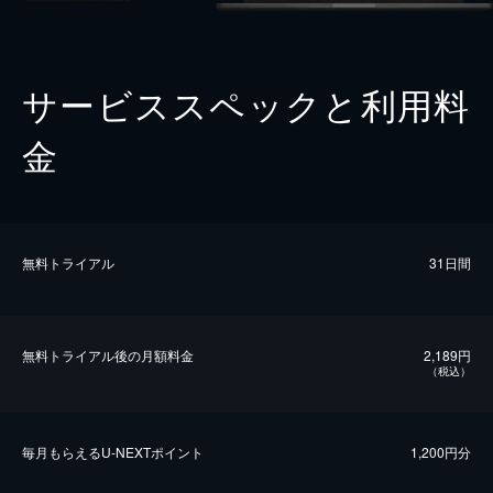
サービススペックと利用料
金
無料トライアル
31日間
無料トライアル後の⽉額料金
2,189円
（税込）
毎⽉もらえるU-NEXTポイント
1,200円分