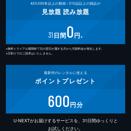
420,000
本以上の動画 /
210
誌以上の雑誌が
見放題
読み放題
0
31
日間
円
※
※無料トライアル期間終了日の翌日が属する月から月額料金が発生します。
※日割りでのご請求はいたしません。
最新作の
レンタルに使える
ポイント
プレゼント
600
円分
U-NEXTがお届けするサービスを、31日間ゆっくりと
お試しください。