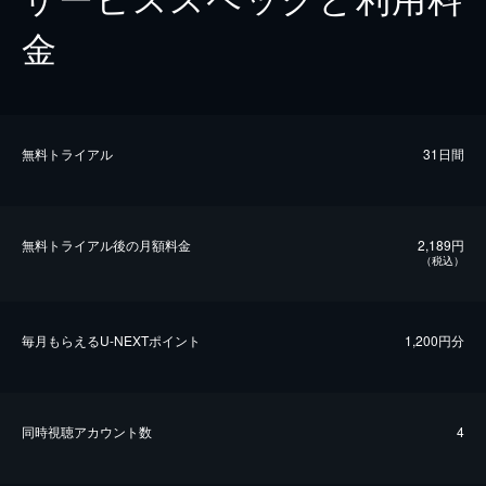
金
無料トライアル
31日間
無料トライアル後の⽉額料金
2,189円
（税込）
毎⽉もらえるU-NEXTポイント
1,200円分
同時視聴アカウント数
4