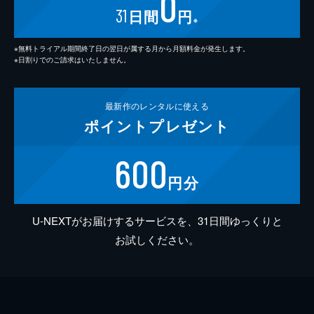
0
31
日間
円
※
※無料トライアル期間終了日の翌日が属する月から月額料金が発生します。
※日割りでのご請求はいたしません。
最新作の
レンタルに使える
ポイント
プレゼント
600
円分
U-NEXTがお届けするサービスを、31日間ゆっくりと
お試しください。