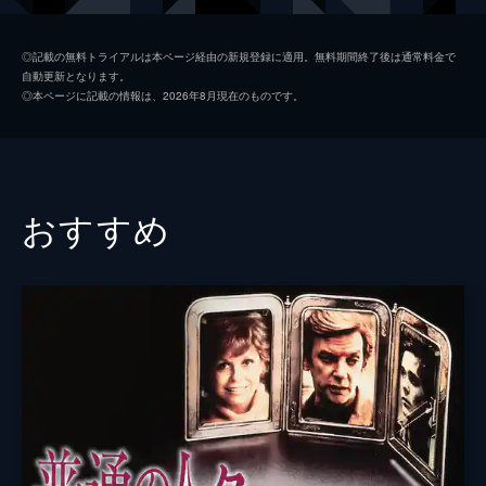
アーレン・ハード
ルイス・Ｃ・Ｋ
◎記載の無料トライアルは本ページ経由の新規登録に適用。無料期間終了後は通常料金で
自動更新となります。
ジョン・ウェイン
デヴィッド・ジェームズ・エリオット
◎本ページに記載の情報は、2026年8月現在のものです。
ニコラ・トランボ
エル・ファニング
フランク・キング
ジョン・グッドマン
クレオ・トランボ
ダイアン・レイン
おすすめ
エドワード・Ｇ・ロビンソン
マイケル・スタールバーグ
イアン・マクレラン・ハンター
アラン・テュディック
ルイス・Ｂ・メイヤー
リチャード・ポートナウ
ロイ・ブリューワー
ダン・バッケダール
サム・ウッド
ジョン・ゲッツ
クリス・トランボ
ミッチェル・サコックス