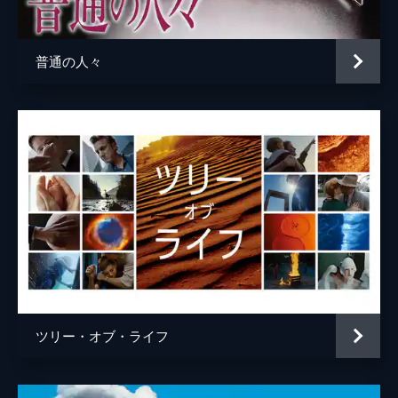
ミッツィ・トランボ
メーガン・ウルフ
オットー・プレミンジャー
クリスチャン・ベルケル
普通の人々
カーク・ダグラス
ディーン・オゴーマン
バディ・ロス
ロジャー・バート
ヘッダ・ホッパー
ヘレン・ミレン
マディソン・ウルフ
ジェームズ・デュモン
ジョニー・スニード
ピーター・マッケンジー
スティーヴン・ルート
ツリー・オブ・ライフ
マッティ・リプタク
マーク・ハレリック