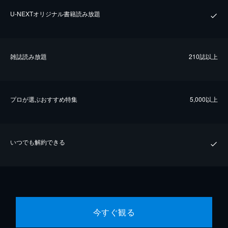
U-NEXTオリジナル書籍読み放題
雑誌読み放題
210誌以上
プロが選ぶおすすめ特集
5,000以上
いつでも解約できる
今すぐ観る