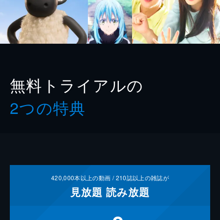
無料トライアルの
2つの特典
420,000
本以上の動画 /
210
誌以上の雑誌が
見放題
読み放題