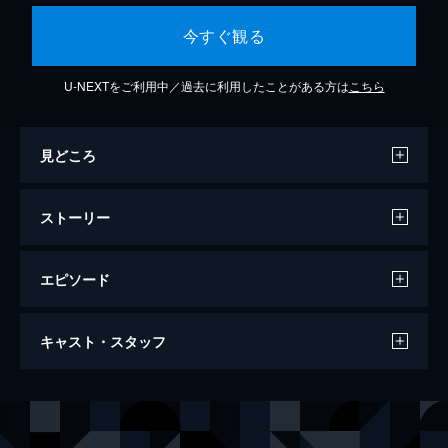
今すぐ観る
U-NEXTをご利用中／過去に利用したことがある方は
こちら
見どころ
ストーリー
エピソード
トランボ ハリウッドに最も嫌われた男
キャスト・スタッフ
124分
出演
ダルトン・トランボ
ブライアン・クランストン
ヴァージル・ブルックス
アドウェール・アキノエ＝アグバエ