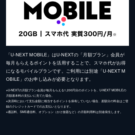
「U-NEXT MOBILE」はU-NEXTの「月額プラン」会員が
毎月もらえるポイントを活用することで、スマホ代がお得
になるモバイルプランです。ご利用には別途「U-NEXT M
OBILE」のお申し込みが必要となります。
※U-NEXTの月額プラン会員が毎月もらえる1,200円分のポイントを、U-NEXT MOBILEの
月額基本料の支払いに充てた場合。
※決済時において支払金額に相当するポイントを保有していない場合、差額分の料金はご登
録のクレジットカードでのお支払いとなります。
※通話料、SMS通信料、オプション（かけ放題など）の月額利用料は別途発生します。