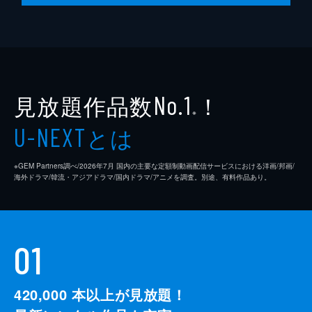
見放題作品数
！
No.1
※
とは
U-NEXT
※GEM Partners調べ/2026年7⽉ 国内の主要な定額制動画配信サービスにおける洋画/邦画/
海外ドラマ/韓流・アジアドラマ/国内ドラマ/アニメを調査。別途、有料作品あり。
01
420,000
本以上が見放題！