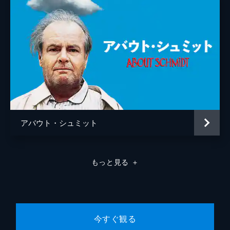
リック・ケリー
監督
ジェイ・ローチ
脚本
ジョン・マクナマラ
原作
ブルース・クック
音楽
セオドア・シャピロ
製作
マイケル・ロンドン
アバウト・シュミット
ジャニス・ウィリアムズ
シヴァニ・ラワット
もっと見る
＋
モニカ・レヴィンソン
ニミット・マンカド
ジョン・マクナマラ
今すぐ観る