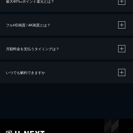
最大40%
ポイント還元とは？
※
※
作品によって必要なポイントが異なります。
フルHD画質 / 4K画質とは？
月額料金を支払うタイミングは？
※
40％ポイント還元の対象は、クレジットカード決済による作品の購入 / レンタルです。
※
iOSアプリのUコイン決済による作品の購入 / レンタルは、20％のポイント還元です。
※
還元の対象外となる決済方法や商品があります。くわしくは
こちら
をご確認ください。
いつでも解約できますか
こちら