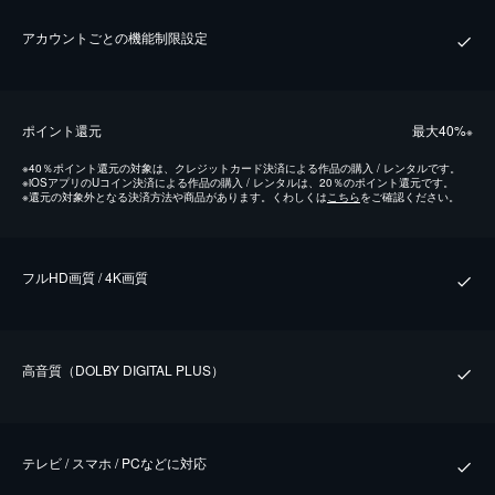
アカウントごとの機能制限設定
ポイント還元
最⼤40%
※
※
40％ポイント還元の対象は、クレジットカード決済による作品の購入 / レンタルです。
※
iOSアプリのUコイン決済による作品の購入 / レンタルは、20％のポイント還元です。
※
還元の対象外となる決済方法や商品があります。くわしくは
こちら
をご確認ください。
フルHD画質 / 4K画質
⾼⾳質（DOLBY DIGITAL PLUS）
テレビ / スマホ / PCなどに対応