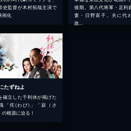
崇史監督が木村拓哉主演で
後期。第八代将軍・足利
映画化
妻・日野富子。夫に代
政...
にたずねよ
を確立した千利休が掲げた
識「侘(わび)」「寂（さ
」の根源に迫る！