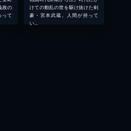
義政の
けての動乱の世を駆け抜けた剣
わって
豪・宮本武蔵。人間が持って
い...