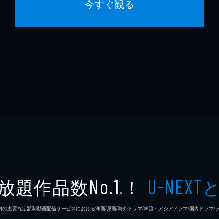
今すぐ観る
放題作品数
！
No.1
U-NEXT
※
26年7⽉ 国内の主要な定額制動画配信サービスにおける洋画/邦画/海外ドラマ/韓流・アジアドラマ/国内ドラ