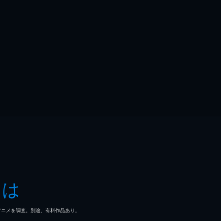
とは
マ/アニメを調査。別途、有料作品あり。