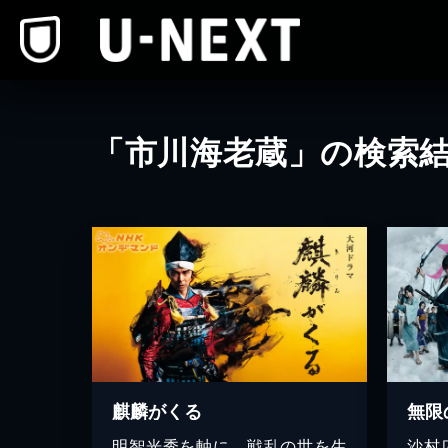
本文へスキップ
「市川海老蔵」の検索
麒麟がくる
無限
明智光秀を軸に、戦乱の世を生
沙村