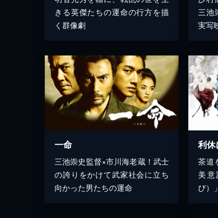
きる英傑たちの運命の行方を描
三池
く群像劇
実写
一命
利休
三池崇史監督×市川海老蔵！武士
茶道
の誇りをかけて武家社会に立ち
美意
向かった男たちの運命
び）