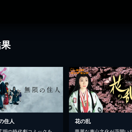
結果
の住人
花の乱
広明の時代劇コミックを、
華麗な東山文化が花開い