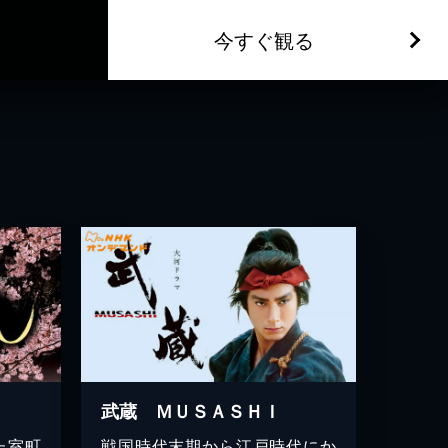
今すぐ観る
武蔵 ＭＵＳＡＳＨＩ
た室町
戦国時代末期から江戸時代にか