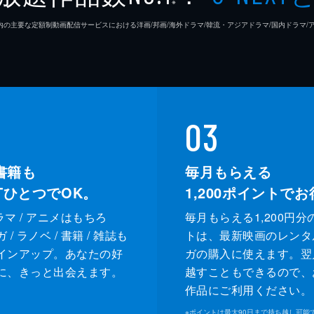
※
26年7⽉ 国内の主要な定額制動画配信サービスにおける洋画/邦画/海外ドラマ/韓流・アジアドラマ/国内ドラ
03
書籍も
毎月もらえる
XTひとつでOK。
1,200
ポイントでお
ドラマ / アニメはもちろ
毎月もらえる1,200円分
/ ラノベ / 書籍 / 雑誌も
トは、最新映画のレンタ
インアップ。あなたの好
ガの購入に使えます。翌
に、きっと出会えます。
越すこともできるので、
作品にご利用ください。
※
ポイントは最大90日まで持ち越し可能