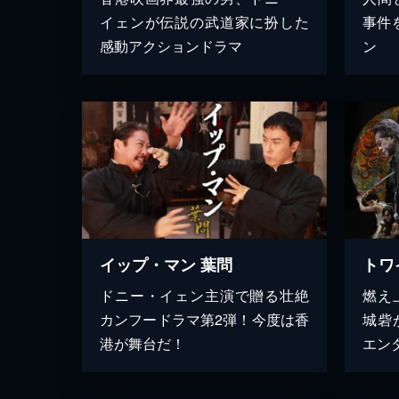
イェンが伝説の武道家に扮した
事件
感動アクションドラマ
ン
イップ・マン 葉問
ドニー・イェン主演で贈る壮絶
燃え
カンフードラマ第2弾！今度は香
城砦
港が舞台だ！
エン