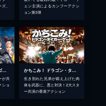
ーズ、
ェン主演によるカンフーアクシ
ョン第3弾
封神伝奇 バトル･オブ･ゴッド
かちこみ！ ドラゴン・タイガー・ゲート
ーが共
生き別れた兄弟が鍛え上げた肉
クショ
体を武器に、悪と対決！2大スタ
ー共演の香港アクション