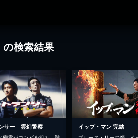
」の検索結果
ンサー 霊幻警察
イップ・マン 完結
と幽霊がコンビを組み、難
ブルース・リーの師、イ