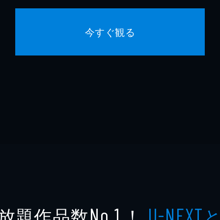
今すぐ観る
放題作品数
！
No.1
U-NEXT