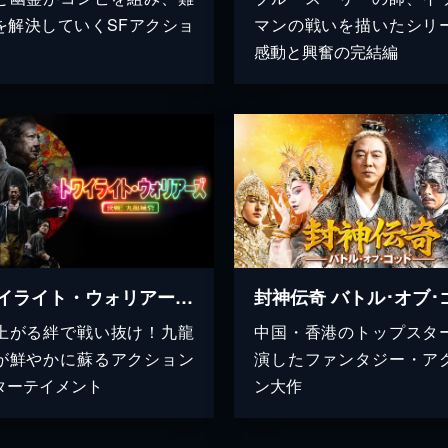
を解決していくSFアクショ
マンの戦いを描いたシリ
感動と興奮の完結編
トワイライト・ウォリアーズ 決戦！九龍城砦
上がる絆で戦い抜け！九龍
中国・香港のトップスタ
が鮮やかに蘇るアクション
演したファンタジー・ア
ターテイメント
ン大作