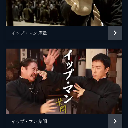
音楽
川井憲次
製作
ドニー・イェン
レイモンド・ウォン
イップ・マン 序章
ウィルソン・イップ
イップ・マン 葉問