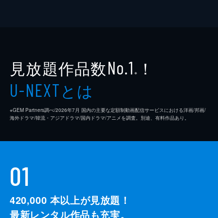
見放題作品数
！
No.1
※
とは
U-NEXT
※GEM Partners調べ/2026年7⽉ 国内の主要な定額制動画配信サービスにおける洋画/邦画/
海外ドラマ/韓流・アジアドラマ/国内ドラマ/アニメを調査。別途、有料作品あり。
01
420,000
本以上が見放題！
最新レンタル作品も充実。