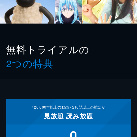
無料トライアルの
2つの特典
420,000
本以上の動画 /
210
誌以上の雑誌が
見放題
読み放題
0