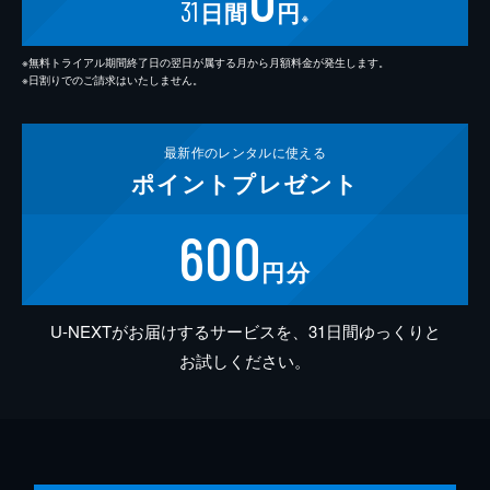
31
日間
円
※
※無料トライアル期間終了日の翌日が属する月から月額料金が発生します。
※日割りでのご請求はいたしません。
最新作の
レンタルに使える
ポイント
プレゼント
600
円分
U-NEXTがお届けするサービスを、31日間ゆっくりと
お試しください。