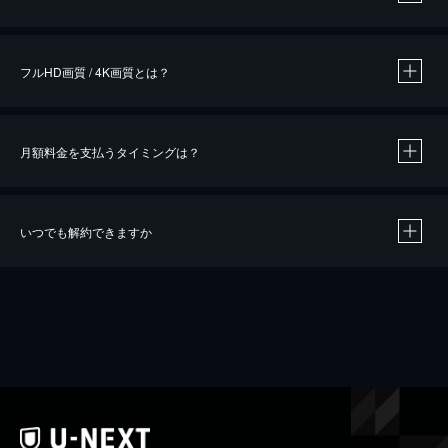
※
作品によって必要なポイントが異なります。
フルHD画質 / 4K画質とは？
月額料金を支払うタイミングは？
※
40％ポイント還元の対象は、クレジットカード決済による作品の購入 / レンタルです。
※
iOSアプリのUコイン決済による作品の購入 / レンタルは、20％のポイント還元です。
※
還元の対象外となる決済方法や商品があります。くわしくは
こちら
をご確認ください。
いつでも解約できますか
こちら