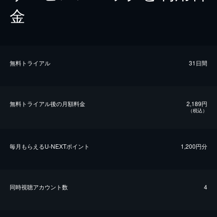
金
無料トライアル
31日間
無料トライアル後の⽉額料金
2,189円
（税込）
毎⽉もらえるU-NEXTポイント
1,200円分
同時視聴アカウント数
4