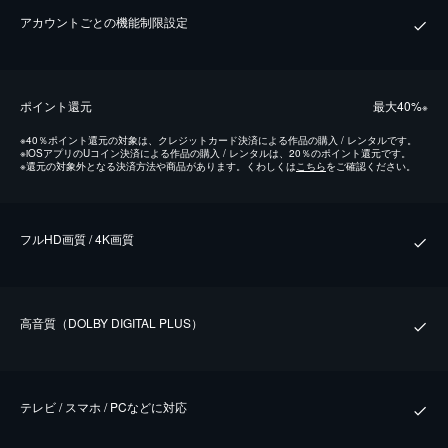
アカウントごとの機能制限設定
ポイント還元
最⼤40%
※
※
40％ポイント還元の対象は、クレジットカード決済による作品の購入 / レンタルです。
※
iOSアプリのUコイン決済による作品の購入 / レンタルは、20％のポイント還元です。
※
還元の対象外となる決済方法や商品があります。くわしくは
こちら
をご確認ください。
フルHD画質 / 4K画質
⾼⾳質（DOLBY DIGITAL PLUS）
テレビ / スマホ / PCなどに対応