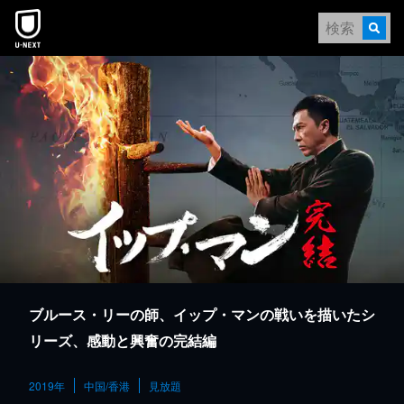
本文へスキップ
ブルース・リーの師、イップ・マンの戦いを描いたシ
リーズ、感動と興奮の完結編
2019年
中国/香港
見放題