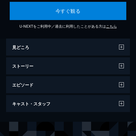
今すぐ観る
U-NEXTをご利用中／過去に利用したことがある方は
こちら
見どころ
ストーリー
エピソード
イップ・マン 完結
キャスト・スタッフ
105分
出演
イップ・マン
ドニー・イェン
ブルース・リー
チャン・クォックワン