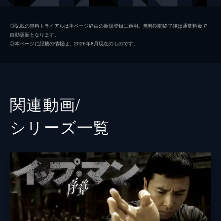
ワン・ゾンホア
ウー・ユエ
◎記載の無料トライアルは本ページ経由の新規登録に適用。無料期間終了後は通常料金で
自動更新となります。
バートン・ゲッデズ
スコット・アドキンス
◎本ページに記載の情報は、2026年8月現在のものです。
ハートマン・ウー
ヴァネス・ウー
コリン・フレイター
クリス・コリンズ
ポー（ポー刑事）
ケント・チェン
関連動画/
ヴァンダ・マーグラフ
シリーズ⼀覧
監督
ウィルソン・イップ
脚本
エドモンド・ウォン
デイナ・フカザワ
チェン・タイリ
ジル・レオン