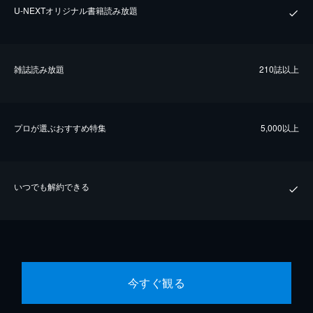
U-NEXTオリジナル書籍読み放題
雑誌読み放題
210誌以上
プロが選ぶおすすめ特集
5,000以上
いつでも解約できる
今すぐ観る