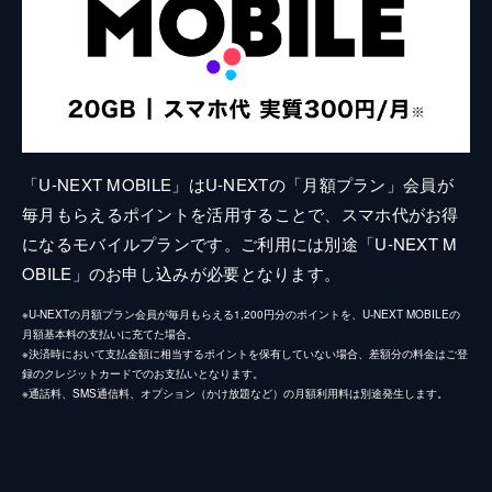
「U-NEXT MOBILE」はU-NEXTの「月額プラン」会員が
毎月もらえるポイントを活用することで、スマホ代がお得
になるモバイルプランです。ご利用には別途「U-NEXT M
OBILE」のお申し込みが必要となります。
※U-NEXTの月額プラン会員が毎月もらえる1,200円分のポイントを、U-NEXT MOBILEの
月額基本料の支払いに充てた場合。
※決済時において支払金額に相当するポイントを保有していない場合、差額分の料金はご登
録のクレジットカードでのお支払いとなります。
※通話料、SMS通信料、オプション（かけ放題など）の月額利用料は別途発生します。