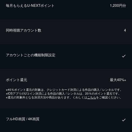
毎⽉もらえるU-NEXTポイント
1,200円分
同時視聴アカウント数
4
アカウントごとの機能制限設定
ポイント還元
最⼤40%
※
※
40％ポイント還元の対象は、クレジットカード決済による作品の購入 / レンタルです。
※
iOSアプリのUコイン決済による作品の購入 / レンタルは、20％のポイント還元です。
※
還元の対象外となる決済方法や商品があります。くわしくは
こちら
をご確認ください。
フルHD画質 / 4K画質