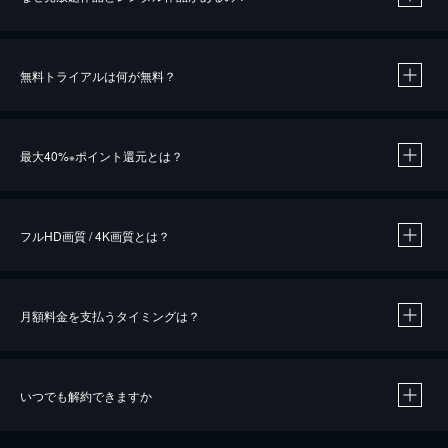
無料トライアルは何が無料？
※
最大40%
ポイント還元とは？
※
※
作品によって必要なポイントが異なります。
フルHD画質 / 4K画質とは？
月額料金を支払うタイミングは？
※
40％ポイント還元の対象は、クレジットカード決済による作品の購入 / レンタルです。
※
iOSアプリのUコイン決済による作品の購入 / レンタルは、20％のポイント還元です。
※
還元の対象外となる決済方法や商品があります。くわしくは
こちら
をご確認ください。
いつでも解約できますか