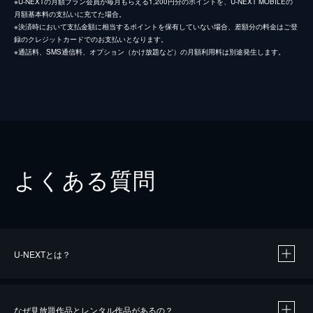
※U-NEXTの月額プラン会員が毎月もらえる1,200円分のポイントを、U-NEXT MOBILEの
月額基本料の支払いに充てた場合。
※決済時において支払金額に相当するポイントを保有していない場合、差額分の料金はご登
録のクレジットカードでのお支払いとなります。
※通話料、SMS通信料、オプション（かけ放題など）の月額利用料は別途発生します。
よくある質問
U-NEXTとは？
なぜ見放題作品とレンタル作品があるの？