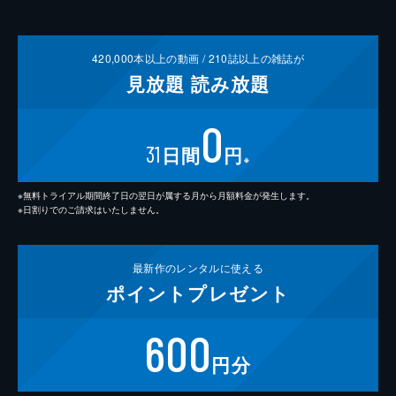
420,000
本以上の動画 /
210
誌以上の雑誌が
見放題
読み放題
0
31
日間
円
※
※無料トライアル期間終了日の翌日が属する月から月額料金が発生します。
※日割りでのご請求はいたしません。
最新作の
レンタルに使える
ポイント
プレゼント
600
円分