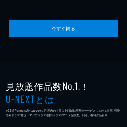
今すぐ観る
見放題作品数
！
No.1
※
とは
U-NEXT
※GEM Partners調べ/2026年7⽉ 国内の主要な定額制動画配信サービスにおける洋画/邦画/
海外ドラマ/韓流・アジアドラマ/国内ドラマ/アニメを調査。別途、有料作品あり。