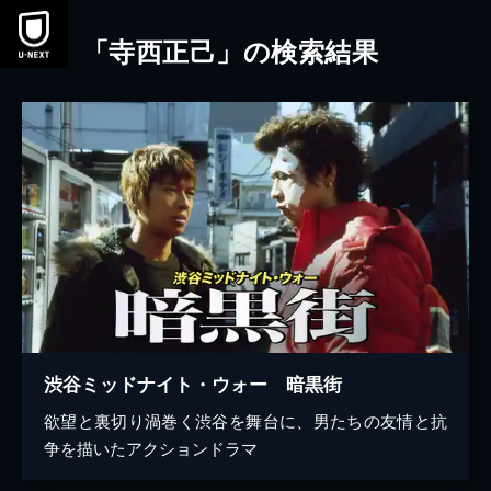
本文へスキップ
「寺西正己」の検索結果
渋谷ミッドナイト・ウォー 暗黒街
欲望と裏切り渦巻く渋谷を舞台に、男たちの友情と抗
争を描いたアクションドラマ