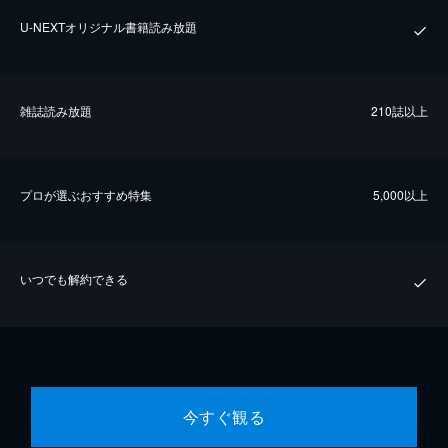
U-NEXTオリジナル書籍読み放題
雑誌読み放題
210誌以上
プロが選ぶおすすめ特集
5,000以上
いつでも解約できる
今すぐ観る