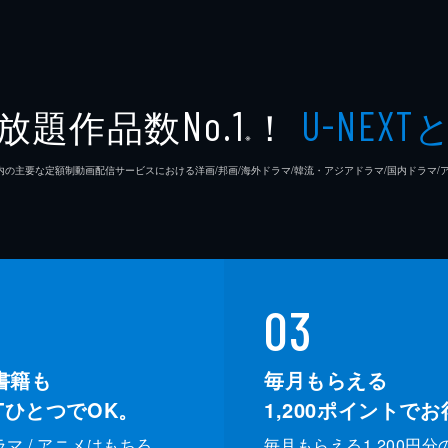
放題作品数
！
No.1
U-NEXT
※
26年7⽉ 国内の主要な定額制動画配信サービスにおける洋画/邦画/海外ドラマ/韓流・アジアドラマ/国内ドラ
03
書籍も
毎月もらえる
XTひとつでOK。
1,200
ポイントでお
ドラマ / アニメはもちろ
毎月もらえる1,200円分