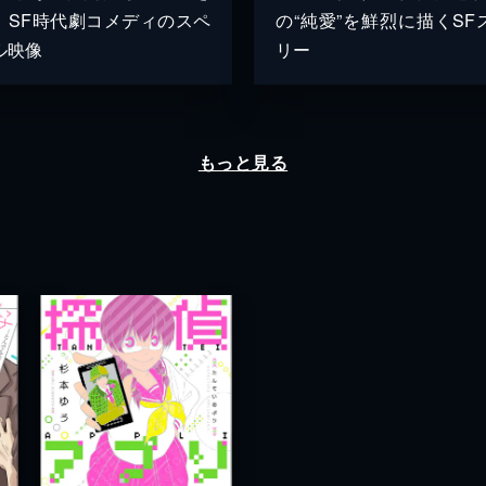
、SF時代劇コメディのスペ
の“純愛”を鮮烈に描くSF
ル映像
リー
もっと見る