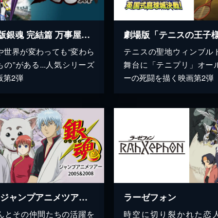
劇場版銀魂 完結篇 万事屋よ永遠なれ
や世界が変わっても“変わら
テニスの聖地ウィンブル
もの”がある...人気シリーズ
舞台に「テニプリ」オー
版第2弾
ーの死闘を描く映画第2弾
銀魂 ジャンプアニメツアー2005&2008
ラーゼフォン
んとその仲間たちの活躍を
時空に切り裂かれた恋