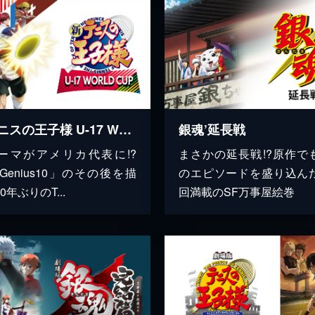
新テニスの王子様 U-17 WORLD CUP
銀魂’延長戦
ーマがアメリカ代表に!?
まさかの延長戦!?原作で
 Genius10」のその後を描
のエピソードを盛り込ん
0年ぶりのT...
回満載のSF万事屋絵巻