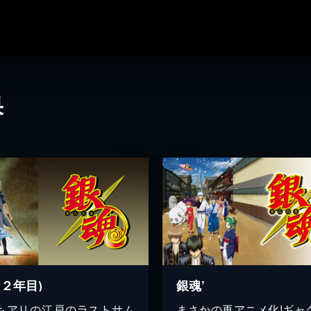
果
(２年目)
銀魂’
もアリの江戸のラストサム
まさかの再アニメ化!ギャ