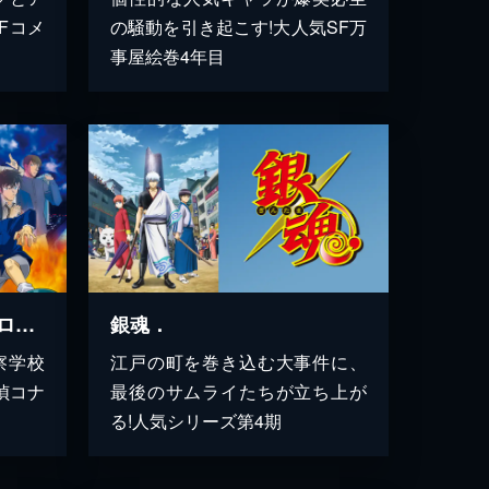
Fコメ
の騒動を引き起こす!大人気SF万
事屋絵巻4年目
劇場版 名探偵コナン ハロウィンの花嫁
銀魂．
察学校
江戸の町を巻き込む大事件に、
偵コナ
最後のサムライたちが立ち上が
る!人気シリーズ第4期