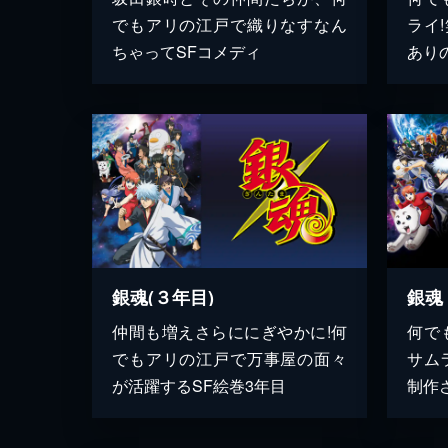
でもアリの江戸で織りなすなん
ライ
ちゃってSFコメディ
あり
銀魂(３年目)
銀魂
仲間も増えさらににぎやかに!何
何で
でもアリの江戸で万事屋の面々
サム
が活躍するSF絵巻3年目
制作