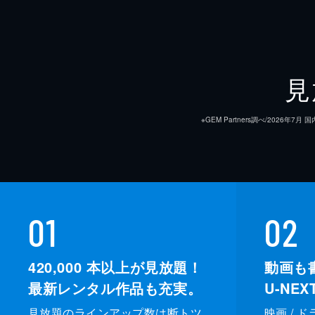
見
※GEM Partners調べ/20
01
02
420,000
本以上が見放題！
動画も
最新レンタル作品も充実。
U-NE
見放題のラインアップ数は断トツ
映画 / 