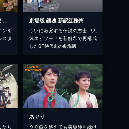
劇場版「テニスの王子様 英国式庭球城決戦！」
劇場版 銀魂 新訳紅桜篇
ドンを
ついに激突する伝説の志士...!人
ルスタ
気エピソードを新解釈で再構成
したSF時代劇の劇場版
あぐり
人たち
９０歳を越えても美容師を続け