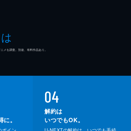
とは
マ/アニメを調査。別途、有料作品あり。
04
解約は
得に。
いつでもOK。
のポイン
U-NEXTの解約は、いつでも手続