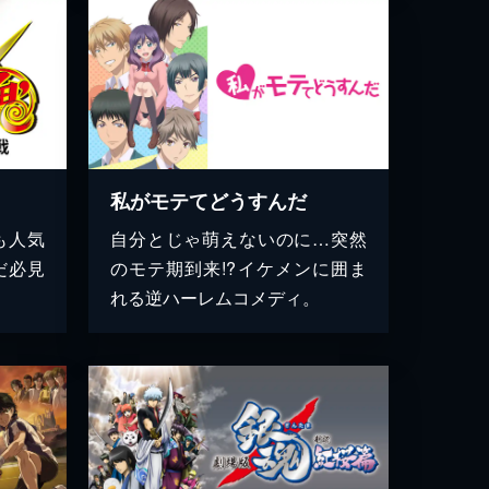
私がモテてどうすんだ
も人気
自分とじゃ萌えないのに…突然
だ必見
のモテ期到来!?イケメンに囲ま
れる逆ハーレムコメディ。