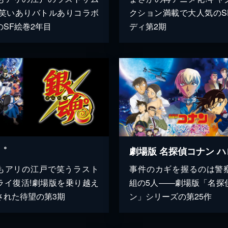
!笑いありバトルありコラボ
クション満載で大人気のS
のSF絵巻2年目
ディ第2期
゜
もアリの江戸で笑うラスト
事件のカギを握るのは警
ライ復活!劇場版を乗り越え
組の5人――劇場版「名探
された待望の第3期
ン」シリーズの第25作