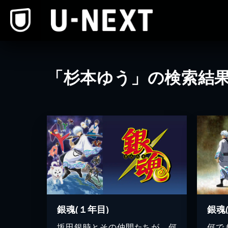
本文へスキップ
「杉本ゆう」の検索結
銀魂(１年目)
銀魂
坂田銀時とその仲間たちが、何
何で